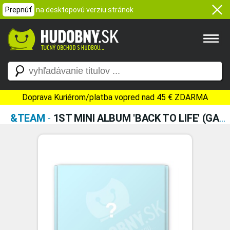
Prepnúť
na desktopovú verziu stránok
Doprava Kuriérom/platba vopred nad 45 € ZDARMA
&TEAM
-
1ST MINI ALBUM 'BACK TO LIFE' (GAZE VERSION)