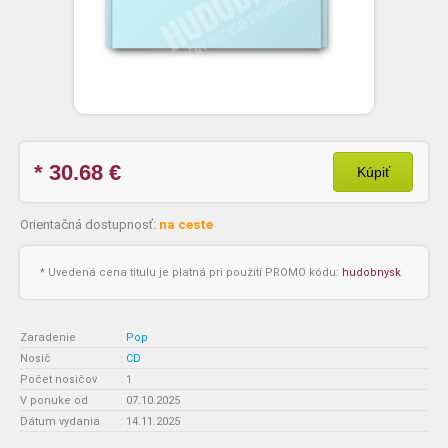
* 30.68
€
Kúpiť
Orientačná dostupnosť:
na ceste
* Uvedená cena titulu je platná pri použití PROMO kódu:
hudobnysk
Zaradenie
:
Pop
Nosič
:
CD
Počet nosičov
:
1
V ponuke od
:
07.10.2025
Dátum vydania
:
14.11.2025