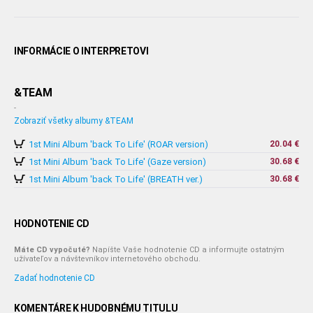
INFORMÁCIE O INTERPRETOVI
&TEAM
-
Zobraziť všetky albumy &TEAM
1st Mini Album 'back To Life' (ROAR version)
20.04 €
1st Mini Album 'back To Life' (Gaze version)
30.68 €
1st Mini Album 'back To Life' (BREATH ver.)
30.68 €
HODNOTENIE CD
Máte CD vypočuté?
Napíšte Vaše hodnotenie CD a informujte ostatným
užívateľov a návštevníkov internetového obchodu.
Zadať hodnotenie CD
KOMENTÁRE K HUDOBNÉMU TITULU