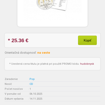
* 25.36
€
Kúpiť
Orientačná dostupnosť:
na ceste
* Uvedená cena titulu je platná pri použití PROMO kódu:
hudobnysk
Zaradenie
:
Pop
Nosič
:
CD
Počet nosičov
:
1
V ponuke od
:
06.10.2025
Dátum vydania
:
14.11.2025