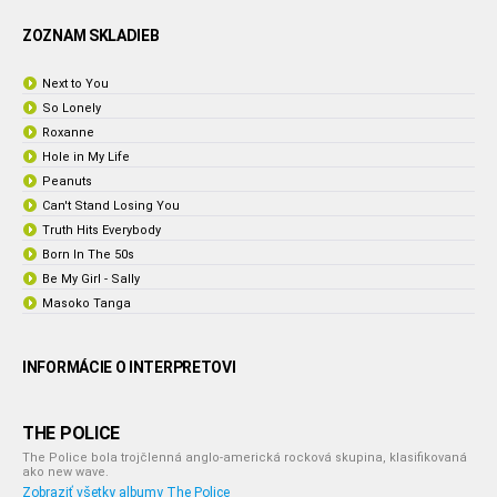
ZOZNAM SKLADIEB
Next to You
So Lonely
Roxanne
Hole in My Life
Peanuts
Can't Stand Losing You
Truth Hits Everybody
Born In The 50s
Be My Girl - Sally
Masoko Tanga
INFORMÁCIE O INTERPRETOVI
THE POLICE
The Police bola trojčlenná anglo-americká rocková skupina, klasifikovaná
ako new wave.
Zobraziť všetky albumy The Police