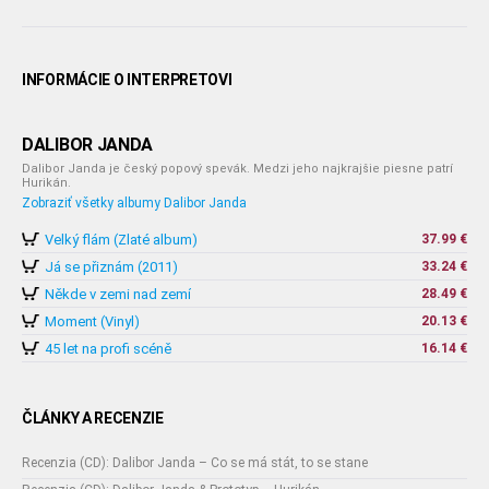
INFORMÁCIE O INTERPRETOVI
DALIBOR JANDA
Dalibor Janda je český popový spevák. Medzi jeho najkrajšie piesne patrí
Hurikán.
Zobraziť všetky albumy Dalibor Janda
Velký flám (Zlaté album)
37.99 €
Já se přiznám (2011)
33.24 €
Někde v zemi nad zemí
28.49 €
Moment (Vinyl)
20.13 €
45 let na profi scéně
16.14 €
ČLÁNKY A RECENZIE
Recenzia (CD): Dalibor Janda – Co se má stát, to se stane