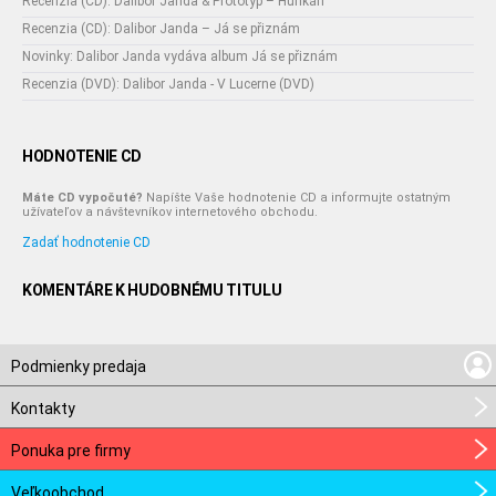
Recenzia (CD): Dalibor Janda & Prototyp – Hurikán
Recenzia (CD): Dalibor Janda – Já se přiznám
Novinky: Dalibor Janda vydáva album Já se přiznám
Recenzia (DVD): Dalibor Janda - V Lucerne (DVD)
HODNOTENIE CD
Máte CD vypočuté?
Napíšte Vaše hodnotenie CD a informujte ostatným
užívateľov a návštevníkov internetového obchodu.
Zadať hodnotenie CD
KOMENTÁRE K HUDOBNÉMU TITULU
Podmienky predaja
Kontakty
Ponuka pre firmy
Veľkoobchod