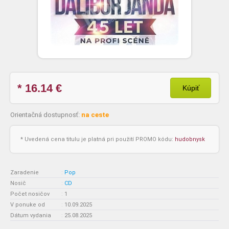
* 16.14
€
Kúpiť
Orientačná dostupnosť:
na ceste
* Uvedená cena titulu je platná pri použití PROMO kódu:
hudobnysk
Zaradenie
:
Pop
Nosič
:
CD
Počet nosičov
:
1
V ponuke od
:
10.09.2025
Dátum vydania
:
25.08.2025