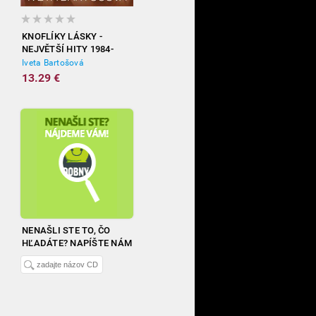
KNOFLÍKY LÁSKY -
NEJVĚTŠÍ HITY 1984-
2012
Iveta Bartošová
13.29 €
NENAŠLI STE TO, ČO
HĽADÁTE? NAPÍŠTE NÁM