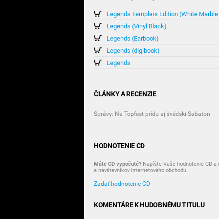
Legends Templars Edition (White Marble 
Legends (Vinyl Black)
Legends (Earbook)
Legends (digibook)
Legends
ČLÁNKY A RECENZIE
Správy: Na Topfest prídu aj švédski Sabaton
HODNOTENIE CD
Máte CD vypočuté?
Napíšte Vaše hodnotenie CD a i
a návštevníkov internetového obchodu.
Zadať hodnotenie CD
KOMENTÁRE K HUDOBNÉMU TITULU