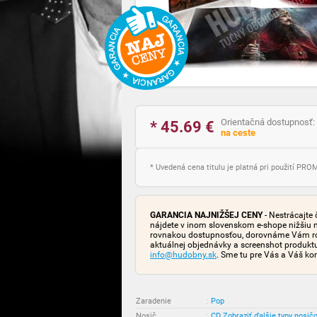
Orientačná dostupnosť:
* 45.69
€
na ceste
* Uvedená cena titulu je platná pri použití PR
GARANCIA NAJNIŽŠEJ CENY
- Nestrácajte 
nájdete v inom slovenskom e-shope nižšiu 
rovnakou dostupnosťou, dorovnáme Vám rozd
aktuálnej objednávky a screenshot produk
info@hudobny.sk
. Sme tu pre Vás a Váš ko
Zaradenie
:
Pop
Nosič
:
CD
Zobraziť ďalšie typy nosič