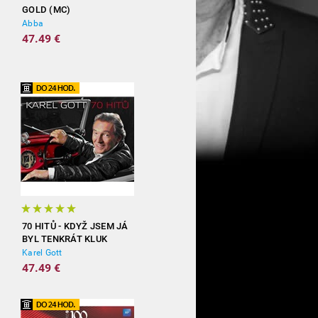
GOLD (MC)
Abba
47.49 €
70 HITŮ - KDYŽ JSEM JÁ
BYL TENKRÁT KLUK
(3CD)
Karel Gott
47.49 €