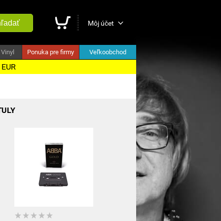
ľadať
Môj účet
Vinyl
Ponuka pre firmy
Veľkoobchod
5 EUR
TULY