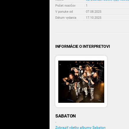
Počet nosičov
:
1
V ponuke od
:
07.08.2025
Dátum vydania
:
17.10.2025
INFORMÁCIE O INTERPRETOVI
SABATON
-
Zobraziť všetky albumy Sabaton