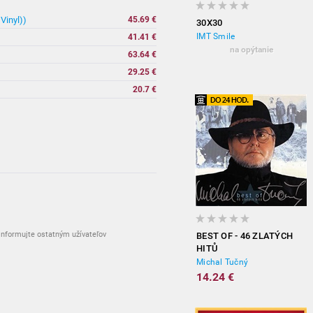
Vinyl))
45.69 €
30X30
IMT Smile
41.41 €
na opýtanie
63.64 €
29.25 €
20.7 €
nformujte ostatným užívateľov
BEST OF - 46 ZLATÝCH
HITŮ
Michal Tučný
14.24 €