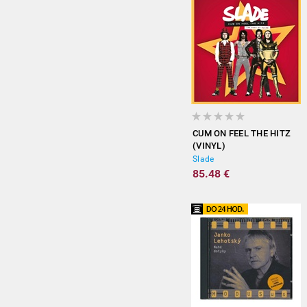
CUM ON FEEL THE HITZ
(VINYL)
Slade
85.48 €