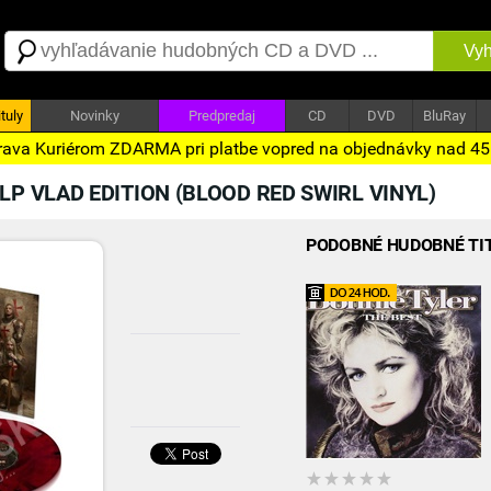
Vyh
tuly
Novinky
Predpredaj
CD
DVD
BluRay
ava Kuriérom ZDARMA pri platbe vopred na objednávky nad 4
LP VLAD EDITION (BLOOD RED SWIRL VINYL)
PODOBNÉ HUDOBNÉ TI