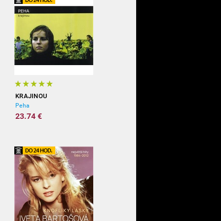
KRAJINOU
Peha
23.74 €