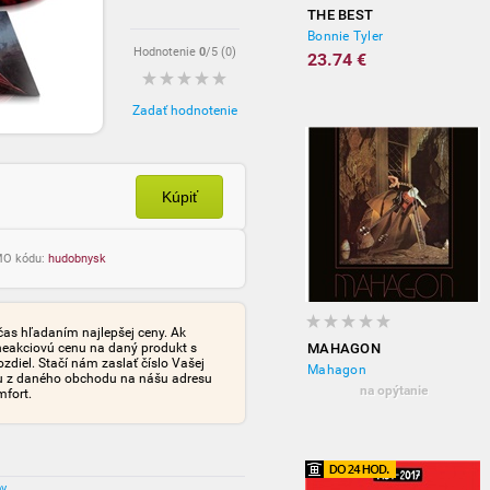
THE BEST
Bonnie Tyler
Hodnotenie
0
/5 (
0
)
23.74 €
Zadať hodnotenie
Kúpiť
OMO kódu:
hudobnysk
čas hľadaním najlepšej ceny. Ak
neakciovú cenu na daný produkt s
MAHAGON
iel. Stačí nám zaslať číslo Vašej
Mahagon
tu z daného obchodu na nášu adresu
na opýtanie
mfort.
ov