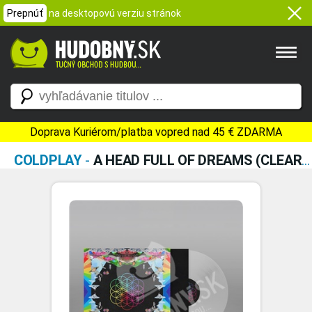
Prepnúť
na desktopovú verziu stránok
Doprava Kuriérom/platba vopred nad 45 € ZDARMA
COLDPLAY
-
A HEAD FULL OF DREAMS (CLEAR ECORECORD ALBUM VINYL)