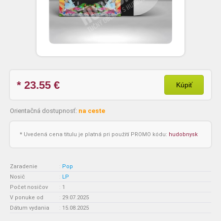
* 23.55
€
Kúpiť
Orientačná dostupnosť:
na ceste
* Uvedená cena titulu je platná pri použití PROMO kódu:
hudobnysk
Zaradenie
:
Pop
Nosič
:
LP
Počet nosičov
:
1
V ponuke od
:
29.07.2025
Dátum vydania
:
15.08.2025