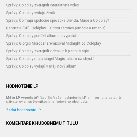
Správy: Coldplay zverejnili interaktívne video
Správy: Coldplay vydajú živák
Správy: Čo majú spoločné speváčka Glenda, Muse a Coldplay?
Recenzia (CD): Coldplay – Ghost Strories (emócie a umenie)
Správy: Coldplay ponúkli album na vypočutie
Správy: Giorgio Moroder zremixoval Midnight od Coldplay
Správy: Coldplay zverejnili videoklip k piesni Magic
Správy: Coldplay majú singel Magic, album sa chystá
Správy: Coldplay vydajú v máji nový album
HODNOTENIE LP
Máte LP vypočuté?
Napíšte Vaše hodnotenie LP a informujte ostatným
užívateľov a návštevníkov internetového obchodu.
Zadať hodnotenie LP
KOMENTÁRE K HUDOBNÉMU TITULU