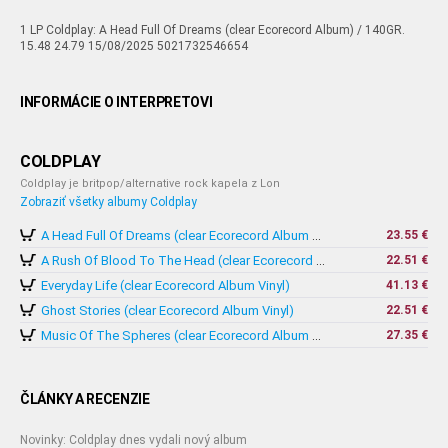
1 LP Coldplay: A Head Full Of Dreams (clear Ecorecord Album) / 140GR.
15.48 24.79 15/08/2025 5021732546654
INFORMÁCIE O INTERPRETOVI
COLDPLAY
Coldplay je britpop/alternative rock kapela z Lon
Zobraziť všetky albumy Coldplay
23.55 €
A Head Full Of Dreams (clear Ecorecord Album Vinyl)
22.51 €
A Rush Of Blood To The Head (clear Ecorecord Album Vinyl)
Everyday Life (clear Ecorecord Album Vinyl)
41.13 €
Ghost Stories (clear Ecorecord Album Vinyl)
22.51 €
27.35 €
Music Of The Spheres (clear Ecorecord Album Vinyl)
ČLÁNKY A RECENZIE
Novinky: Coldplay dnes vydali nový album