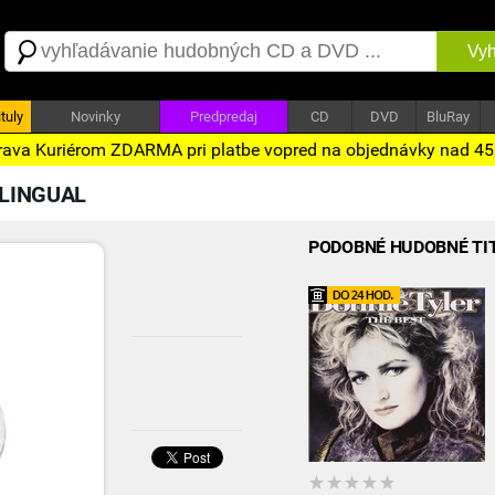
Vyh
tuly
Novinky
Predpredaj
CD
DVD
BluRay
ava Kuriérom ZDARMA pri platbe vopred na objednávky nad 4
ILINGUAL
PODOBNÉ HUDOBNÉ TI