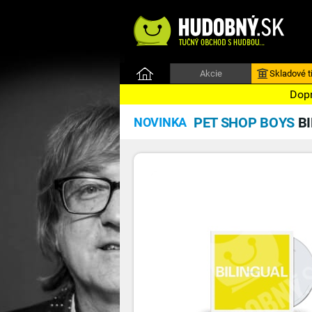
Akcie
Skladové ti
Dopr
PET SHOP BOYS
B
NOVINKA