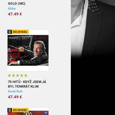
GOLD (MC)
Abba
47.49 €
70 HITŮ - KDYŽ JSEM JÁ
BYL TENKRÁT KLUK
(3CD)
Karel Gott
47.49 €