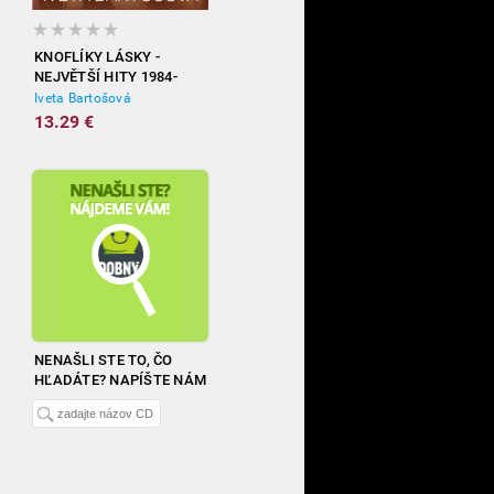
KNOFLÍKY LÁSKY -
NEJVĚTŠÍ HITY 1984-
2012
Iveta Bartošová
13.29 €
NENAŠLI STE TO, ČO
HĽADÁTE? NAPÍŠTE NÁM