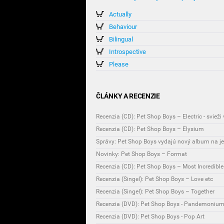
Actually
Behaviour
Bilingual
Introspective
Please
ČLÁNKY A RECENZIE
Recenzia (CD): Pet Shop Boys – Electric - svieži 
Recenzia (CD): Pet Shop Boys – Elysium
Správy: Pet Shop Boys vydajú nový album na j
Novinky: Pet Shop Boys – Format
Recenzia (CD): Pet Shop Boys – Most Incredible
Recenzia (Singel): Pet Shop Boys – Love etc
Recenzia (Singel): Pet Shop Boys – Together
Recenzia (DVD): Pet Shop Boys - Pandemoniu
Recenzia (DVD): Pet Shop Boys - Pop Art