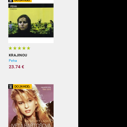
KRAJINOU
Peha
23.74 €