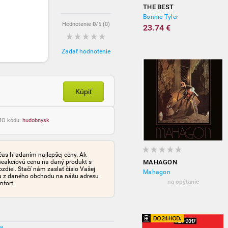
THE BEST
Bonnie Tyler
Hodnotenie
0
/5 (
0
)
23.74 €
Zadať hodnotenie
Kúpiť
OMO kódu:
hudobnysk
čas hľadaním najlepšej ceny. Ak
neakciovú cenu na daný produkt s
MAHAGON
iel. Stačí nám zaslať číslo Vašej
Mahagon
tu z daného obchodu na nášu adresu
na opýtanie
mfort.
ov