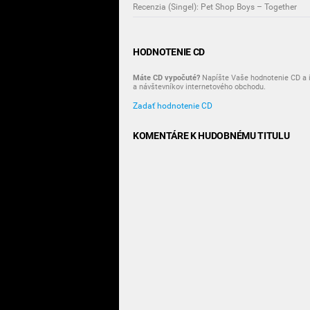
Recenzia (Singel): Pet Shop Boys – Together
HODNOTENIE CD
Máte CD vypočuté?
Napíšte Vaše hodnotenie CD a i
a návštevníkov internetového obchodu.
Zadať hodnotenie CD
KOMENTÁRE K HUDOBNÉMU TITULU