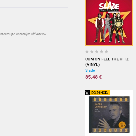
nformujte ostatným užívateľov
CUM ON FEEL THE HITZ
(VINYL)
Slade
85.48 €