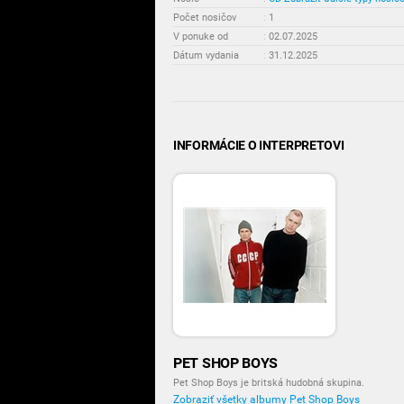
Počet nosičov
:
1
V ponuke od
:
02.07.2025
Dátum vydania
:
31.12.2025
INFORMÁCIE O INTERPRETOVI
PET SHOP BOYS
Pet Shop Boys je britská hudobná skupina.
Zobraziť všetky albumy Pet Shop Boys