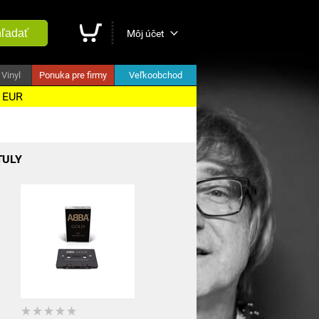
ľadať
Môj účet
Vinyl
Ponuka pre firmy
Veľkoobchod
5 EUR
TULY