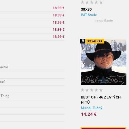
18.99 €
30X30
IMT Smile
18.99 €
na opýtanie
18.99 €
18.99 €
18.99 €
vietor
eseň
 Thing
BEST OF - 46 ZLATÝCH
HITŮ
Michal Tučný
14.24 €
m