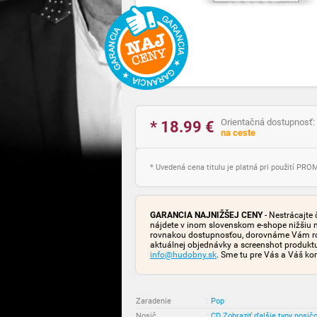
Orientačná dostupnosť:
* 18.99
€
na ceste
* Uvedená cena titulu je platná pri použití PR
GARANCIA NAJNIŽŠEJ CENY
- Nestrácajte 
nájdete v inom slovenskom e-shope nižšiu 
rovnakou dostupnosťou, dorovnáme Vám rozd
aktuálnej objednávky a screenshot produk
info@hudobny.sk
. Sme tu pre Vás a Váš ko
Zaradenie
:
Pop
Nosič
:
CD
Zobraziť ďalšie typy nosič