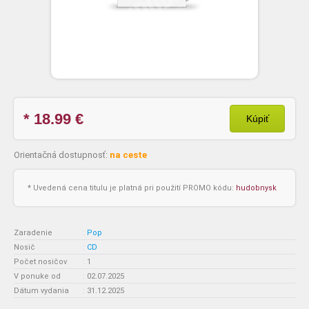
* 18.99
€
Kúpiť
Orientačná dostupnosť:
na ceste
* Uvedená cena titulu je platná pri použití PROMO kódu:
hudobnysk
Zaradenie
:
Pop
Nosič
:
CD
Počet nosičov
:
1
V ponuke od
:
02.07.2025
Dátum vydania
:
31.12.2025