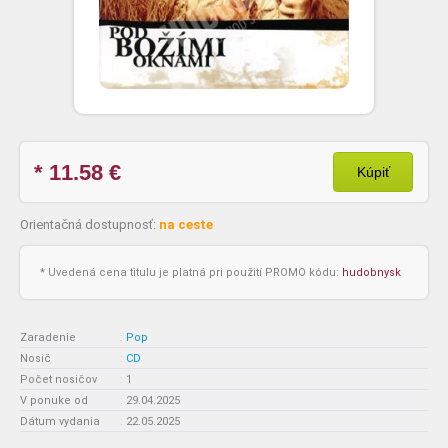
* 11.58
€
Kúpiť
Orientačná dostupnosť:
na ceste
* Uvedená cena titulu je platná pri použití PROMO kódu:
hudobnysk
Zaradenie
:
Pop
Nosič
:
CD
Počet nosičov
:
1
V ponuke od
:
29.04.2025
Dátum vydania
:
22.05.2025