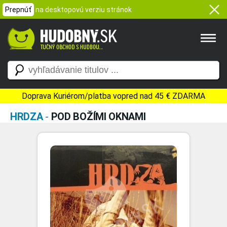
Prepnúť
na desktopovú verziu stránok
Doprava Kuriérom/platba vopred nad 45 € ZDARMA
HRDZA
-
POD BOŽÍMI OKNAMI