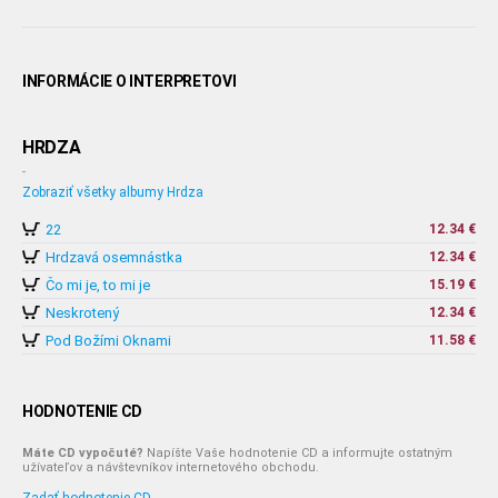
INFORMÁCIE O INTERPRETOVI
HRDZA
-
Zobraziť všetky albumy Hrdza
22
12.34 €
Hrdzavá osemnástka
12.34 €
Čo mi je, to mi je
15.19 €
Neskrotený
12.34 €
Pod Božími Oknami
11.58 €
HODNOTENIE CD
Máte CD vypočuté?
Napíšte Vaše hodnotenie CD a informujte ostatným
užívateľov a návštevníkov internetového obchodu.