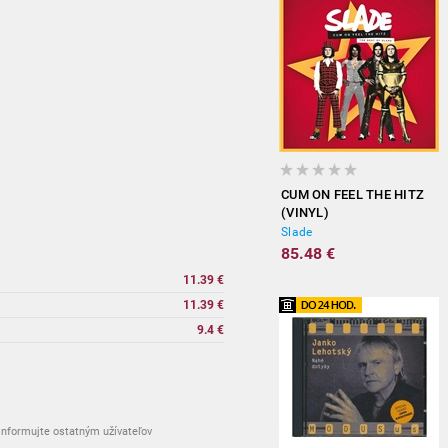
CUM ON FEEL THE HITZ
(VINYL)
Slade
85.48 €
11.39 €
11.39 €
9.4 €
nformujte ostatným užívateľov