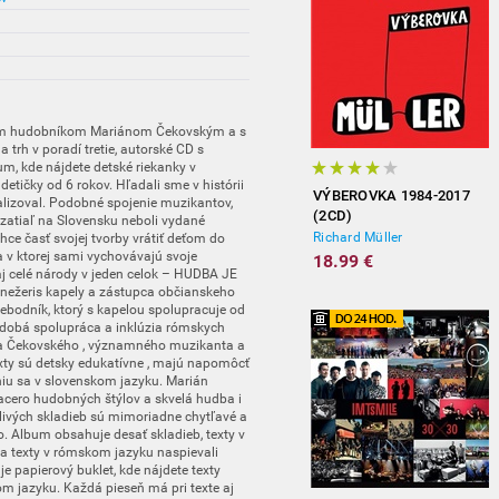
ným hudobníkom Mariánom Čekovským a s
trh v poradí tretie, autorské CD s
 kde nájdete detské riekanky v
etičky od 6 rokov. Hľadali sme v histórii
VÝBEROVKA 1984-2017
realizoval. Podobné spojenie muzikantov,
(2CD)
zatiaľ na Slovensku neboli vydané
Richard Müller
ce časť svojej tvorby vrátiť deťom do
a v ktorej sami vychovávajú svoje
18.99 €
aj celé národy v jeden celok – HUDBA JE
ežeris kapely a zástupca občianskeho
ebodník, ktorý s kapelou spolupracuje od
dobá spolupráca a inklúzia rómskych
a Čekovského , významného muzikanta a
exty sú detsky edukatívne , majú napomôcť
iu sa v slovenskom jazyku. Marián
iacero hudobných štýlov a skvelá hudba i
livých skladieb sú mimoriadne chytľavé a
hlo. Album obsahuje desať skladieb, texty v
a texty v rómskom jazyku naspievali
e papierový buklet, kde nájdete texty
om jazyku. Každá pieseň má pri texte aj