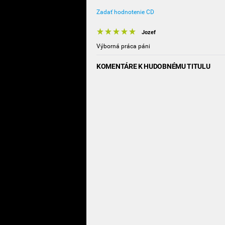
Zadať hodnotenie CD
Jozef
Výborná práca páni
KOMENTÁRE K HUDOBNÉMU TITULU