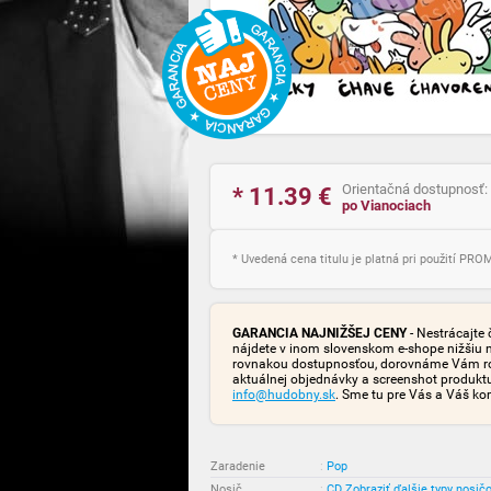
Orientačná dostupnosť:
* 11.39
€
po Vianociach
* Uvedená cena titulu je platná pri použití PR
GARANCIA NAJNIŽŠEJ CENY
- Nestrácajte 
nájdete v inom slovenskom e-shope nižšiu 
rovnakou dostupnosťou, dorovnáme Vám rozd
aktuálnej objednávky a screenshot produk
info@hudobny.sk
. Sme tu pre Vás a Váš ko
Zaradenie
:
Pop
Nosič
:
CD
Zobraziť ďalšie typy nosič