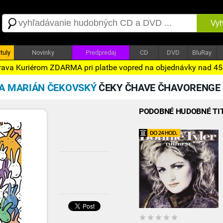
Vyh
tuly
Novinky
Predpredaj
CD
DVD
BluRay
ava Kuriérom ZDARMA pri platbe vopred na objednávky nad 4
 A MARIÁN ČEKOVSKÝ
ČEKY ČHAVE ČHAVORENGE
PODOBNÉ HUDOBNÉ TI