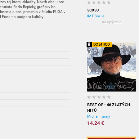
zov tej ktorej skladby. Návrh obalu pre
turista Rado Repický, graficky ho
30X30
nenia piesní prebehla v štúdiu FUGA v
IMT Smile
il Fond na podporu kultúry
na opýtanie
BEST OF - 46 ZLATÝCH
HITŮ
Michal Tučný
14.24 €