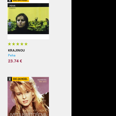
KRAJINOU
Peha
23.74 €