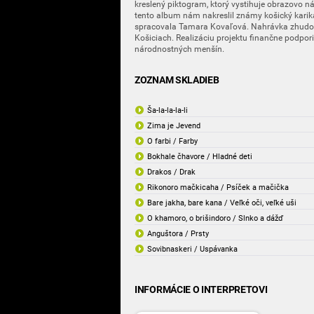
kreslený piktogram, ktorý vystihuje obrazovo ná
tento album nám nakreslil známy košický karika
spracovala Tamara Kovaľová. Nahrávka zhudob
Košiciach. Realizáciu projektu finančne podpor
národnostných menšín.
ZOZNAM SKLADIEB
Ša-la-la-la-li
Zima je Jevend
O farbi / Farby
Bokhale čhavore / Hladné deti
Drakos / Drak
Rikonoro mačkicaha / Psíček a mačička
Bare jakha, bare kana / Veľké oči, veľké uši
O khamoro, o brišindoro / Slnko a dážď
Anguštora / Prsty
Sovibnaskeri / Uspávanka
INFORMÁCIE O INTERPRETOVI