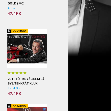
GOLD (MC)
Abba
47.49 €
70 HITŮ - KDYŽ JSEM JÁ
BYL TENKRÁT KLUK
(3CD)
Karel Gott
47.49 €