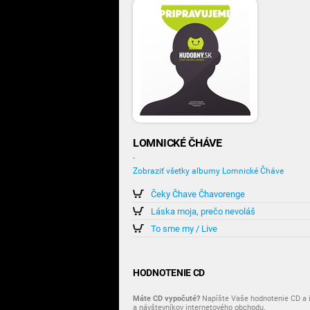
LOMNICKÉ ČHÁVE
-
Zobraziť všetky albumy Lomnické Čháve
Čeky Čhave Čhavorenge
Láska moja, prečo nevoláš
To sme my / Live
HODNOTENIE CD
Máte CD vypočuté?
Napíšte Vaše hodnotenie CD a i
a návštevníkov internetového obchodu.