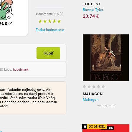
THE BEST
Bonnie Tyler
Hodnotenie
5
/5 (
1
)
23.74 €
Zadať hodnotenie
Kúpiť
OMO kódu:
hudobnysk
čas hľadaním najlepšej ceny. Ak
neakciovú cenu na daný produkt s
MAHAGON
iel. Stačí nám zaslať číslo Vašej
Mahagon
tu z daného obchodu na nášu adresu
na opýtanie
mfort.
ov