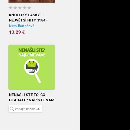
KNOFLÍKY LÁSKY -
NEJVĚTŠÍ HITY 1984-
2012
Iveta Bartošová
13.29 €
NENAŠLI STE TO, ČO
HĽADÁTE? NAPÍŠTE NÁM