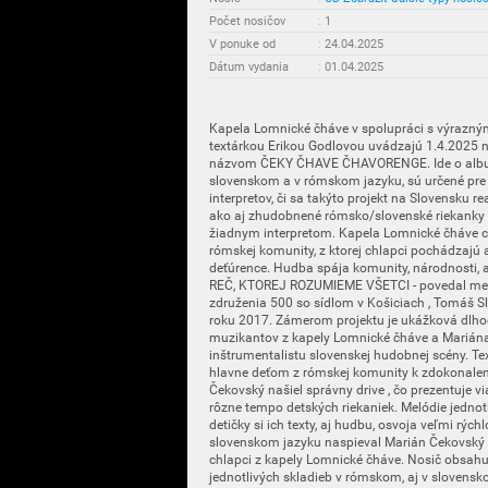
Počet nosičov
:
1
V ponuke od
:
24.04.2025
Dátum vydania
:
01.04.2025
Kapela Lomnické čháve v spolupráci s výraz
textárkou Erikou Godlovou uvádzajú 1.4.2025 na 
názvom ČEKY ČHAVE ČHAVORENGE. Ide o album,
slovenskom a v rómskom jazyku, sú určené pre d
interpretov, či sa takýto projekt na Slovensku 
ako aj zhudobnené rómsko/slovenské riekanky 
žiadnym interpretom. Kapela Lomnické čháve ch
rómskej komunity, z ktorej chlapci pochádzajú 
deťúrence. Hudba spája komunity, národnosti, 
REČ, KTOREJ ROZUMIEME VŠETCI - povedal men
združenia 500 so sídlom v Košiciach , Tomáš Sl
roku 2017. Zámerom projektu je ukážková dlho
muzikantov z kapely Lomnické čháve a Marián
inštrumentalistu slovenskej hudobnej scény. T
hlavne deťom z rómskej komunity k zdokonalen
Čekovský našiel správny drive , čo prezentuje v
rôzne tempo detských riekaniek. Melódie jednot
detičky si ich texty, aj hudbu, osvoja veľmi rýc
slovenskom jazyku naspieval Marián Čekovský 
chlapci z kapely Lomnické čháve. Nosič obsahuj
jednotlivých skladieb v rómskom, aj v slovensk