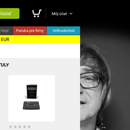
ľadať
Môj účet
Vinyl
Ponuka pre firmy
Veľkoobchod
5 EUR
TULY