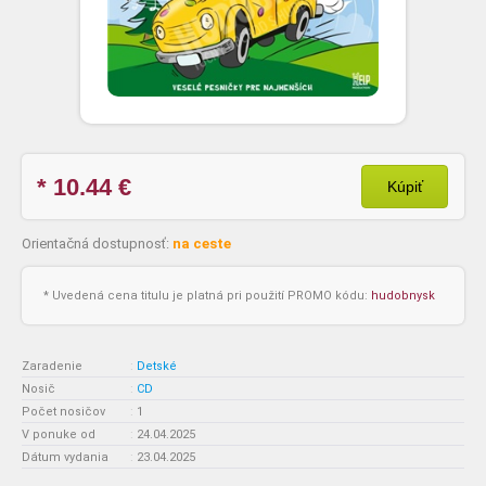
* 10.44
€
Kúpiť
Orientačná dostupnosť:
na ceste
* Uvedená cena titulu je platná pri použití PROMO kódu:
hudobnysk
Zaradenie
:
Detské
Nosič
:
CD
Počet nosičov
:
1
V ponuke od
:
24.04.2025
Dátum vydania
:
23.04.2025