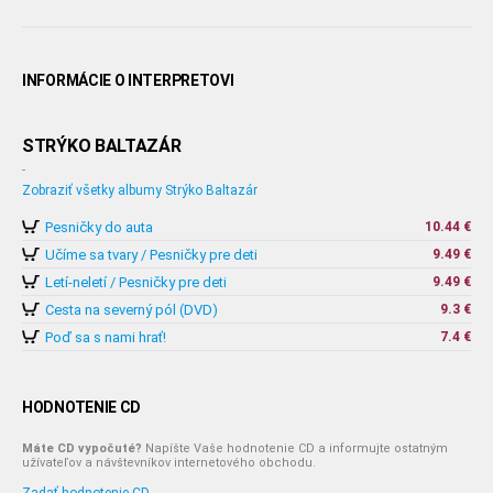
INFORMÁCIE O INTERPRETOVI
STRÝKO BALTAZÁR
-
Zobraziť všetky albumy Strýko Baltazár
Pesničky do auta
10.44 €
Učíme sa tvary / Pesničky pre deti
9.49 €
Letí-neletí / Pesničky pre deti
9.49 €
Cesta na severný pól (DVD)
9.3 €
Poď sa s nami hrať!
7.4 €
HODNOTENIE CD
Máte CD vypočuté?
Napíšte Vaše hodnotenie CD a informujte ostatným
užívateľov a návštevníkov internetového obchodu.