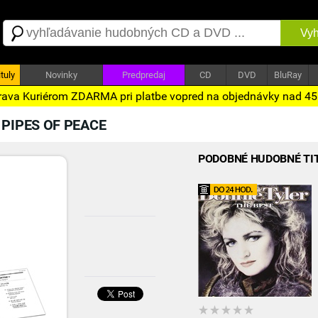
Vyh
tuly
Novinky
Predpredaj
CD
DVD
BluRay
ava Kuriérom ZDARMA pri platbe vopred na objednávky nad 4
PIPES OF PEACE
PODOBNÉ HUDOBNÉ TI