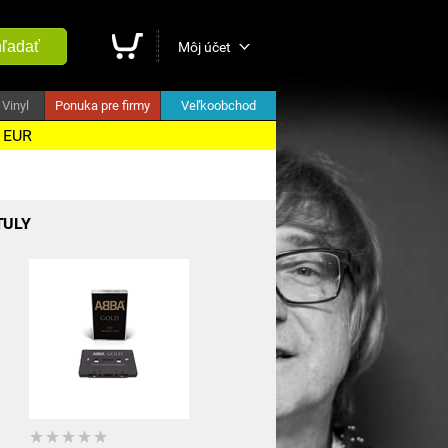
ľadať
Môj účet
Vinyl
Ponuka pre firmy
Veľkoobchod
5 EUR
TULY