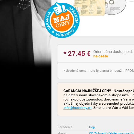
Orientačná dostupnosť:
* 27.45
€
na ceste
* Uvedená cena titulu je platná pri použití PR
GARANCIA NAJNIŽŠEJ CENY
- Nestrácajte 
nájdete v inom slovenskom e-shope nižšiu 
rovnakou dostupnosťou, dorovnáme Vám rozd
aktuálnej objednávky a screenshot produk
info@hudobny.sk
. Sme tu pre Vás a Váš ko
Zaradenie
:
Pop
Nosič
:
CD
Zobraziť ďalšie typy nosič