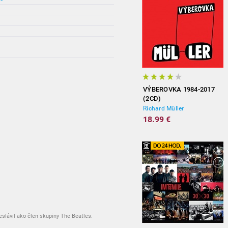
VÝBEROVKA 1984-2017
(2CD)
Richard Müller
18.99 €
eslávil ako člen skupiny The Beatles.