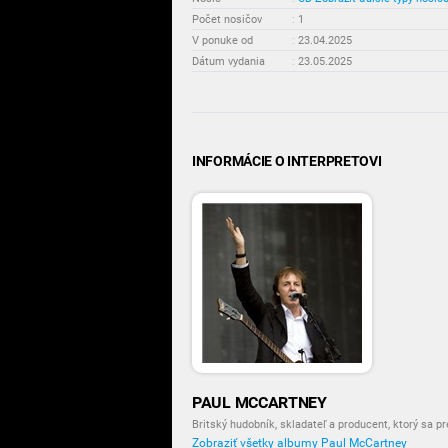
Počet nosičov
:
1
V ponuke od
:
23.04.2025
Dátum vydania
:
23.05.2025
INFORMÁCIE O INTERPRETOVI
PAUL MCCARTNEY
Britský hudobník, skladateľ a producent, ktorý sa pr
Zobraziť všetky albumy Paul McCartney