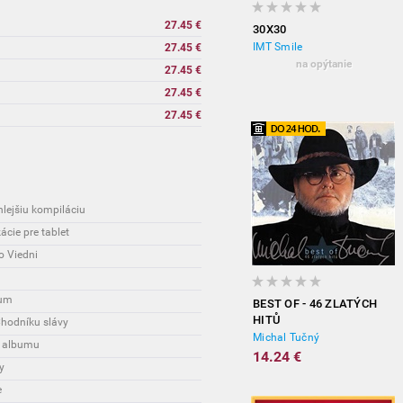
27.45 €
30X30
IMT Smile
27.45 €
na opýtanie
27.45 €
27.45 €
27.45 €
hlejšiu kompiláciu
cie pre tablet
o Viedni
bum
BEST OF - 46 ZLATÝCH
HITŮ
Chodníku slávy
Michal Tučný
o albumu
14.24 €
y
e