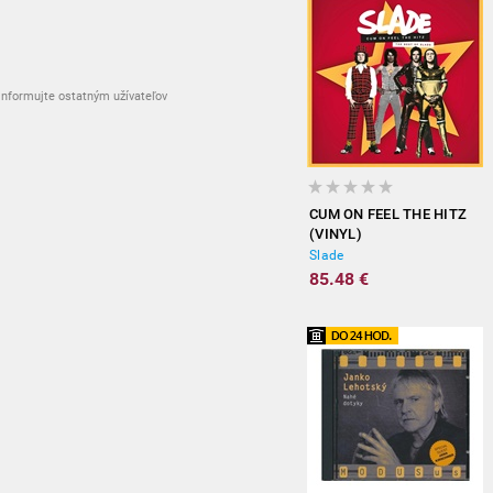
nformujte ostatným užívateľov
CUM ON FEEL THE HITZ
(VINYL)
Slade
85.48 €