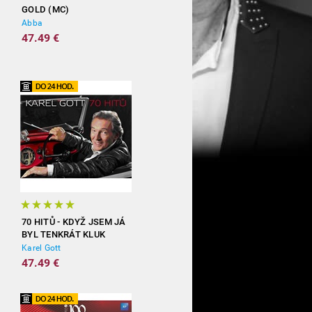
GOLD (MC)
Abba
47.49 €
70 HITŮ - KDYŽ JSEM JÁ
BYL TENKRÁT KLUK
(3CD)
Karel Gott
47.49 €