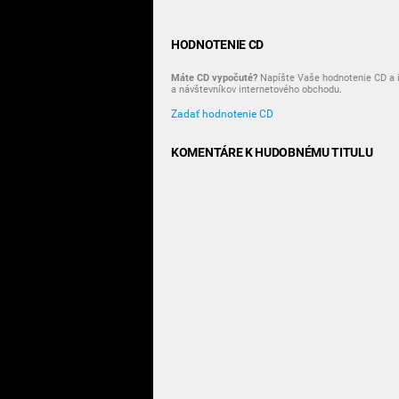
HODNOTENIE CD
Máte CD vypočuté?
Napíšte Vaše hodnotenie CD a i
a návštevníkov internetového obchodu.
Zadať hodnotenie CD
KOMENTÁRE K HUDOBNÉMU TITULU