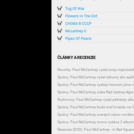
Tug Of War
Flowers In The Dirt
CHOBA B CCCP
Mccartney II
Pipes Of Peace
ČLÁNKY A RECENZIE
Novinky: Paul McCartney vydal svoju najrozsia
Správy: Paul McCartney vydal albumy ako apliká
Správy: Paul McCartney vystúpi koncom júna v
Správy: Paul McCartney získa Rad čestnej légie
Rozhovory: Paul McCartney vydal pätnásty al
Správy: Paul McCartney bude mať hviezdu na 
Správy: Paul McCartney zverejnil názov novéh
Správy: Paul McCartney znova vydáva 2 album
Recenzia (DVD): Paul McCartney - In Red Squar