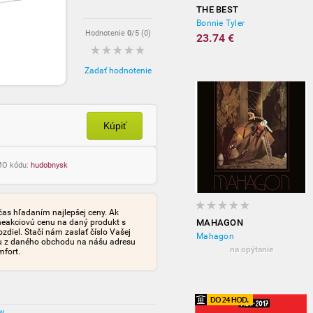
THE BEST
Bonnie Tyler
Hodnotenie
0
/5 (
0
)
23.74 €
Zadať hodnotenie
Kúpiť
OMO kódu:
hudobnysk
čas hľadaním najlepšej ceny. Ak
neakciovú cenu na daný produkt s
MAHAGON
iel. Stačí nám zaslať číslo Vašej
Mahagon
tu z daného obchodu na nášu adresu
na opýtanie
mfort.
ov