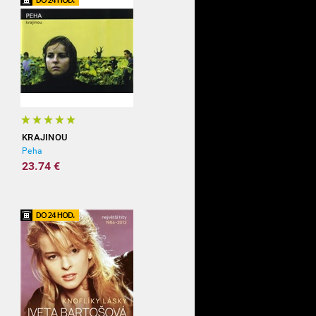
KRAJINOU
Peha
23.74 €