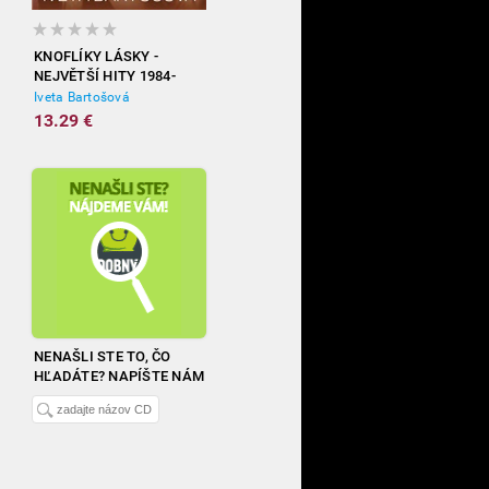
KNOFLÍKY LÁSKY -
NEJVĚTŠÍ HITY 1984-
2012
Iveta Bartošová
13.29 €
NENAŠLI STE TO, ČO
HĽADÁTE? NAPÍŠTE NÁM