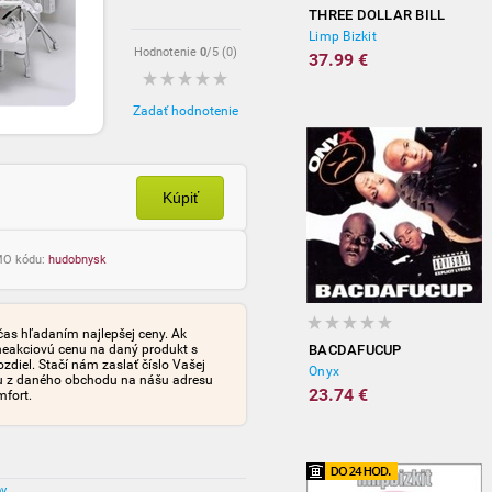
THREE DOLLAR BILL
Limp Bizkit
Hodnotenie
0
/5 (
0
)
37.99 €
Zadať hodnotenie
Kúpiť
OMO kódu:
hudobnysk
čas hľadaním najlepšej ceny. Ak
neakciovú cenu na daný produkt s
BACDAFUCUP
iel. Stačí nám zaslať číslo Vašej
Onyx
tu z daného obchodu na nášu adresu
23.74 €
mfort.
ov