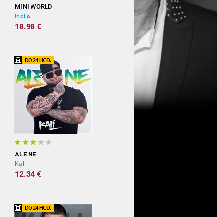
MINI WORLD
Indila
18.98 €
ALE NE
Kali
12.34 €