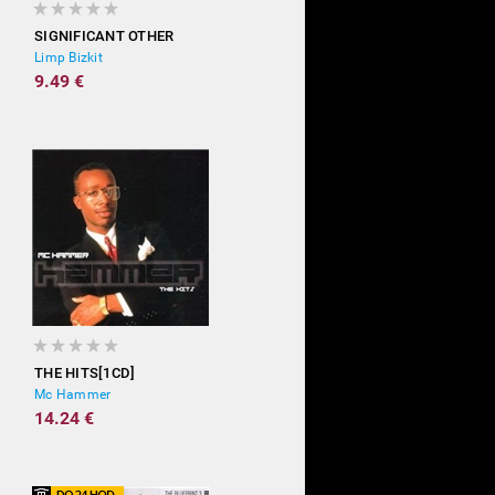
SIGNIFICANT OTHER
Limp Bizkit
9.49 €
THE HITS[1CD]
Mc Hammer
14.24 €