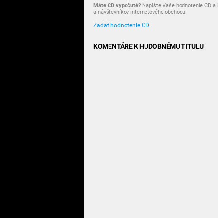
Máte CD vypočuté?
Napíšte Vaše hodnotenie CD a i
a návštevníkov internetového obchodu.
Zadať hodnotenie CD
KOMENTÁRE K HUDOBNÉMU TITULU