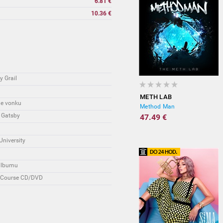
6.81 €
10.36 €
y Grail
METH LAB
ne vonku
Method Man
ý Gatsby
47.49 €
University
a
 albumu
on Course CD/DVD