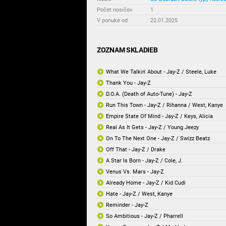
Počet nosičov
:
1
V ponuke od
:
22.01.2025
ZOZNAM SKLADIEB
What We Talkin' About - Jay-Z / Steele, Luke
Thank You - Jay-Z
D.O.A. (Death of Auto-Tune) - Jay-Z
Run This Town - Jay-Z / Rihanna / West, Kanye
Empire State Of Mind - Jay-Z / Keys, Alicia
Real As It Gets - Jay-Z / Young Jeezy
On To The Next One - Jay-Z / Swizz Beatz
Off That - Jay-Z / Drake
A Star Is Born - Jay-Z / Cole, J.
Venus Vs. Mars - Jay-Z
Already Home - Jay-Z / Kid Cudi
Hate - Jay-Z / West, Kanye
Reminder - Jay-Z
So Ambitious - Jay-Z / Pharrell