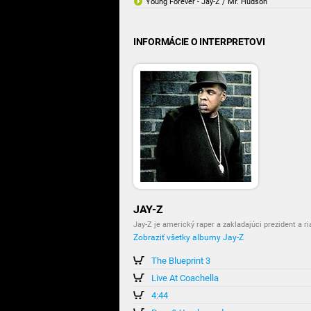
Young Forever - Jay-Z / Mr. Hudson
INFORMÁCIE O INTERPRETOVI
JAY-Z
Jay-Z je americký raper a zakladajúci prezident a ri
Zobraziť všetky albumy Jay-Z
The Blueprint 3
Live At Coachella
4:44