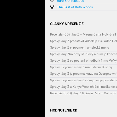
Rare & Unreleased
The Best of Both Worlds
ČLÁNKY A RECENZIE
Recenzia (CD): Jay-Z – Magna Carta Holy Grail
Správy: Jay Z predstavil videoklip k skladbe Hol
Správy: Jay-Z si pozmenil umelecké meno
Správy: Jay-Zho nový štúdiový album je koneč
Správy: Jay-Z sa postará o hudbu k filmu Veľk
Správy: Beyoncé a Jay-Z majú dcéru Blue Ivy
Správy: Jay-Z je predmet kurzu na Georgetown 
Správy: Beyoncé a Jay-Z čakajú svoje prvé dieť
Správy: Jay-Z a Kanye West ohlásili meškanie
Recenzia (DVD): Jay Z & Linkin Park – Collisi
HODNOTENIE CD