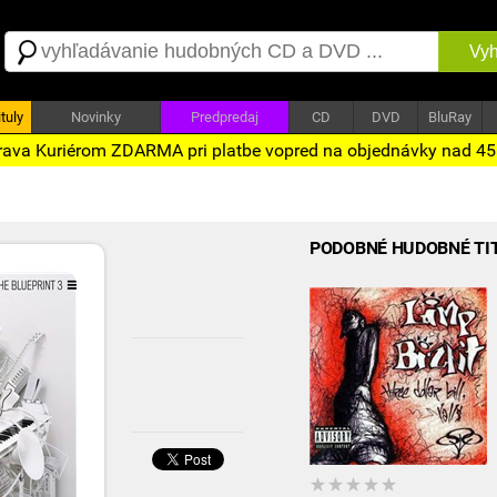
Vyh
tuly
Novinky
Predpredaj
CD
DVD
BluRay
ava Kuriérom ZDARMA pri platbe vopred na objednávky nad 4
PODOBNÉ HUDOBNÉ TI