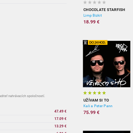
CHOCOLATE STARFISH
Limp Bizkit
18.99 €
aditeľ nahrávacích spoločností.
UŽÍVAM SI TO
Kali a Peter Pann
47.49 €
75.99 €
17.09 €
13.29 €