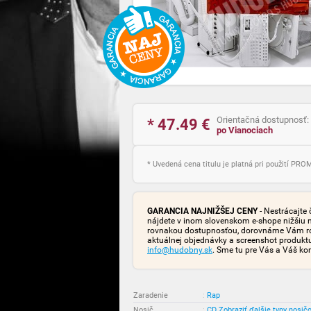
Orientačná dostupnosť:
* 47.49
€
po Vianociach
* Uvedená cena titulu je platná pri použití PR
GARANCIA NAJNIŽŠEJ CENY
- Nestrácajte 
nájdete v inom slovenskom e-shope nižšiu 
rovnakou dostupnosťou, dorovnáme Vám rozd
aktuálnej objednávky a screenshot produk
info@hudobny.sk
. Sme tu pre Vás a Váš ko
Zaradenie
:
Rap
Nosič
:
CD
Zobraziť ďalšie typy nosič