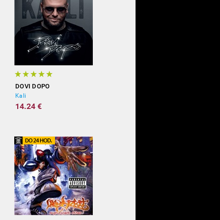
DOVI DOPO
Kali
14.24 €