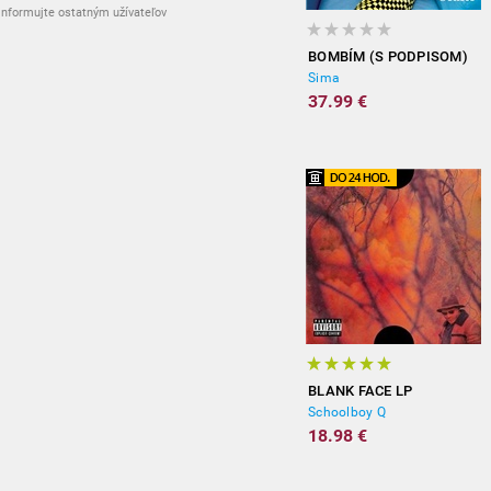
nformujte ostatným užívateľov
BOMBÍM (S PODPISOM)
Sima
37.99 €
BLANK FACE LP
Schoolboy Q
18.98 €