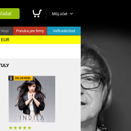
ľadať
Môj účet
Vinyl
Ponuka pre firmy
Veľkoobchod
5 EUR
TULY