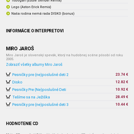
Tobogan (Eddie Sender Remix)
Lego (Aston Erick Remix)
Naša rodina nemá rada DISKO (bonus)
INFORMÁCIE O INTERPRETOVI
MIRO JAROŠ
Miro Jaroš je slovenský spevák, ktorý na hudobnej scéne pôsobí od roku
2005.
Zobraziť všetky albumy Miro Jaroš
Pesničky pre (ne)poslušné deti 2
23.74 €
Disko
12.82 €
Pesničky Pre (Ne)poslušné Deti
10.92 €
Tešíme sa na Ježiška
28.49 €
Pesničky pre (ne)poslušné deti 3
10.44 €
HODNOTENIE CD