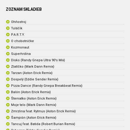
ZOZNAM SKLADIEB
Ohňostroj
Tuláčik
P.A.R.T.Y.
O chobotničke
Kozmonaut
Superhrdina
Disko (Randy Gnepa Ultra 90's Mix)
Zlatíčko (Mark Dann Remix)
Tarzan (Aston Erick Remix)
Dospelý (Eddie Sender Remix)
Pizza Dance (Randy Gnepa Breakbeat Remix)
Balón (Aston Erick Remix)
Šteniatko (Aston Erick Remix)
Moje telo (Mark Dann Remix)
Zmrzlina feat. Rytmus (Aston Erick Remix)
Šampión (Aston Erick Remix)
Tancuj feat. Batida (Robert Burian Remix)