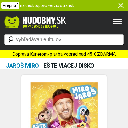
Prepnúť
na desktopovú verziu stránok
Doprava Kuriérom/platba vopred nad 45 € ZDARMA
JAROŠ MIRO
-
EŠTE VIACEJ DISKO