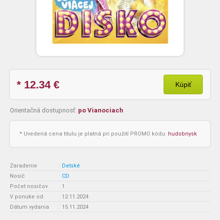
* 12.34
€
Kúpiť
Orientačná dostupnosť:
po Vianociach
* Uvedená cena titulu je platná pri použití PROMO kódu:
hudobnysk
Zaradenie
:
Detské
Nosič
:
CD
Počet nosičov
:
1
V ponuke od
:
12.11.2024
Dátum vydania
:
15.11.2024