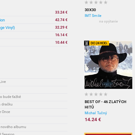
30X30
33.24 €
IMT Smile
ion
42.74 €
na opýtanie
ge Vinyl)
32.29 €
16.14 €
10.44 €
Live
to bude ťažké
BEST OF - 46 ZLATÝCH
a dračku
HITŮ
e Once
Michal Tučný
14.24 €
 z nového albumu
d Session