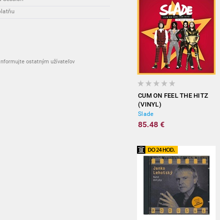
platňu
nformujte ostatným užívateľov
CUM ON FEEL THE HITZ
(VINYL)
Slade
85.48 €