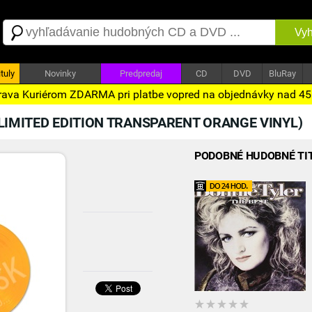
Vyh
tuly
Novinky
Predpredaj
CD
DVD
BluRay
ava Kuriérom ZDARMA pri platbe vopred na objednávky nad 4
LIMITED EDITION TRANSPARENT ORANGE VINYL)
PODOBNÉ HUDOBNÉ TI