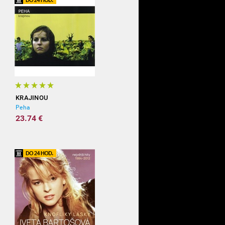
KRAJINOU
Peha
23.74 €