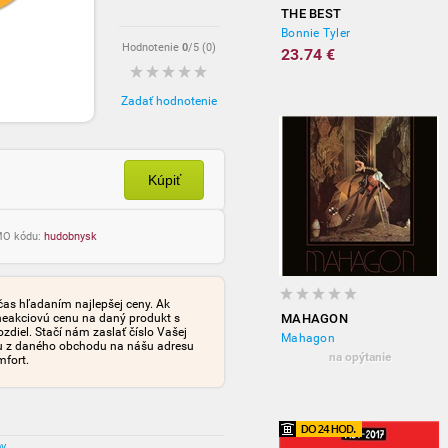
THE BEST
Bonnie Tyler
Hodnotenie
0
/5 (
0
)
23.74 €
Zadať hodnotenie
Kúpiť
OMO kódu:
hudobnysk
čas hľadaním najlepšej ceny. Ak
neakciovú cenu na daný produkt s
MAHAGON
iel. Stačí nám zaslať číslo Vašej
Mahagon
tu z daného obchodu na nášu adresu
na opýtanie
mfort.
ov