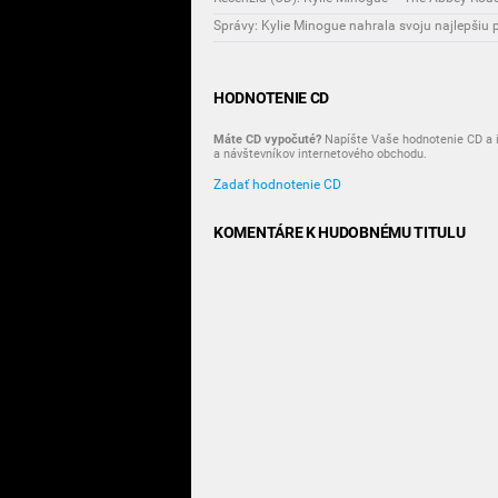
Správy: Kylie Minogue nahrala svoju najlepšiu 
HODNOTENIE CD
Máte CD vypočuté?
Napíšte Vaše hodnotenie CD a i
a návštevníkov internetového obchodu.
Zadať hodnotenie CD
KOMENTÁRE K HUDOBNÉMU TITULU