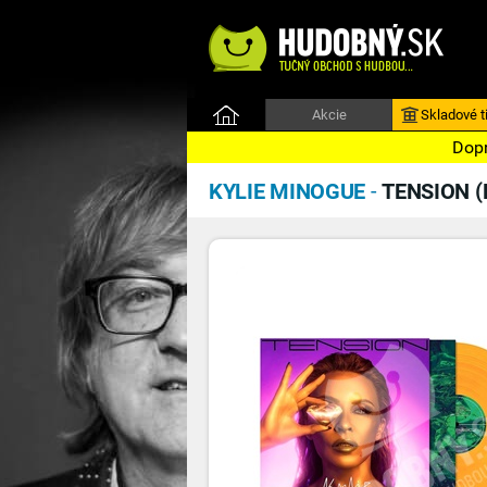
Akcie
Skladové ti
Dopr
KYLIE MINOGUE
-
TENSION (