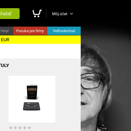
ľadať
Môj účet
Vinyl
Ponuka pre firmy
Veľkoobchod
5 EUR
TULY