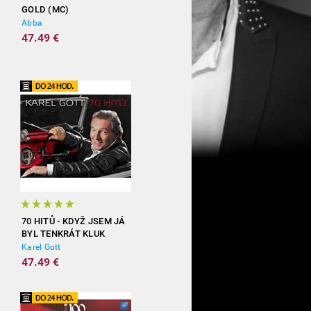
GOLD (MC)
Abba
47.49 €
70 HITŮ - KDYŽ JSEM JÁ
BYL TENKRÁT KLUK
(3CD)
Karel Gott
47.49 €