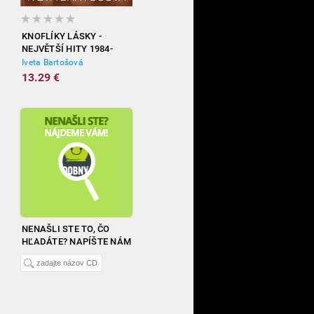
KNOFLÍKY LÁSKY -
NEJVĚTŠÍ HITY 1984-
2012
Iveta Bartošová
13.29 €
NENAŠLI STE TO, ČO
HĽADÁTE? NAPÍŠTE NÁM