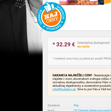
Orientačná dostupnosť:
* 32.29
€
na ceste
* Uvedená cena titulu je platná pri použití PR
GARANCIA NAJNIŽŠEJ CENY
- Nestrácajte 
nájdete v inom slovenskom e-shope nižšiu 
rovnakou dostupnosťou, dorovnáme Vám rozd
aktuálnej objednávky a screenshot produk
info@hudobny.sk
. Sme tu pre Vás a Váš ko
Zaradenie
:
Pop
Nosič
:
CD
Zobraziť ďalšie typy nosič