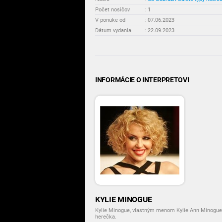
Počet nosičov
:
1
V ponuke od
:
07.06.2023
Dátum vydania
:
22.09.2023
INFORMÁCIE O INTERPRETOVI
KYLIE MINOGUE
Kylie Minogue, vlastným menom Kylie Ann Minogue, 
herečka.