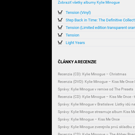
Zobraziť všetky albumy Kylie Minogue
Tension (Vinyl)
Step Back in Time: The Definitive Collect
Tension (Limited edition transparent oran
Tension
Light Years
ČLÁNKY A RECENZIE
Recenzia (CD): Kylie Minogue – Christmas
Recenzia (DVD): Kylie Minogue – Kiss Me Once 
Správy: Kylie Minogue v remixe od The Presets
Recenzia (CD): Kylie Minogue – Kiss Me Once - 
Správy: Kylie Minogue v Bratislave: Lístky idú n
Správy: Kylie Minogue streamuje album Kiss M
Správy: Kylie Minogue – Kiss Me Once
Správy: Kylie Minogue zverejnila prvú skladbu
Recenzia (CD): Kylie Minogue – The Abbey Roa