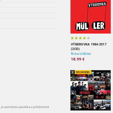
VÝBEROVKA 1984-2017
(2CD)
Richard Müller
18.99 €
je austrálska speváčka a príležitostná