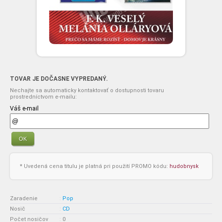
TOVAR JE DOČASNE VYPREDANÝ.
Nechajte sa automaticky kontaktovať o dostupnosti tovaru
prostredníctvom e-mailu:
Váš e-mail
OK
* Uvedená cena titulu je platná pri použití PROMO kódu:
hudobnysk
Zaradenie
:
Pop
Nosič
:
CD
Počet nosičov
:
0