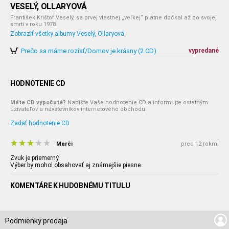
VESELÝ, OLLARYOVÁ
František Krištof Veselý, sa prvej vlastnej „veľkej“ platne dočkal až po svojej
smrti v roku 1978.
Zobraziť všetky albumy Veselý, Ollaryová
Prečo sa máme rozísť/Domov je krásny (2 CD)
vypredané
HODNOTENIE CD
Máte CD vypočuté?
Napíšte Vaše hodnotenie CD a informujte ostatným
užívateľov a návštevníkov internetového obchodu.
Zadať hodnotenie CD
Marči
pred 12 rokmi
Zvuk je priemerný.
Výber by mohol obsahovať aj známejšie piesne.
KOMENTÁRE K HUDOBNÉMU TITULU
Podmienky predaja