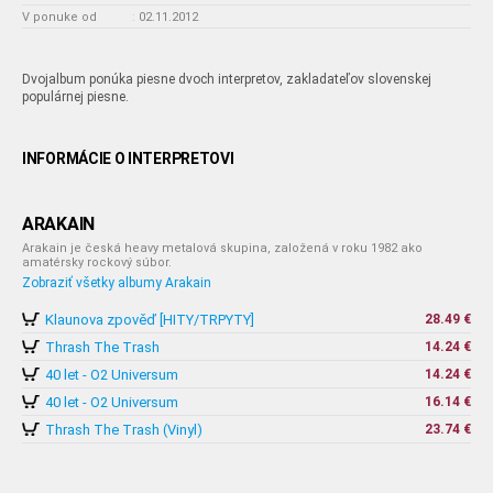
V ponuke od
:
02.11.2012
Dvojalbum ponúka piesne dvoch interpretov, zakladateľov slovenskej
populárnej piesne.
INFORMÁCIE O INTERPRETOVI
ARAKAIN
Arakain je česká heavy metalová skupina, založená v roku 1982 ako
amatérsky rockový súbor.
Zobraziť všetky albumy Arakain
Klaunova zpověď [HITY/TRPYTY]
28.49 €
Thrash The Trash
14.24 €
40 let - O2 Universum
14.24 €
40 let - O2 Universum
16.14 €
Thrash The Trash (Vinyl)
23.74 €