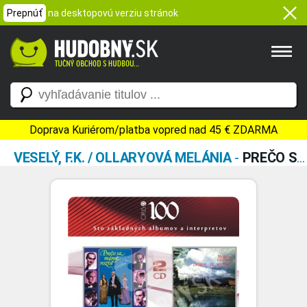
Prepnúť
na desktopovú verziu stránok
Doprava Kuriérom/platba vopred nad 45 € ZDARMA
VESELÝ, F.K. / OLLARYOVÁ MELÁNIA
-
PREČO SA MÁME ROZÍSŤ/DOMOV JE KRÁSNY (2 CD)