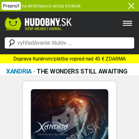
Prepnúť
na desktopovú verziu stránok
Doprava Kuriérom/platba vopred nad 45 € ZDARMA
XANDRIA
-
THE WONDERS STILL AWAITING