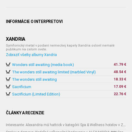
INFORMÁCIE O INTERPRETOVI
XANDRIA
Symfonický metal v podaní nemeckej kapely Xandria oslovil nemalé
publikum na celom svete.
Zobraziť všetky albumy Xandria
Wonders still awaiting (media book)
41.79 €
The wonders still awaiting limited (marbled Vinyl)
48.54 €
The wonders still awaiting
18.33 €
Sacrificium
17.09 €
Sacrificium (Limited Edition)
22.76 €
ČLÁNKY A RECENZIE
Interesante: Alexandria má hattrick v kategórii Spa & Wellness hotelov v Zlínskom kraji