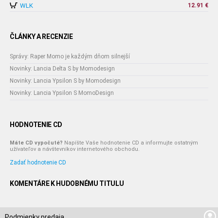
WLK
12.91 €
ČLÁNKY A RECENZIE
Správy: Raper Momo je každým dňom silnejší
Novinky: Lancia Delta S by Momodesign
Novinky: Lancia Ypsilon S by Momodesign
Novinky: Lancia Ypsilon S MomoDesign
HODNOTENIE CD
Máte CD vypočuté?
Napíšte Vaše hodnotenie CD a informujte ostatným
užívateľov a návštevníkov internetového obchodu.
Zadať hodnotenie CD
KOMENTÁRE K HUDOBNÉMU TITULU
Podmienky predaja