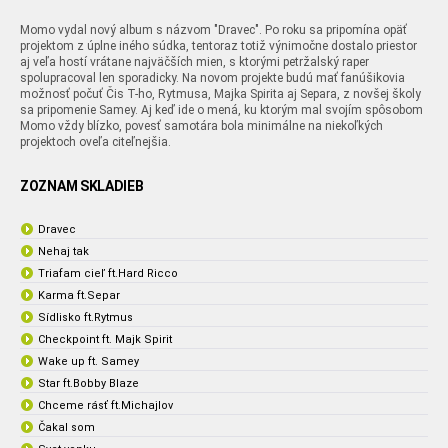
Momo vydal nový album s názvom "Dravec". Po roku sa pripomína opäť
projektom z úplne iného súdka, tentoraz totiž výnimočne dostalo priestor
aj veľa hostí vrátane najväčších mien, s ktorými petržalský raper
spolupracoval len sporadicky. Na novom projekte budú mať fanúšikovia
možnosť počuť Čis T-ho, Rytmusa, Majka Spirita aj Separa, z novšej školy
sa pripomenie Samey. Aj keď ide o mená, ku ktorým mal svojím spôsobom
Momo vždy blízko, povesť samotára bola minimálne na niekoľkých
projektoch oveľa citeľnejšia.
ZOZNAM SKLADIEB
Dravec
Nehaj tak
Triafam cieľ ft.Hard Ricco
Karma ft.Separ
Sídlisko ft.Rytmus
Checkpoint ft. Majk Spirit
Wake up ft. Samey
Star ft.Bobby Blaze
Chceme rásť ft.Michajlov
Čakal som