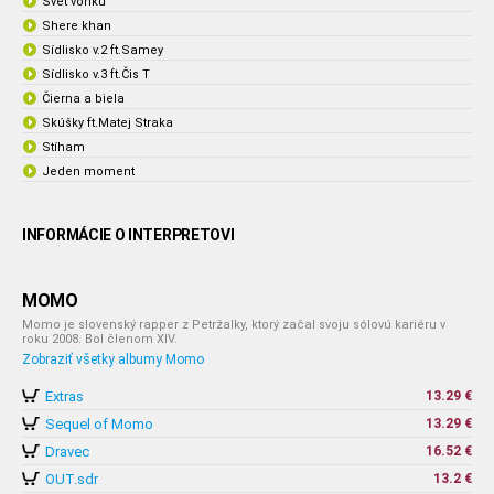
Svet vonku
Shere khan
Sídlisko v.2 ft.Samey
Sídlisko v.3 ft.Čis T
Čierna a biela
Skúšky ft.Matej Straka
Stíham
Jeden moment
INFORMÁCIE O INTERPRETOVI
MOMO
Momo je slovenský rapper z Petržalky, ktorý začal svoju sólovú kariéru v
roku 2008. Bol členom XIV.
Zobraziť všetky albumy Momo
Extras
13.29 €
Sequel of Momo
13.29 €
Dravec
16.52 €
OUT.sdr
13.2 €