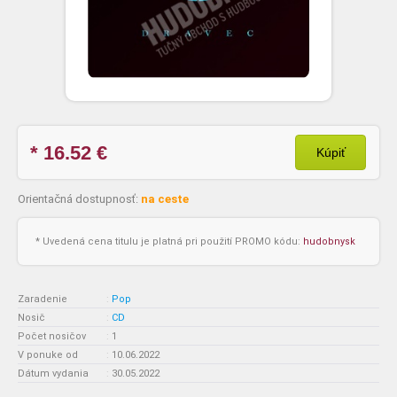
* 16.52
€
Kúpiť
Orientačná dostupnosť:
na ceste
* Uvedená cena titulu je platná pri použití PROMO kódu:
hudobnysk
Zaradenie
:
Pop
Nosič
:
CD
Počet nosičov
:
1
V ponuke od
:
10.06.2022
Dátum vydania
:
30.05.2022