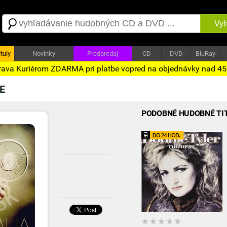
Vyh
tuly
Novinky
Predpredaj
CD
DVD
BluRay
ava Kuriérom ZDARMA pri platbe vopred na objednávky nad 4
E
PODOBNÉ HUDOBNÉ TI