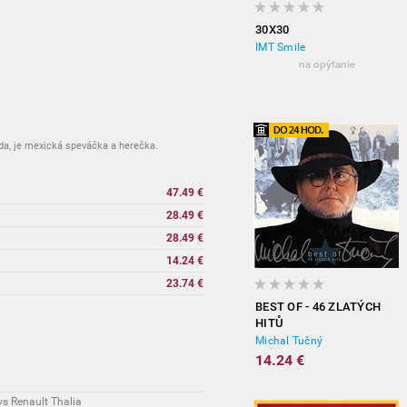
30X30
IMT Smile
na opýtanie
da, je mexická speváčka a herečka.
47.49 €
28.49 €
28.49 €
14.24 €
23.74 €
BEST OF - 46 ZLATÝCH
HITŮ
Michal Tučný
14.24 €
vs Renault Thalia