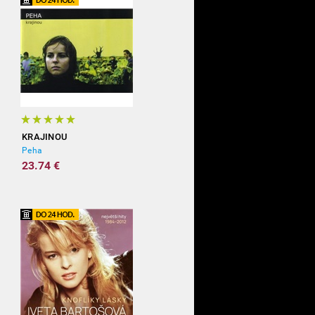
KRAJINOU
Peha
23.74 €