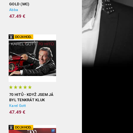
GOLD (MC)
Abba
47.49 €
70 HITŮ - KDYŽ JSEM JÁ
BYL TENKRÁT KLUK
(3CD)
Karel Gott
47.49 €