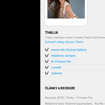
THALIA
Thalia, vlastným menom Ariadna Thalía Sodi Miran
Zobraziť všetky albumy Thalia
Amore Mio (Deluxe Edition)
Habítame siempre
En Primera Fila
Lunada
Valiente
ČLÁNKY A RECENZIE
Recenzia (DVD): Thalia – Primera Fila
Redakčné testy: Rodinné supersedany - Kia Rio 