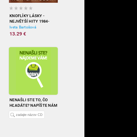
KNOFLÍKY LÁSKY -
NEJVĚTŠÍ HITY 1984-
2012
Iveta Bartošová
13.29 €
NENAŠLI STE TO, ČO
HĽADÁTE? NAPÍŠTE NÁM