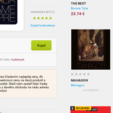
THE BEST
Bonnie Tyler
Hodnotenie
5
/5 (
1
)
23.74 €
Zadať hodnotenie
Kúpiť
OMO kódu:
hudobnysk
čas hľadaním najlepšej ceny. Ak
neakciovú cenu na daný produkt s
MAHAGON
iel. Stačí nám zaslať číslo Vašej
Mahagon
tu z daného obchodu na nášu adresu
na opýtanie
mfort.
ov