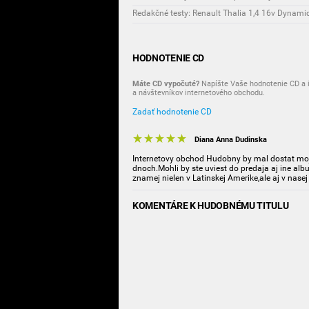
Redakčné testy: Renault Thalia 1,4 16v Dynamiq
HODNOTENIE CD
Máte CD vypočuté?
Napíšte Vaše hodnotenie CD a i
a návštevníkov internetového obchodu.
Zadať hodnotenie CD
Diana Anna Dudinska
Internetovy obchod Hudobny by mal dostat moju
dnoch.Mohli by ste uviest do predaja aj ine al
znamej nielen v Latinskej Amerike,ale aj v nasej
KOMENTÁRE K HUDOBNÉMU TITULU