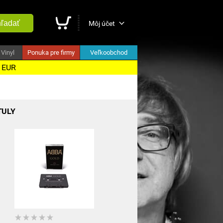
ľadať
Môj účet
Vinyl
Ponuka pre firmy
Veľkoobchod
5 EUR
TULY