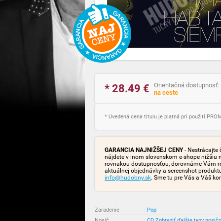
Orientačná dostupnosť:
* 28.49
€
na ceste
* Uvedená cena titulu je platná pri použití PR
GARANCIA NAJNIŽŠEJ CENY
- Nestrácajte 
nájdete v inom slovenskom e-shope nižšiu 
rovnakou dostupnosťou, dorovnáme Vám rozd
aktuálnej objednávky a screenshot produk
info@hudobny.sk
. Sme tu pre Vás a Váš ko
Zaradenie
:
Pop
Nosič
:
CD
Zobraziť ďalšie typy nosič