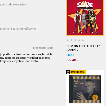
ue - praktický sedan
nformujte ostatným užívateľov
CUM ON FEEL THE HITZ
pred rokom a pol
(VINYL)
 platbu za tento album uz v najblizsich
Slade
bumy tento popularnej mexickej spevacky
85.48 €
 krajine a v inych kutoch sveta.