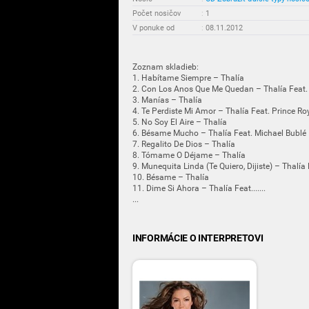
Počet nosičov
:
1
V ponuke od
:
08.11.2012
Zoznam skladieb:
1. Habítame Siempre – Thalía
2. Con Los Anos Que Me Quedan – Thalía Feat.
3. Manías – Thalía
4. Te Perdiste Mi Amor – Thalía Feat. Prince Ro
5. No Soy El Aire – Thalía
6. Bésame Mucho – Thalía Feat. Michael Bublé
7. Regalito De Dios – Thalía
8. Tómame O Déjame – Thalía
9. Munequita Linda (Te Quiero, Dijiste) – Thalía
10. Bésame – Thalía
11. Dime Si Ahora – Thalía Feat.......
...
INFORMÁCIE O INTERPRETOVI