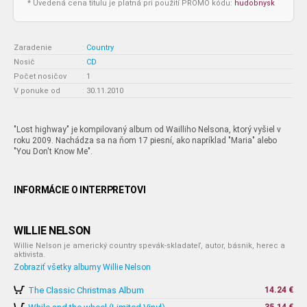
* Uvedená cena titulu je platná pri použití PROMO kódu:
hudobnysk
Zaradenie
:
Country
Nosič
:
CD
Počet nosičov
:
1
V ponuke od
:
30.11.2010
"Lost highway" je kompilovaný album od Wailliho Nelsona, ktorý vyšiel v
roku 2009. Nachádza sa na ňom 17 piesní, ako napríklad "Maria" alebo
"You Don't Know Me".
INFORMÁCIE O INTERPRETOVI
WILLIE NELSON
Willie Nelson je americký country spevák-skladateľ, autor, básnik, herec a
aktivista.
Zobraziť všetky albumy Willie Nelson
The Classic Christmas Album
14.24 €