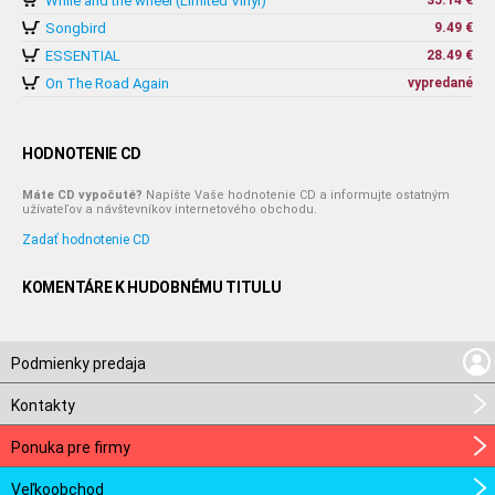
While and the wheel (Limited Vinyl)
35.14 €
Songbird
9.49 €
ESSENTIAL
28.49 €
On The Road Again
vypredané
HODNOTENIE CD
Máte CD vypočuté?
Napíšte Vaše hodnotenie CD a informujte ostatným
užívateľov a návštevníkov internetového obchodu.
Zadať hodnotenie CD
KOMENTÁRE K HUDOBNÉMU TITULU
Podmienky predaja
Kontakty
Ponuka pre firmy
Veľkoobchod