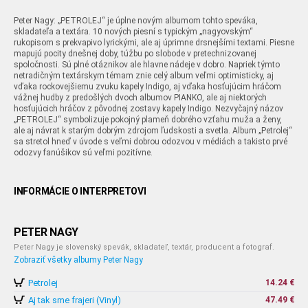
Peter Nagy: „PETROLEJ“ je úplne novým albumom tohto speváka,
skladateľa a textára. 10 nových piesní s typickým „nagyovským“
rukopisom s prekvapivo lyrickými, ale aj úprimne drsnejšími textami. Piesne
mapujú pocity dnešnej doby, túžbu po slobode v pretechnizovanej
spoločnosti. Sú plné otáznikov ale hlavne nádeje v dobro. Napriek týmto
netradičným textárskym témam znie celý album veľmi optimisticky, aj
vďaka rockovejšiemu zvuku kapely Indigo, aj vďaka hosťujúcim hráčom
vážnej hudby z predošlých dvoch albumov PIANKO, ale aj niektorých
hosťujúcich hráčov z pôvodnej zostavy kapely Indigo. Nezvyčajný názov
„PETROLEJ“ symbolizuje pokojný plameň dobrého vzťahu muža a ženy,
ale aj návrat k starým dobrým zdrojom ľudskosti a svetla. Album „Petrolej“
sa stretol hneď v úvode s veľmi dobrou odozvou v médiách a takisto prvé
odozvy fanúšikov sú veľmi pozitívne.
INFORMÁCIE O INTERPRETOVI
PETER NAGY
Peter Nagy je slovenský spevák, skladateľ, textár, producent a fotograf.
Zobraziť všetky albumy Peter Nagy
Petrolej
14.24 €
Aj tak sme frajeri (Vinyl)
47.49 €