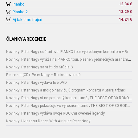
Pianko
12.34 €
Pianko 2
13.29 €
Aj tak sme frajeri
14.24 €
ČLÁNKY A RECENZIE
Novinky: Peter Nagy odštartoval PIANKO tour vypredaným koncertom v Bratislave a niekoľkonásobným standingovations!
Novinky: Peter Nagy vyráža na PIANKO tour, piesne v jedinečných aranžmánoch zahrá v 14-tich slovenských mestách!
Novinky: Peter Nagy sa vráti do Štúdia S
Recenzia (CD): Peter Nagy – Rockmi overené
Novinky: Peter Nagy vydáva live DVD
Novinky: Peter Nagy a Indigo nacvičujú program koncertu v Starej tržnici
Novinky: Peter Nagy si na posledný koncert turné „THE BEST OF 30 ROKOV“ do Starej tržnice v Bratislave pozval Joža Ráža a Petra Jandu!
Novinky: Peter Nagy pokračuje vo výročnom turné „THE BEST OF 30 ROKOV“ aj na jeseň!
Novinky: Peter Nagy vydáva svoje ROCKmi overené legendy
Novinky: Hviezdou Dance With Air bude Peter Nagy