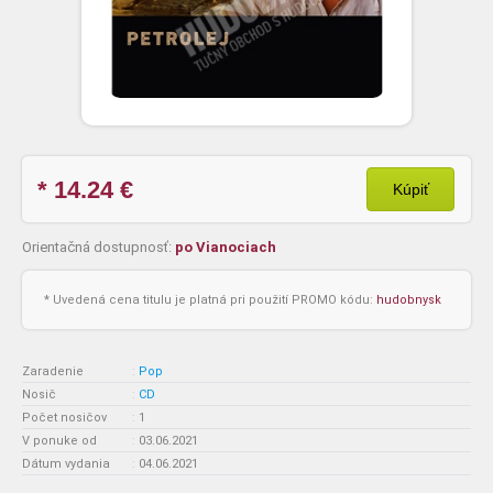
* 14.24
€
Kúpiť
Orientačná dostupnosť:
po Vianociach
* Uvedená cena titulu je platná pri použití PROMO kódu:
hudobnysk
Zaradenie
:
Pop
Nosič
:
CD
Počet nosičov
:
1
V ponuke od
:
03.06.2021
Dátum vydania
:
04.06.2021