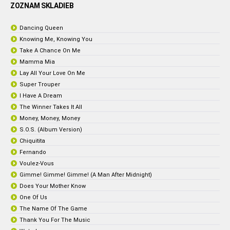
ZOZNAM SKLADIEB
Dancing Queen
Knowing Me, Knowing You
Take A Chance On Me
Mamma Mia
Lay All Your Love On Me
Super Trouper
I Have A Dream
The Winner Takes It All
Money, Money, Money
S.O.S. (Album Version)
Chiquitita
Fernando
Voulez-Vous
Gimme! Gimme! Gimme! (A Man After Midnight)
Does Your Mother Know
One Of Us
The Name Of The Game
Thank You For The Music