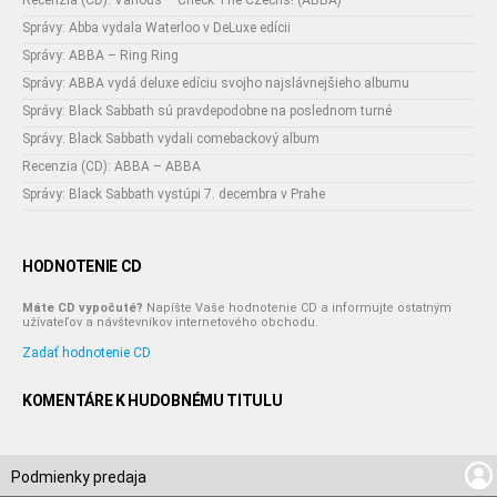
Recenzia (CD): Various – Check The Czechs! (ABBA)
Správy: Abba vydala Waterloo v DeLuxe edícii
Správy: ABBA – Ring Ring
Správy: ABBA vydá deluxe edíciu svojho najslávnejšieho albumu
Správy: Black Sabbath sú pravdepodobne na poslednom turné
Správy: Black Sabbath vydali comebackový album
Recenzia (CD): ABBA – ABBA
Správy: Black Sabbath vystúpi 7. decembra v Prahe
HODNOTENIE CD
Máte CD vypočuté?
Napíšte Vaše hodnotenie CD a informujte ostatným
užívateľov a návštevníkov internetového obchodu.
Zadať hodnotenie CD
KOMENTÁRE K HUDOBNÉMU TITULU
Podmienky predaja