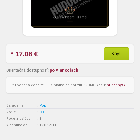
* 17.08
€
Kúpiť
Orientačná dostupnosť:
po Vianociach
* Uvedená cena titulu je platná pri použití PROMO kódu:
hudobnysk
Zaradenie
:
Pop
Nosič
:
CD
Počet nosičov
:
1
V ponuke od
:
19.07.2011