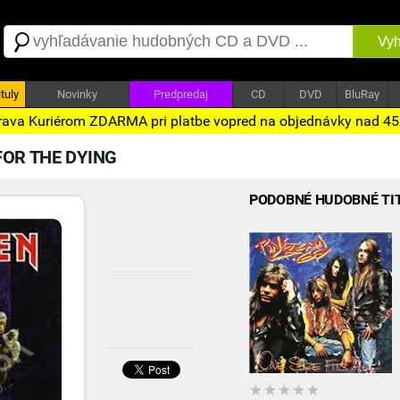
Vyh
tuly
Novinky
Predpredaj
CD
DVD
BluRay
ava Kuriérom ZDARMA pri platbe vopred na objednávky nad 4
FOR THE DYING
PODOBNÉ HUDOBNÉ TI