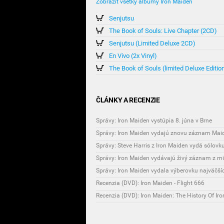
Zobraziť všetky albumy Iron Maiden
Senjutsu
The Book of Souls: Live Chapter (2CD)
Senjutsu (Limited Deluxe 2CD)
En Vivo (2x Vinyl)
The Book of Souls (limited Deluxe Editio
ČLÁNKY A RECENZIE
Správy: Iron Maiden vystúpia 8. júna v Brne
Správy: Iron Maiden vydajú znovu záznam Mai
Správy: Steve Harris z Iron Maiden vydá sólovk
Správy: Iron Maiden vydávajú živý záznam z m
Správy: Iron Maiden vydala výberovku najväčší
Recenzia (DVD): Iron Maiden - Flight 666
Recenzia (DVD): Iron Maiden: The History Of Ir