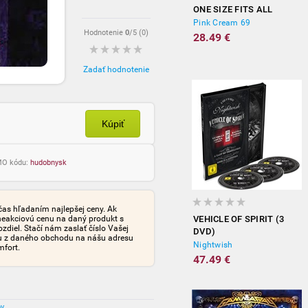
ONE SIZE FITS ALL
Pink Cream 69
Hodnotenie
0
/5 (
0
)
28.49 €
Zadať hodnotenie
Kúpiť
OMO kódu:
hudobnysk
čas hľadaním najlepšej ceny. Ak
neakciovú cenu na daný produkt s
VEHICLE OF SPIRIT (3
iel. Stačí nám zaslať číslo Vašej
DVD)
tu z daného obchodu na nášu adresu
Nightwish
mfort.
47.49 €
ov