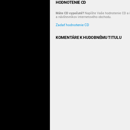
HODNOTENIE CD
Máte CD vypočuté?
Napíšte Vaše hodnotenie CD a i
a návštevníkov internetového obchodu.
Zadať hodnotenie CD
KOMENTÁRE K HUDOBNÉMU TITULU