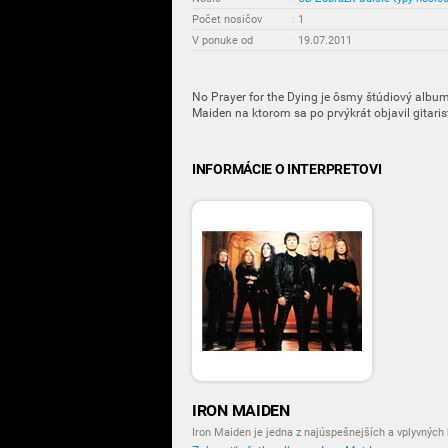
Počet nosičov
:
1
V ponuke od
:
19.07.2011
No Prayer for the Dying je ôsmy štúdiový album
Maiden na ktorom sa po prvýkrát objavil gitaris
INFORMÁCIE O INTERPRETOVI
IRON MAIDEN
Iron Maiden je jedna z najúspešnejších a vplyvných