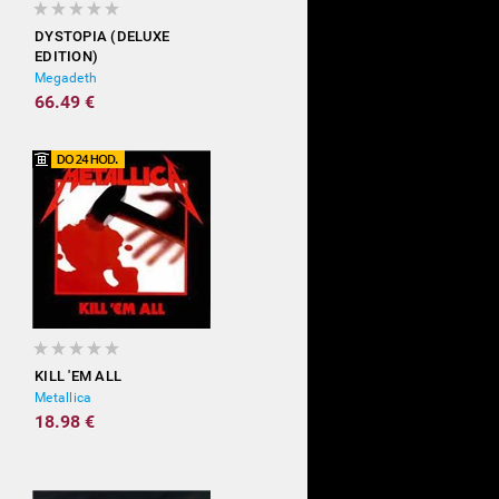
DYSTOPIA (DELUXE
EDITION)
Megadeth
66.49 €
KILL 'EM ALL
Metallica
18.98 €