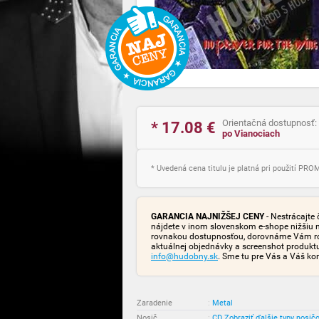
Orientačná dostupnosť:
* 17.08
€
po Vianociach
* Uvedená cena titulu je platná pri použití PR
GARANCIA NAJNIŽŠEJ CENY
- Nestrácajte 
nájdete v inom slovenskom e-shope nižšiu 
rovnakou dostupnosťou, dorovnáme Vám rozd
aktuálnej objednávky a screenshot produk
info@hudobny.sk
. Sme tu pre Vás a Váš ko
Zaradenie
:
Metal
Nosič
:
CD
Zobraziť ďalšie typy nosič