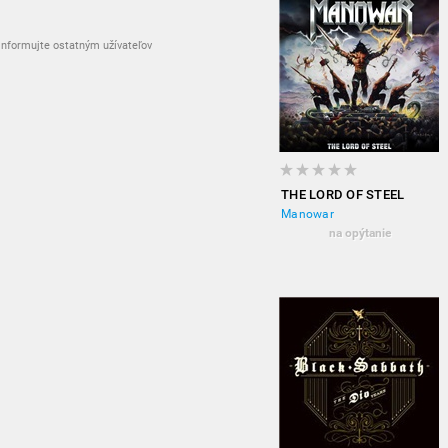
nformujte ostatným užívateľov
THE LORD OF STEEL
Manowar
na opýtanie