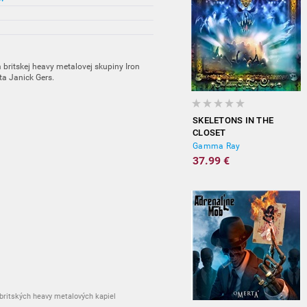
 britskej heavy metalovej skupiny Iron
ta Janick Gers.
SKELETONS IN THE
CLOSET
Gamma Ray
37.99 €
 britských heavy metalových kapiel