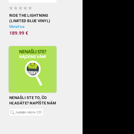
RIDE THE LIGHTNING
(LIMITED BLUE VINYL)
Metallica
189.99 €
NENAŠLI STE TO, ČO
HĽADÁTE? NAPÍŠTE NÁM