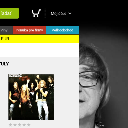
ľadať
Môj účet
Vinyl
Ponuka pre firmy
Veľkoobchod
5 EUR
TULY