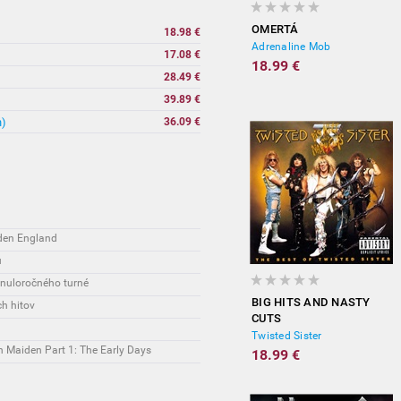
OMERTÁ
18.98 €
Adrenaline Mob
17.08 €
18.99 €
28.49 €
39.89 €
n)
36.09 €
den England
u
inuloročného turné
BIG HITS AND NASTY
ch hitov
CUTS
Twisted Sister
on Maiden Part 1: The Early Days
18.99 €