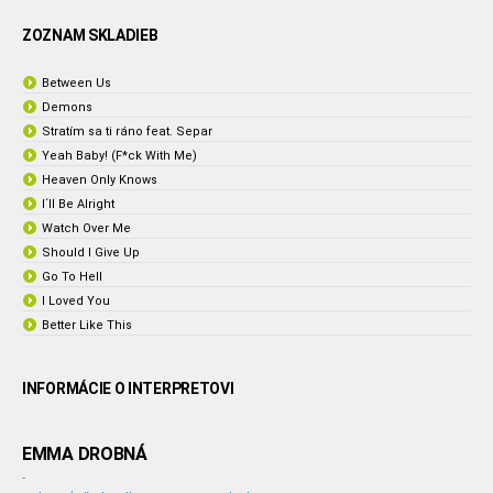
ZOZNAM SKLADIEB
Between Us
Demons
Stratím sa ti ráno feat. Separ
Yeah Baby! (F*ck With Me)
Heaven Only Knows
I´ll Be Alright
Watch Over Me
Should I Give Up
Go To Hell
I Loved You
Better Like This
INFORMÁCIE O INTERPRETOVI
EMMA DROBNÁ
-