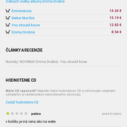
Zobraziť všetky albumy Emma Drobná
Emminencia
14.24 €
Better like this
15.19 €
You should know
12.82 €
Emma Drobná
8.54 €
ČLÁNKY A RECENZIE
Novinky: NOVINKA! Emma Drobná - You should know
HODNOTENIE CD
Máte CD vypočuté?
Napíšte Vaše hodnotenie CD a informujte ostatným
užívateľov a návštevníkov internetového obchodu.
Zadať hodnotenie CD
palino
pred 6 rokmi
v košíku je iná cena ako na webe