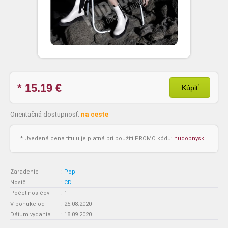
* 15.19
€
Kúpiť
Orientačná dostupnosť:
na ceste
* Uvedená cena titulu je platná pri použití PROMO kódu:
hudobnysk
Zaradenie
:
Pop
Nosič
:
CD
Počet nosičov
:
1
V ponuke od
:
25.08.2020
Dátum vydania
:
18.09.2020