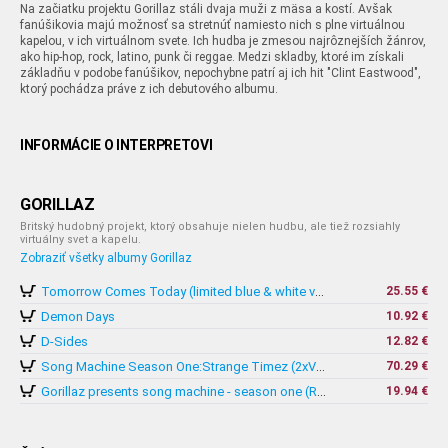
Na začiatku projektu Gorillaz stáli dvaja muži z mäsa a kostí. Avšak
fanúšikovia majú možnosť sa stretnúť namiesto nich s plne virtuálnou
kapelou, v ich virtuálnom svete. Ich hudba je zmesou najrôznejších žánrov,
ako hip-hop, rock, latino, punk či reggae. Medzi skladby, ktoré im získali
základňu v podobe fanúšikov, nepochybne patrí aj ich hit "Clint Eastwood",
ktorý pochádza práve z ich debutového albumu.
INFORMÁCIE O INTERPRETOVI
GORILLAZ
Britský hudobný projekt, ktorý obsahuje nielen hudbu, ale tiež rozsiahly
virtuálny svet a kapelu.
Zobraziť všetky albumy Gorillaz
25.55 €
Tomorrow Comes Today (limited blue & white vinyl)
Demon Days
10.92 €
D-Sides
12.82 €
70.29 €
Song Machine Season One:Strange Timez (2xVinyl+CD)
19.94 €
Gorillaz presents song machine - season one (Retailer Exclusive Vinyl)