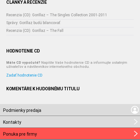
ČLÁNKY A RECENZIE
Recenzia (CD): Gorillaz – The Singles Collection 2001-2011
Správy: Gorillaz budú bilancovať
Recenzia (CD): Gorillaz – The Fall
HODNOTENIE CD
Máte CD vypočuté?
Napíšte Vaše hodnotenie CD a informujte ostatným
užívateľov a návštevníkov internetového obchodu.
Zadať hodnotenie CD
KOMENTÁRE K HUDOBNÉMU TITULU
Podmienky predaja
Kontakty
Ponuka pre firmy