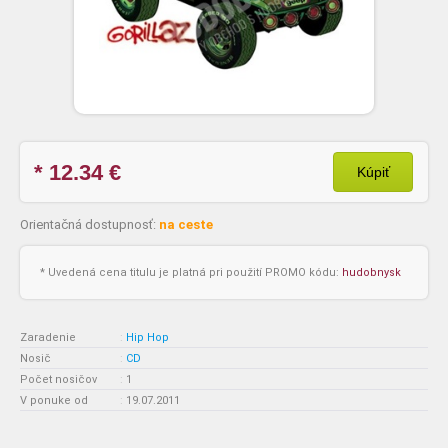
* 12.34
€
Kúpiť
Orientačná dostupnosť:
na ceste
* Uvedená cena titulu je platná pri použití PROMO kódu:
hudobnysk
Zaradenie
:
Hip Hop
Nosič
:
CD
Počet nosičov
:
1
V ponuke od
:
19.07.2011