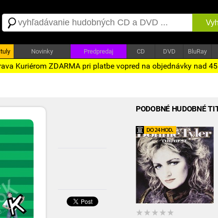
Vyh
tuly
Novinky
Predpredaj
CD
DVD
BluRay
ava Kuriérom ZDARMA pri platbe vopred na objednávky nad 4
PODOBNÉ HUDOBNÉ TI