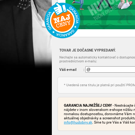
TOVAR JE DOČASNE VYPREDANÝ.
Nechajte sa automaticky kontaktovať o dostupnost
prostredníctvom e-mailu:
Váš e-mail
:
* Uvedená cena titulu je platná pri použití PR
GARANCIA NAJNIŽŠEJ CENY
- Nestrácajte 
nájdete v inom slovenskom e-shope nižšiu 
rovnakou dostupnosťou, dorovnáme Vám rozd
aktuálnej objednávky a screenshot produk
info@hudobny.sk
. Sme tu pre Vás a Váš ko