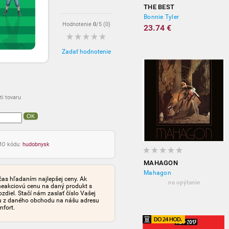
THE BEST
Bonnie Tyler
Hodnotenie
0
/5 (
0
)
23.74 €
Zadať hodnotenie
i tovaru
OK
OMO kódu:
hudobnysk
MAHAGON
Mahagon
čas hľadaním najlepšej ceny. Ak
na opýtanie
neakciovú cenu na daný produkt s
iel. Stačí nám zaslať číslo Vašej
tu z daného obchodu na nášu adresu
mfort.