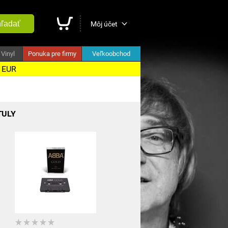
ľadať
Môj účet
Vinyl
Ponuka pre firmy
Veľkoobchod
5 EUR
TULY