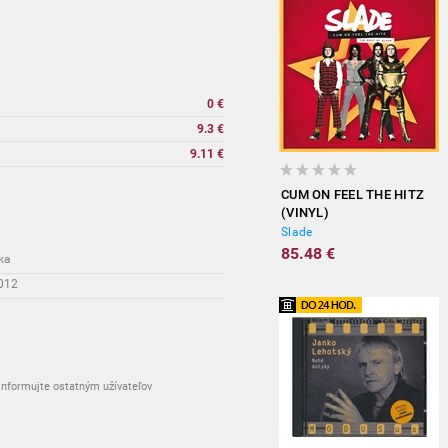
0 €
9.3 €
9.11 €
CUM ON FEEL THE HITZ
(VINYL)
Slade
85.48 €
ka
2012
nformujte ostatným užívateľov