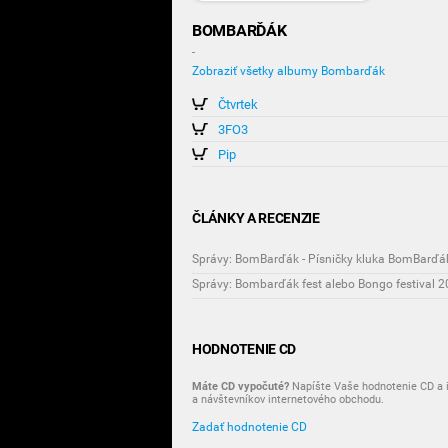
BOMBARĎÁK
-
Zobraziť všetky albumy Bombarďák
Čtvrtek
3FO3
Pip
ČLÁNKY A RECENZIE
Správy: BomBarďák - Písničky kluka BomBarďá
Správy: Bombarďák fest alebo Bongo festival 
HODNOTENIE CD
Máte CD vypočuté?
Napíšte Vaše hodnotenie CD a i
a návštevníkov internetového obchodu.
Zadať hodnotenie CD