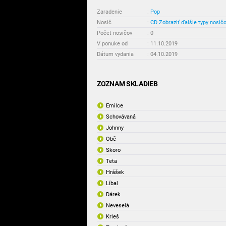
Zaradenie
:
Pop
Nosič
:
CD
Zobraziť ďalšie typy nosič
Počet nosičov
:
0
V ponuke od
:
11.10.2019
Dátum vydania
:
04.10.2019
ZOZNAM SKLADIEB
Emilce
Schovávaná
Johnny
Obě
Skoro
Teta
Hrášek
Líbal
Dárek
Neveselá
Krleš