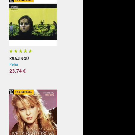
KRAJINOU
Peha
23.74 €