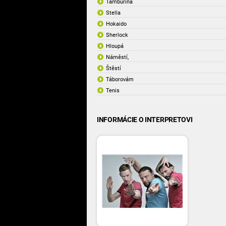
Tamburína
Stella
Hokaido
Sherlock
Hloupá
Náměstí,
Štěstí
Táborovám
Tenis
INFORMÁCIE O INTERPRETOVI