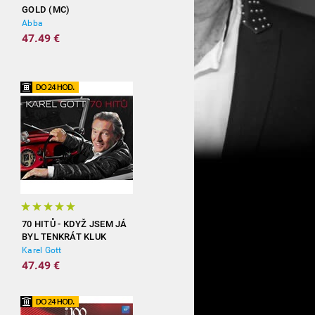
GOLD (MC)
Abba
47.49 €
70 HITŮ - KDYŽ JSEM JÁ
BYL TENKRÁT KLUK
(3CD)
Karel Gott
47.49 €