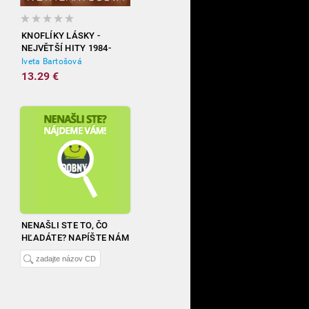
KNOFLÍKY LÁSKY -
NEJVĚTŠÍ HITY 1984-
2012
Iveta Bartošová
13.29 €
NENAŠLI STE TO, ČO
HĽADÁTE? NAPÍŠTE NÁM