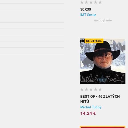
30X30
IMT Smile
na opýtanie
BEST OF - 46 ZLATÝCH
HITŮ
Michal Tučný
14.24 €