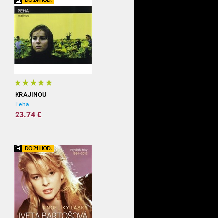
KRAJINOU
Peha
23.74 €