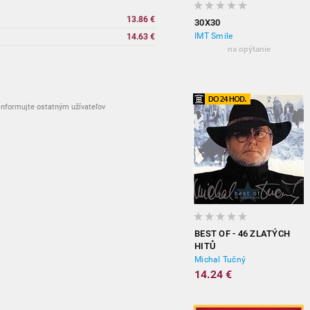
13.86 €
30X30
IMT Smile
14.63 €
na opýtanie
nformujte ostatným užívateľov
BEST OF - 46 ZLATÝCH
HITŮ
Michal Tučný
14.24 €