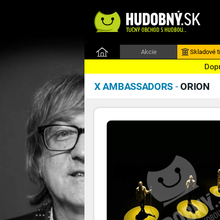
Akcie
Skladové ti
Dopr
X AMBASSADORS
-
ORION