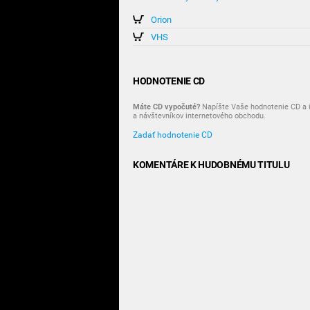
Orion
VHS
HODNOTENIE CD
Máte CD vypočuté?
Napíšte Vaše hodnotenie CD a i
a návštevníkov internetového obchodu.
Zadať hodnotenie CD
KOMENTÁRE K HUDOBNÉMU TITULU