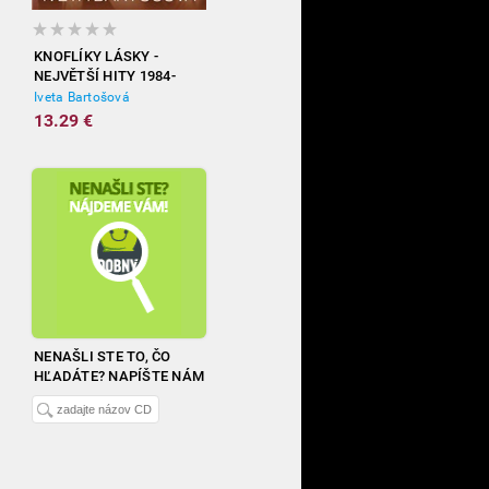
KNOFLÍKY LÁSKY -
NEJVĚTŠÍ HITY 1984-
2012
Iveta Bartošová
13.29 €
NENAŠLI STE TO, ČO
HĽADÁTE? NAPÍŠTE NÁM