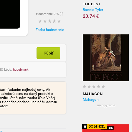
THE BEST
Bonnie Tyler
Hodnotenie
0
/5 (
0
)
23.74 €
Zadať hodnotenie
Kúpiť
OMO kódu:
hudobnysk
čas hľadaním najlepšej ceny. Ak
neakciovú cenu na daný produkt s
MAHAGON
iel. Stačí nám zaslať číslo Vašej
Mahagon
tu z daného obchodu na nášu adresu
na opýtanie
mfort.
ov