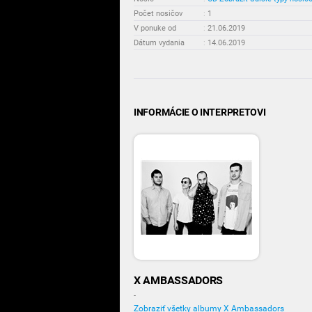
Počet nosičov
:
1
V ponuke od
:
21.06.2019
Dátum vydania
:
14.06.2019
INFORMÁCIE O INTERPRETOVI
X AMBASSADORS
-
Zobraziť všetky albumy X Ambassadors