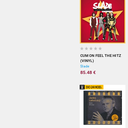
CUM ON FEEL THE HITZ
(VINYL)
Slade
85.48 €