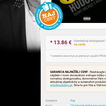
Orientačná dostupnosť:
* 13.86
€
na ceste
* Uvedená cena titulu je platná pri použití PR
GARANCIA NAJNIŽŠEJ CENY
- Nestrácajte 
nájdete v inom slovenskom e-shope nižšiu 
rovnakou dostupnosťou, dorovnáme Vám rozd
aktuálnej objednávky a screenshot produk
info@hudobny.sk
. Sme tu pre Vás a Váš ko
Zaradenie
:
Pop
Nosič
:
CD
Zobraziť ďalšie typy nosič