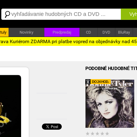
Vyh
tuly
Novinky
Predpredaj
CD
DVD
BluRay
ava Kuriérom ZDARMA pri platbe vopred na objednávky nad 4
PODOBNÉ HUDOBNÉ TI