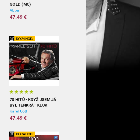
GOLD (MC)
Abba
47.49 €
70 HITŮ - KDYŽ JSEM JÁ
BYL TENKRÁT KLUK
(3CD)
Karel Gott
47.49 €