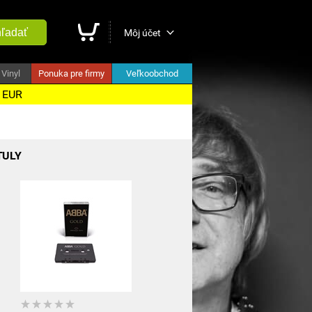
ľadať
Môj účet
Vinyl
Ponuka pre firmy
Veľkoobchod
5 EUR
TULY