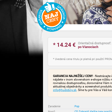
Orientačná dostupnosť:
* 14.24
€
po Vianociach
* Uvedená cena titulu je platná pri použití PR
GARANCIA NAJNIŽŠEJ CENY
- Nestrácajte 
nájdete v inom slovenskom e-shope nižšiu 
rovnakou dostupnosťou, dorovnáme Vám rozd
aktuálnej objednávky a screenshot produk
info@hudobny.sk
. Sme tu pre Vás a Váš ko
Zaradenie
:
Pop
Nosič
:
CD
Zobraziť ďalšie typy nosič