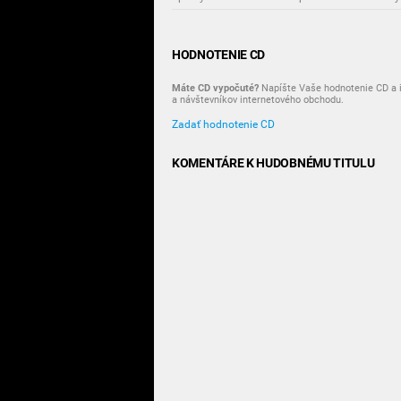
HODNOTENIE CD
Máte CD vypočuté?
Napíšte Vaše hodnotenie CD a i
a návštevníkov internetového obchodu.
Zadať hodnotenie CD
KOMENTÁRE K HUDOBNÉMU TITULU