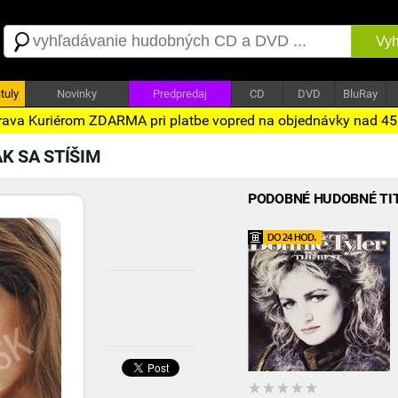
Vyh
tuly
Novinky
Predpredaj
CD
DVD
BluRay
ava Kuriérom ZDARMA pri platbe vopred na objednávky nad 4
AK SA STÍŠIM
PODOBNÉ HUDOBNÉ TI