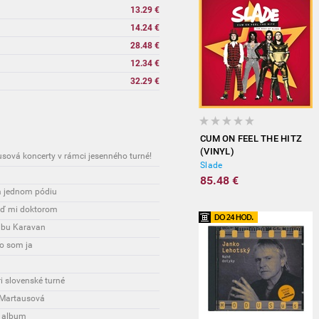
13.29 €
14.24 €
28.48 €
12.34 €
32.29 €
CUM ON FEEL THE HITZ
(VINYL)
sová koncerty v rámci jesenného turné!
Slade
85.48 €
a jednom pódiu
uď mi doktorom
adbu Karavan
to som ja
 slovenské turné
a Martausová
ý album