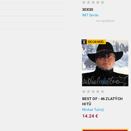
30X30
IMT Smile
na opýtanie
BEST OF - 46 ZLATÝCH
HITŮ
Michal Tučný
14.24 €