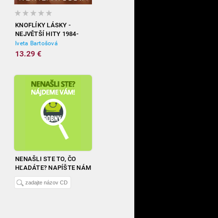
KNOFLÍKY LÁSKY -
NEJVĚTŠÍ HITY 1984-
2012
Iveta Bartošová
13.29 €
NENAŠLI STE TO, ČO
HĽADÁTE? NAPÍŠTE NÁM