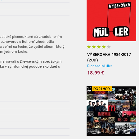
ustické piesne, ktoré sú zhudobnením
j rozhovorov s Bohom“ zhodnotila
 veľmi sa teším, že vyšiel album, ktorý
dom jednom kroku.
VÝBEROVKA 1984-2017
(2CD)
e nahrávali s Dievčenským speváckym
Richard Müller
ka v symfonickej podobe ako duet s
18.99 €