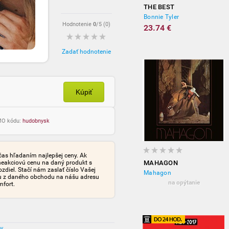
THE BEST
Bonnie Tyler
Hodnotenie
0
/5 (
0
)
23.74 €
Zadať hodnotenie
Kúpiť
OMO kódu:
hudobnysk
čas hľadaním najlepšej ceny. Ak
neakciovú cenu na daný produkt s
MAHAGON
iel. Stačí nám zaslať číslo Vašej
Mahagon
tu z daného obchodu na nášu adresu
na opýtanie
mfort.
ov