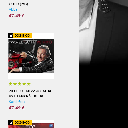
GOLD (MC)
Abba
47.49 €
70 HITŮ - KDYŽ JSEM JÁ
BYL TENKRÁT KLUK
(3CD)
Karel Gott
47.49 €