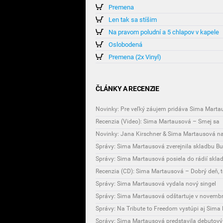
Premena
Len tak sa stíšim
Na pravom poludní a 5 chlapov v kapele
Oslobodená
Premena (2x Vinyl)
ČLÁNKY A RECENZIE
Novinky: Pre veľký záujem pridáva Sima Martau
Recenzia (Video): Sima Martausová – Smej sa
Novinky: Jana Kirschner & Sima Martausová n
Správy: Sima Martausová zverejnila skladbu B
Správy: Sima Martausová posiela do rádií skl
Recenzia (CD): Sima Martausová – Dobrý deň, 
Správy: Sima Martausová vydala nový singel
Správy: Sima Martausová odštartuje v novembri
Správy: Na Tribute to Freedom vystúpi aj Sim
Správy: Sima Martausová predstavila debutov