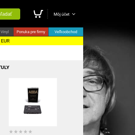
ľadať
Môj účet
Vinyl
Ponuka pre firmy
Veľkoobchod
5 EUR
TULY