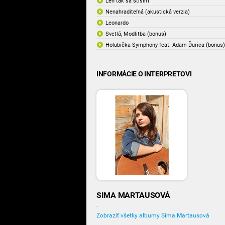
Len tak sa stíšim
Nenahraditeľná (akustická verzia)
Leonardo
Svetlá, Modlitba (bonus)
Holubička Symphony feat. Adam Ďurica (bonus)
INFORMÁCIE O INTERPRETOVI
SIMA MARTAUSOVÁ
-
Zobraziť všetky albumy Sima Martausová