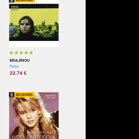
KRAJINOU
Peha
23.74 €