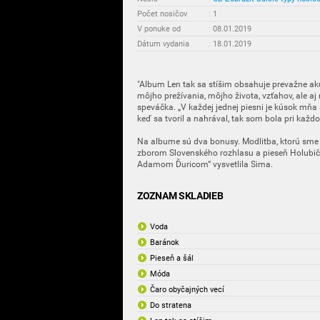
Počet nosičov
:
1
V ponuke od
:
08.01.2019
Dátum vydania
:
18.01.2019
"Album Len tak sa stíšim obsahuje prevažne ak
môjho prežívania, môjho života, vzťahov, ale a
speváčka. „V každej jednej piesni je kúsok mňa a
keď sa tvoril a nahrával, tak som bola pri kaž
Na albume sú dva bonusy. Modlitba, ktorú sm
zborom Slovenského rozhlasu a pieseň Holubič
Adamom Ďuricom“ vysvetlila Sima.
ZOZNAM SKLADIEB
Voda
Baránok
Pieseň a šál
Móda
Čaro obyčajných vecí
Do stratena