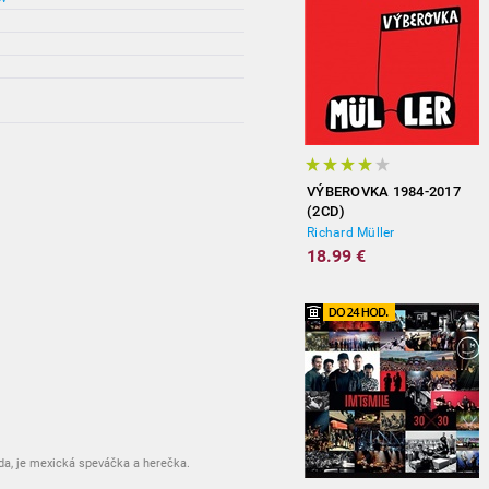
VÝBEROVKA 1984-2017
(2CD)
Richard Müller
18.99 €
da, je mexická speváčka a herečka.