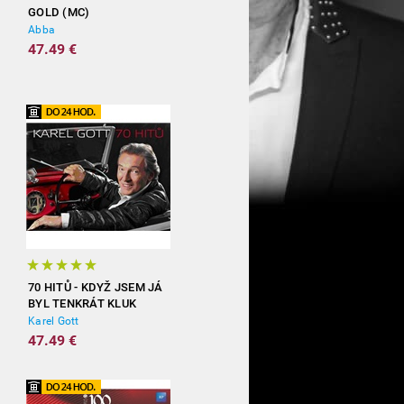
GOLD (MC)
Abba
47.49 €
70 HITŮ - KDYŽ JSEM JÁ
BYL TENKRÁT KLUK
(3CD)
Karel Gott
47.49 €