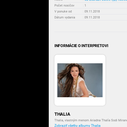
Počet nosičov
:
1
V ponuke od
:
09.11.2018
Dátum vydania
:
09.11.2018
INFORMÁCIE O INTERPRETOVI
THALIA
Thalia, vlastným menom Ariadna Thalía Sodi Miran
Zobraziť všetky albumy Thalia