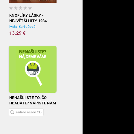
KNOFLÍKY LÁSKY -
NEJVĚTŠÍ HITY 1984-
2012
Iveta Bartošová
13.29 €
NENAŠLI STE TO, ČO
HĽADÁTE? NAPÍŠTE NÁM