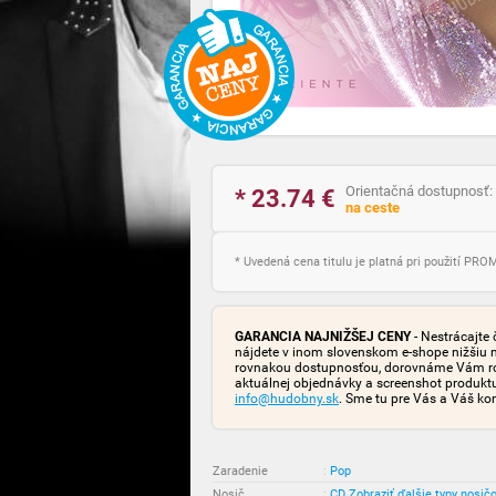
Orientačná dostupnosť:
* 23.74
€
na ceste
* Uvedená cena titulu je platná pri použití PR
GARANCIA NAJNIŽŠEJ CENY
- Nestrácajte 
nájdete v inom slovenskom e-shope nižšiu 
rovnakou dostupnosťou, dorovnáme Vám rozd
aktuálnej objednávky a screenshot produk
info@hudobny.sk
. Sme tu pre Vás a Váš ko
Zaradenie
:
Pop
Nosič
:
CD
Zobraziť ďalšie typy nosič