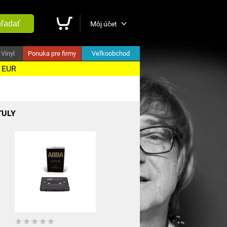
ľadať
Môj účet
Vinyl
Ponuka pre firmy
Veľkoobchod
5 EUR
TULY