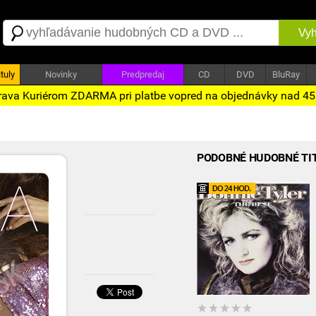
Vyh
tuly
Novinky
Predpredaj
CD
DVD
BluRay
ava Kuriérom ZDARMA pri platbe vopred na objednávky nad 4
PODOBNÉ HUDOBNÉ TI