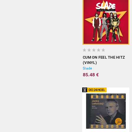
CUM ON FEEL THE HITZ
(VINYL)
Slade
85.48 €