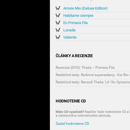
Amore Mio (Deluxe Edition)
Habítame siempre
En Primera Fila
Lunada
Valiente
ČLÁNKY A RECENZIE
Recenzia (DVD): Thalia – Primera Fila
Redakčné testy: Rodinné supersedany - Kia Rio 
Redakčné testy: Renault Thalia 1,4 16v Dynamiq
HODNOTENIE CD
Máte CD vypočuté?
Napíšte Vaše hodnotenie CD a i
a návštevníkov internetového obchodu.
Zadať hodnotenie CD