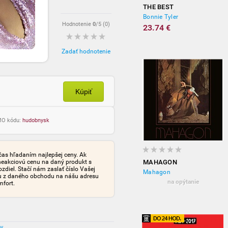
THE BEST
Bonnie Tyler
Hodnotenie
0
/5 (
0
)
23.74 €
Zadať hodnotenie
Kúpiť
OMO kódu:
hudobnysk
čas hľadaním najlepšej ceny. Ak
neakciovú cenu na daný produkt s
MAHAGON
iel. Stačí nám zaslať číslo Vašej
Mahagon
tu z daného obchodu na nášu adresu
na opýtanie
mfort.
ov