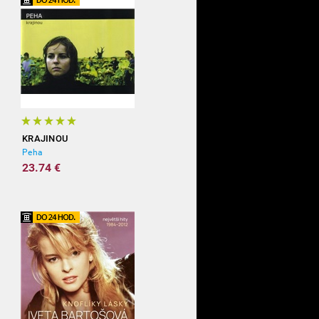
KRAJINOU
Peha
23.74 €