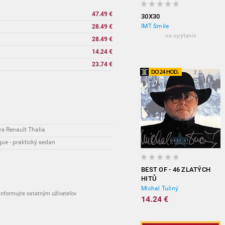
47.49 €
30X30
IMT Smile
28.49 €
na opýtanie
28.49 €
14.24 €
23.74 €
vs Renault Thalia
ue - praktický sedan
BEST OF - 46 ZLATÝCH
HITŮ
Michal Tučný
nformujte ostatným užívateľov
14.24 €