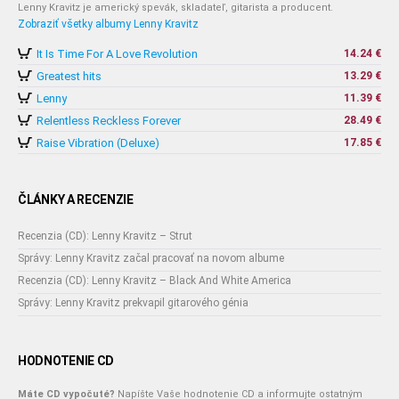
Lenny Kravitz je americký spevák, skladateľ, gitarista a producent.
Zobraziť všetky albumy Lenny Kravitz
It Is Time For A Love Revolution
14.24 €
Greatest hits
13.29 €
Lenny
11.39 €
Relentless Reckless Forever
28.49 €
Raise Vibration (Deluxe)
17.85 €
ČLÁNKY A RECENZIE
Recenzia (CD): Lenny Kravitz – Strut
Správy: Lenny Kravitz začal pracovať na novom albume
Recenzia (CD): Lenny Kravitz – Black And White America
Správy: Lenny Kravitz prekvapil gitarového génia
HODNOTENIE CD
Máte CD vypočuté?
Napíšte Vaše hodnotenie CD a informujte ostatným