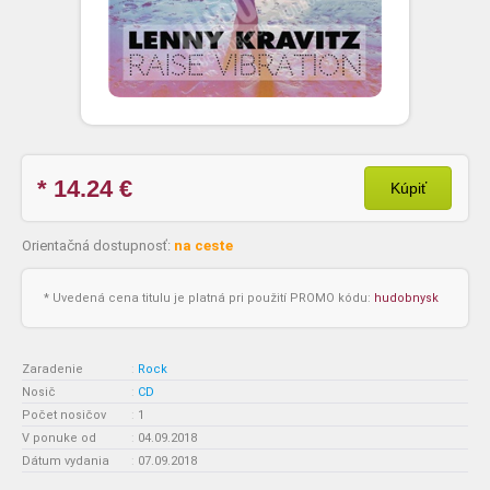
* 14.24
€
Kúpiť
Orientačná dostupnosť:
na ceste
* Uvedená cena titulu je platná pri použití PROMO kódu:
hudobnysk
Zaradenie
:
Rock
Nosič
:
CD
Počet nosičov
:
1
V ponuke od
:
04.09.2018
Dátum vydania
:
07.09.2018