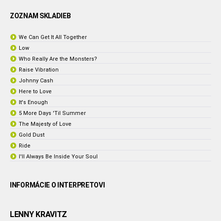
ZOZNAM SKLADIEB
We Can Get It All Together
Low
Who Really Are the Monsters?
Raise Vibration
Johnny Cash
Here to Love
It's Enough
5 More Days 'Til Summer
The Majesty of Love
Gold Dust
Ride
I'll Always Be Inside Your Soul
INFORMÁCIE O INTERPRETOVI
LENNY KRAVITZ