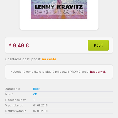
* 9.49
€
Kúpiť
Orientačná dostupnosť:
na ceste
* Uvedená cena titulu je platná pri použití PROMO kódu:
hudobnysk
Zaradenie
:
Rock
Nosič
:
CD
Počet nosičov
:
1
V ponuke od
:
04.09.2018
Dátum vydania
:
07.09.2018