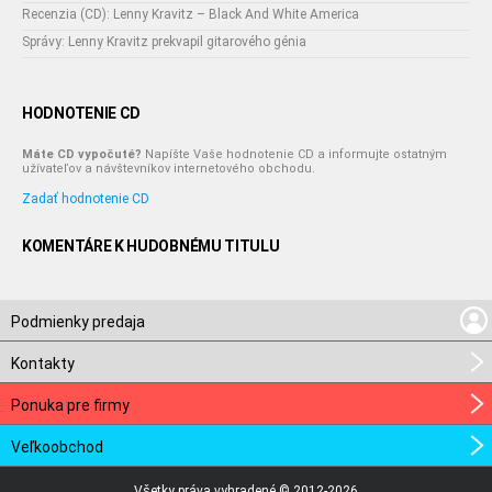
Recenzia (CD): Lenny Kravitz – Black And White America
Správy: Lenny Kravitz prekvapil gitarového génia
HODNOTENIE CD
Máte CD vypočuté?
Napíšte Vaše hodnotenie CD a informujte ostatným
užívateľov a návštevníkov internetového obchodu.
Zadať hodnotenie CD
KOMENTÁRE K HUDOBNÉMU TITULU
Podmienky predaja
Kontakty
Ponuka pre firmy
Veľkoobchod
Všetky práva vyhradené © 2012-2026