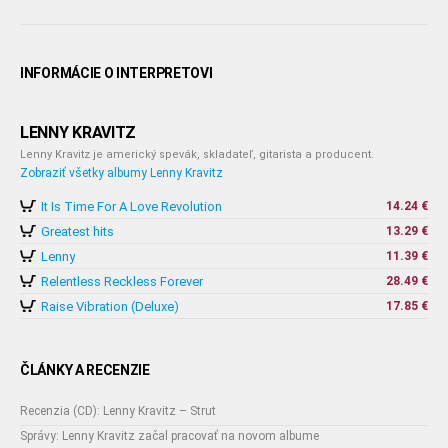
INFORMÁCIE O INTERPRETOVI
LENNY KRAVITZ
Lenny Kravitz je americký spevák, skladateľ, gitarista a producent.
Zobraziť všetky albumy Lenny Kravitz
It Is Time For A Love Revolution
14.24 €
Greatest hits
13.29 €
Lenny
11.39 €
Relentless Reckless Forever
28.49 €
Raise Vibration (Deluxe)
17.85 €
ČLÁNKY A RECENZIE
Recenzia (CD): Lenny Kravitz – Strut
Správy: Lenny Kravitz začal pracovať na novom albume