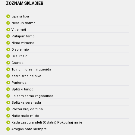
ZOZNAM SKLADIEB
Lipa si lipa
Nessun dorma
Vitre mój
Putujem tamo
Nima vrimena
O sole mio
Di si rasla
Granda
Tu non llores mi querida
Kad ti srce ne piva
Partenca
Splitski tango
Ja sam samo vagabundo
Splitska serenada
Prozor kraj dardina
Naše malo misto
Kada zaspu andeli (Ostatni) Pokochaj mnie
Amigos para siempre