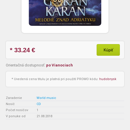
* 33.24
€
Kúpiť
Orientačná dostupnosť:
po Vianociach
* Uvedená cena titulu je platná pri použití PROMO kódu:
hudobnysk
Zaradenie
:
World music
Nosič
:
CD
Počet nosičov
:
1
V ponuke od
:
21.08.2018