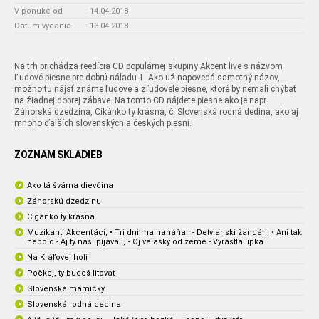
V ponuke od
:
14.04.2018
Dátum vydania
:
13.04.2018
Na trh prichádza reedícia CD populárnej skupiny Akcent live s názvom
Ľudové piesne pre dobrú náladu 1. Ako už napovedá samotný názov,
možno tu nájsť známe ľudové a zľudovelé piesne, ktoré by nemali chýbať
na žiadnej dobrej zábave. Na tomto CD nájdete piesne ako je napr.
Záhorská dzedzina, Cikánko ty krásna, či Slovenská rodná dedina, ako aj
mnoho ďalších slovenských a českých piesní.
ZOZNAM SKLADIEB
Ako tá švárna dievčina
Záhorskú dzedzinu
Cigánko ty krásna
Muzikanti Akcenťáci, • Tri dni ma naháňali - Detvianski žandári, • Ani tak
nebolo - Aj ty naši píjavali, • Oj valašky od zeme - Vyrástla lipka
Na Kráľovej holi
Počkej, ty budeš litovat
Slovenské mamičky
Slovenská rodná dedina