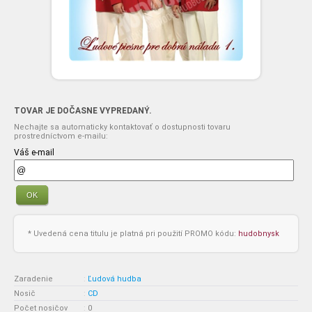
TOVAR JE DOČASNE VYPREDANÝ.
Nechajte sa automaticky kontaktovať o dostupnosti tovaru
prostredníctvom e-mailu:
Váš e-mail
OK
* Uvedená cena titulu je platná pri použití PROMO kódu:
hudobnysk
Zaradenie
:
Ľudová hudba
Nosič
:
CD
Počet nosičov
:
0