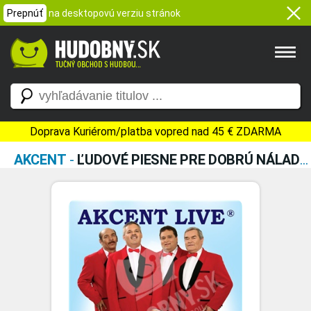
Prepnúť
na desktopovú verziu stránok
Doprava Kuriérom/platba vopred nad 45 € ZDARMA
AKCENT
-
ĽUDOVÉ PIESNE PRE DOBRÚ NÁLADU 1