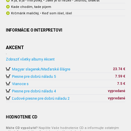
A já, a já - mix polky, • Jaké je to hezké - Jednou, dvakrát
Kade chodím, tade pijem
Krčmárik maličký, • Keď som išiel, išiel
INFORMÁCIE O INTERPRETOVI
AKCENT
-
Zobraziť všetky albumy Akcent
Magyar slagerek/Maďarské šlágre
23.74 €
Piesne pre dobrú náladu 5
7.59 €
Vianoce s
7.5 €
Piesne pre dobrú náladu 4
vypredané
Ľudové piesne pre dobrú náladu 2
vypredané
HODNOTENIE CD
Máte CD vypočuté?
Napíšte Vaše hodnotenie CD a informujte ostatným