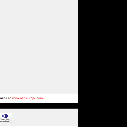
rmácií na
www.wsd-europe.com
.