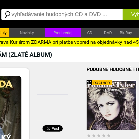
Vyh
tuly
Novinky
Predpredaj
CD
DVD
BluRay
ava Kuriérom ZDARMA pri platbe vopred na objednávky nad 4
ÁM (ZLATÉ ALBUM)
PODOBNÉ HUDOBNÉ TI