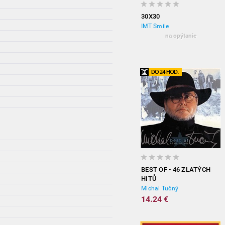
30X30
IMT Smile
na opýtanie
BEST OF - 46 ZLATÝCH
HITŮ
Michal Tučný
14.24 €