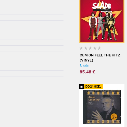
CUM ON FEEL THE HITZ
(VINYL)
Slade
85.48 €