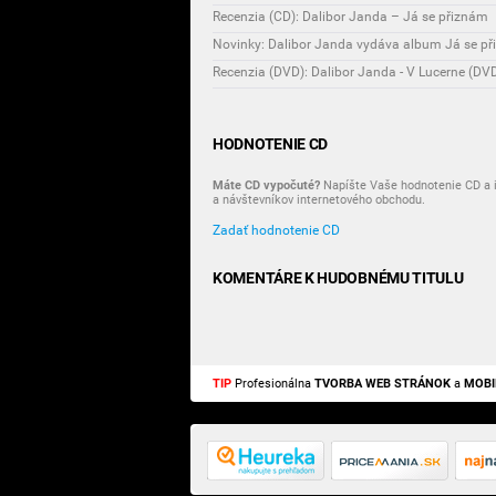
Recenzia (CD): Dalibor Janda – Já se přiznám
Novinky: Dalibor Janda vydáva album Já se p
Recenzia (DVD): Dalibor Janda - V Lucerne (DV
HODNOTENIE CD
Máte CD vypočuté?
Napíšte Vaše hodnotenie CD a i
a návštevníkov internetového obchodu.
Zadať hodnotenie CD
KOMENTÁRE K HUDOBNÉMU TITULU
TIP
Profesionálna
TVORBA WEB STRÁNOK
a
MOBI