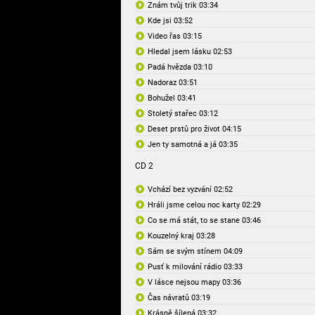
Znám tvůj trik 03:34
Kde jsi 03:52
Video řas 03:15
Hledal jsem lásku 02:53
Padá hvězda 03:10
Nadoraz 03:51
Bohužel 03:41
Stoletý stařec 03:12
Deset prstů pro život 04:15
Jen ty samotná a já 03:35
CD 2
Vchází bez vyzvání 02:52
Hráli jsme celou noc karty 02:29
Co se má stát, to se stane 03:46
Kouzelný kraj 03:28
Sám se svým stínem 04:09
Pusť k milování rádio 03:33
V lásce nejsou mapy 03:36
Čas návratů 03:19
Krásně šílená 03:32