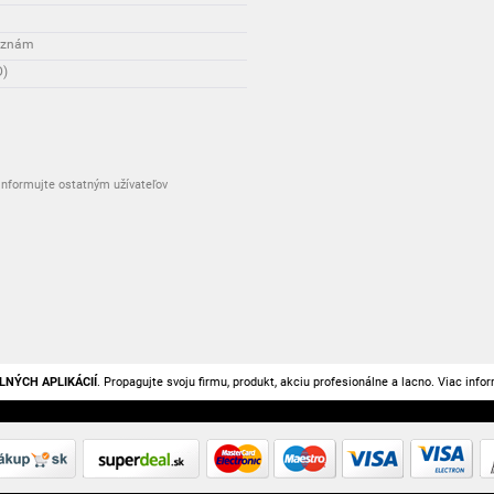
řiznám
D)
nformujte ostatným užívateľov
LNÝCH APLIKÁCIÍ
. Propagujte svoju firmu, produkt, akciu profesionálne a lacno. Viac info