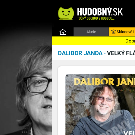
Akcie
Skladové ti
Dopr
DALIBOR JANDA
-
VELKÝ FL