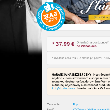
Orientačná dostupnosť:
* 37.99
€
po Vianociach
* Uvedená cena titulu je platná pri použití PR
GARANCIA NAJNIŽŠEJ CENY
- Nestrácajte 
nájdete v inom slovenskom e-shope nižšiu 
rovnakou dostupnosťou, dorovnáme Vám rozd
aktuálnej objednávky a screenshot produk
info@hudobny.sk
. Sme tu pre Vás a Váš ko
Zaradenie
:
Pop
Nosič
:
CD
Zobraziť ďalšie typy nosič