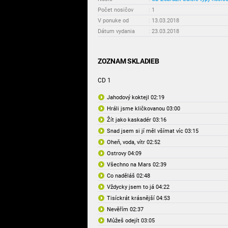
Počet nosičov
:
1
V ponuke od
:
13.03.2018
Dátum vydania
:
23.03.2018
ZOZNAM SKLADIEB
CD 1
Jahodový koktejl 02:19
Hráli jsme kličkovanou 03:00
Žít jako kaskadér 03:16
Snad jsem si jí měl všímat víc 03:15
Oheň, voda, vítr 02:52
Ostrovy 04:09
Všechno na Mars 02:39
Co naděláš 02:48
Vždycky jsem to já 04:22
Tisíckrát krásnější 04:53
Nevěřím 02:37
Můžeš odejít 03:05