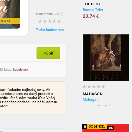
THE BEST
Bonnie Tyler
Hodnotenie
0
/5 (
0
)
23.74 €
Zadať hodnotenie
Kúpiť
OMO kódu:
hudobnysk
čas hľadaním najlepšej ceny. Ak
neakciovú cenu na daný produkt s
MAHAGON
iel. Stačí nám zaslať číslo Vašej
Mahagon
tu z daného obchodu na nášu adresu
na opýtanie
mfort.
ov