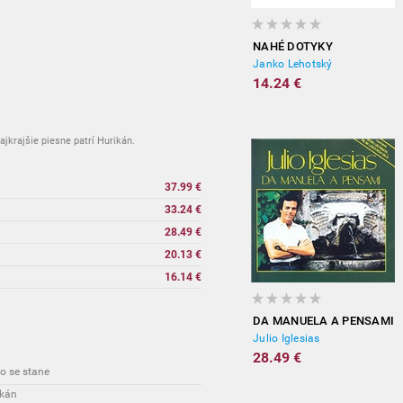
NAHÉ DOTYKY
Janko Lehotský
14.24 €
jkrajšie piesne patrí Hurikán.
37.99 €
33.24 €
28.49 €
20.13 €
16.14 €
DA MANUELA A PENSAMI
Julio Iglesias
28.49 €
to se stane
ikán