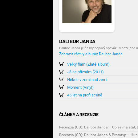
DALIBOR JANDA
Dalibor Janda je český popový spevák. Medzi jeho na
Zobraziť všetky albumy Dalibor Janda
Velký flám (Zlaté album)
Já se přiznám (2011)
Někde v zemi nad zemí
Moment (Vinyl)
45 let na profi scéně
ČLÁNKY A RECENZIE
Recenzia (CD): Dalibor Janda – Co se má stát, 
Recenzia (CD): Dalibor Janda & Prototyp – Hur