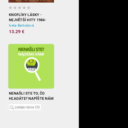
KNOFLÍKY LÁSKY -
NEJVĚTŠÍ HITY 1984-
2012
Iveta Bartošová
13.29 €
NENAŠLI STE TO, ČO
HĽADÁTE? NAPÍŠTE NÁM