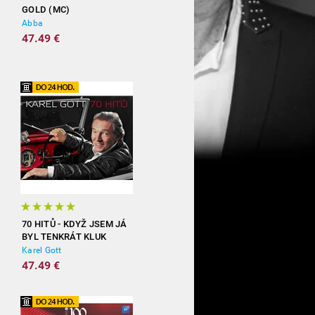
GOLD (MC)
Abba
47.49 €
70 HITŮ - KDYŽ JSEM JÁ
BYL TENKRÁT KLUK
(3CD)
Karel Gott
47.49 €