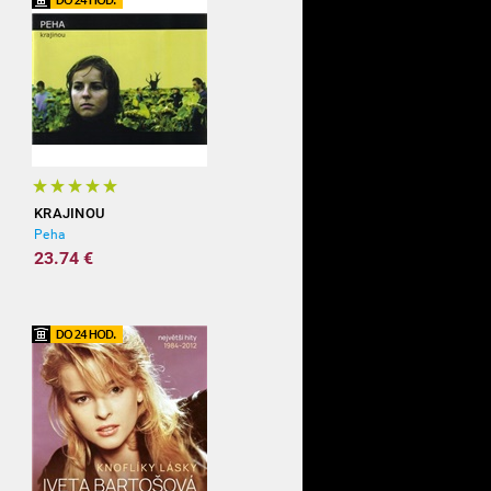
KRAJINOU
Peha
23.74 €