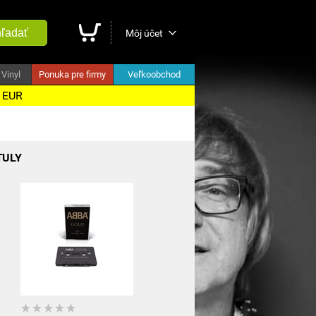
ľadať
Môj účet
Vinyl
Ponuka pre firmy
Veľkoobchod
5 EUR
TULY