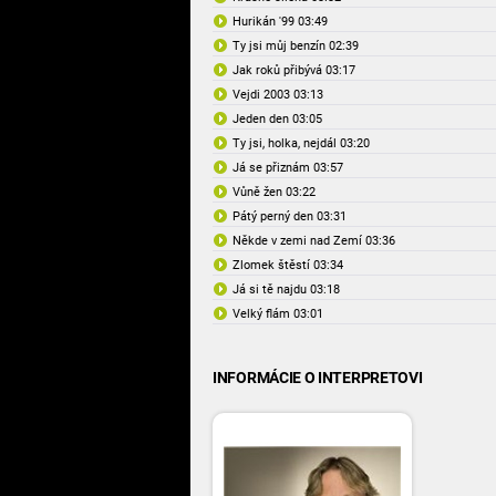
Hurikán '99 03:49
Ty jsi můj benzín 02:39
Jak roků přibývá 03:17
Vejdi 2003 03:13
Jeden den 03:05
Ty jsi, holka, nejdál 03:20
Já se přiznám 03:57
Vůně žen 03:22
Pátý perný den 03:31
Někde v zemi nad Zemí 03:36
Zlomek štěstí 03:34
Já si tě najdu 03:18
Velký flám 03:01
INFORMÁCIE O INTERPRETOVI