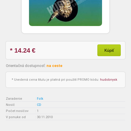
* 14.24
€
Kúpiť
Orientačná dostupnosť:
na ceste
* Uvedená cena titulu je platná pri použití PROMO kódu:
hudobnysk
Zaradenie
:
Folk
Nosič
:
CD
Počet nosičov
:
1
V ponuke od
:
30.11.2010