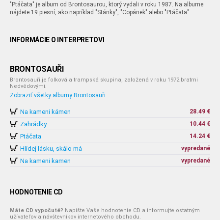
"Ptáčata" je album od Brontosaurou, ktorý vydali v roku 1987. Na albume
nájdete 19 piesní, ako napríklad "Stánky", "Copánek" alebo "Ptáčata".
INFORMÁCIE O INTERPRETOVI
BRONTOSAUŘI
Brontosauři je folková a trampská skupina, založená v roku 1972 bratmi
Nedvědovými.
Zobraziť všetky albumy Brontosauři
Na kameni kámen
28.49 €
Zahrádky
10.44 €
Ptáčata
14.24 €
Hlídej lásku, skálo má
vypredané
Na kameni kamen
vypredané
HODNOTENIE CD
Máte CD vypočuté?
Napíšte Vaše hodnotenie CD a informujte ostatným
užívateľov a návštevníkov internetového obchodu.