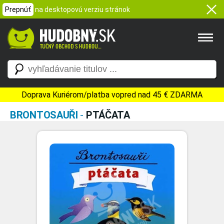
Prepnúť
na desktopovú verziu stránok
Doprava Kuriérom/platba vopred nad 45 € ZDARMA
BRONTOSAUŘI
-
PTÁČATA