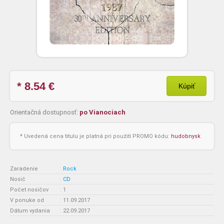
* 8.54
€
Kúpiť
Orientačná dostupnosť:
po Vianociach
* Uvedená cena titulu je platná pri použití PROMO kódu:
hudobnysk
Zaradenie
:
Rock
Nosič
:
CD
Počet nosičov
:
1
V ponuke od
:
11.09.2017
Dátum vydania
:
22.09.2017