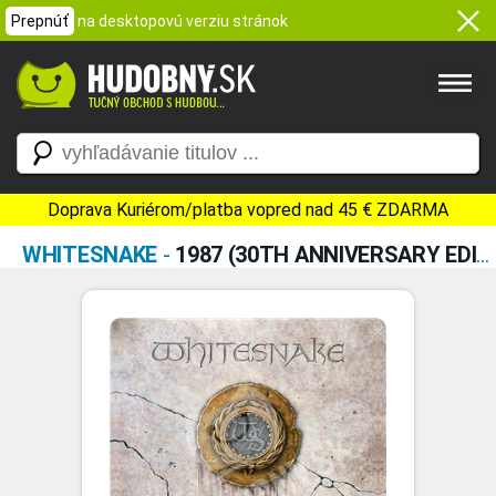
Prepnúť
na desktopovú verziu stránok
Doprava Kuriérom/platba vopred nad 45 € ZDARMA
WHITESNAKE
-
1987 (30TH ANNIVERSARY EDITION)