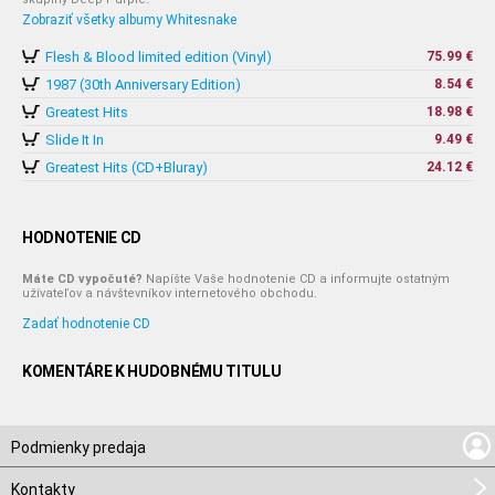
Zobraziť všetky albumy Whitesnake
Flesh & Blood limited edition (Vinyl)
75.99 €
1987 (30th Anniversary Edition)
8.54 €
Greatest Hits
18.98 €
Slide It In
9.49 €
Greatest Hits (CD+Bluray)
24.12 €
HODNOTENIE CD
Máte CD vypočuté?
Napíšte Vaše hodnotenie CD a informujte ostatným
užívateľov a návštevníkov internetového obchodu.
Zadať hodnotenie CD
KOMENTÁRE K HUDOBNÉMU TITULU
Podmienky predaja
Kontakty