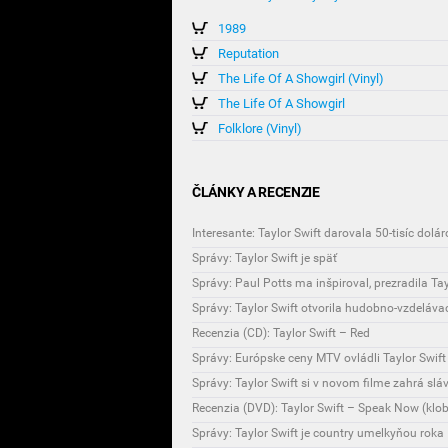
1989
Reputation
The Life Of A Showgirl (Vinyl)
The Life Of A Showgirl
Folklore (Vinyl)
ČLÁNKY A RECENZIE
Interesante: Taylor Swift darovala 50-tisíc dolá
Správy: Taylor Swift je späť
Správy: Paul Potts ma inšpiroval, prezradila Tay
Správy: Taylor Swift otvorila hudobno-vzdeláva
Recenzia (CD): Taylor Swift – Red
Správy: Európske ceny MTV ovládli Taylor Swift 
Správy: Taylor Swift si v novom filme zahrá slá
Recenzia (DVD): Taylor Swift – Speak Now (klob
Správy: Taylor Swift je country umelkyňou roka