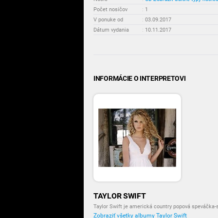
Počet nosičov
:
1
V ponuke od
:
03.09.2017
Dátum vydania
:
10.11.2017
INFORMÁCIE O INTERPRETOVI
TAYLOR SWIFT
Taylor Swift je americká country popová speváčka-
Zobraziť všetky albumy Taylor Swift