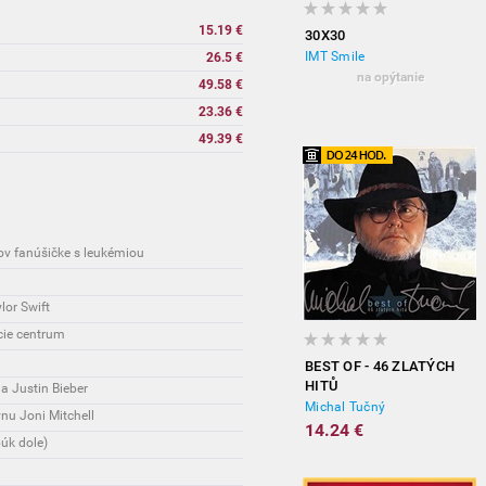
15.19 €
30X30
IMT Smile
26.5 €
na opýtanie
49.58 €
23.36 €
49.39 €
rov fanúšičke s leukémiou
lor Swift
cie centrum
BEST OF - 46 ZLATÝCH
HITŮ
a Justin Bieber
Michal Tučný
vnu Joni Mitchell
14.24 €
úk dole)