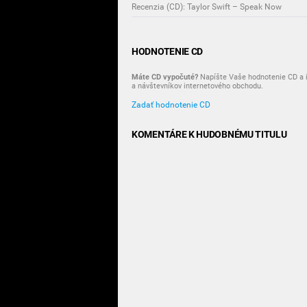
Recenzia (CD): Taylor Swift – Speak Now
HODNOTENIE CD
Máte CD vypočuté?
Napíšte Vaše hodnotenie CD a i
a návštevníkov internetového obchodu.
Zadať hodnotenie CD
KOMENTÁRE K HUDOBNÉMU TITULU