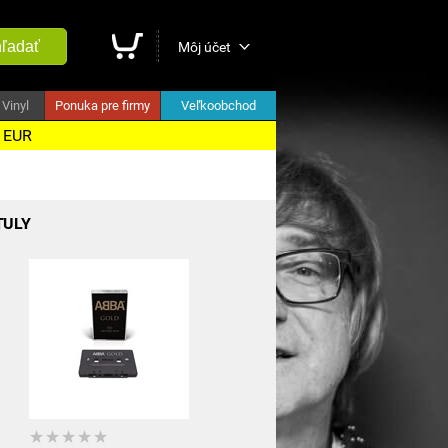
ľadať
Môj účet
Vinyl
Ponuka pre firmy
Veľkoobchod
5 EUR
TULY