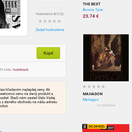
THE BEST
Bonnie Tyler
Hodnotenie
0
/5 (
0
)
23.74 €
Zadať hodnotenie
Kúpiť
OMO kódu:
hudobnysk
čas hľadaním najlepšej ceny. Ak
neakciovú cenu na daný produkt s
MAHAGON
iel. Stačí nám zaslať číslo Vašej
Mahagon
tu z daného obchodu na nášu adresu
na opýtanie
mfort.
ov