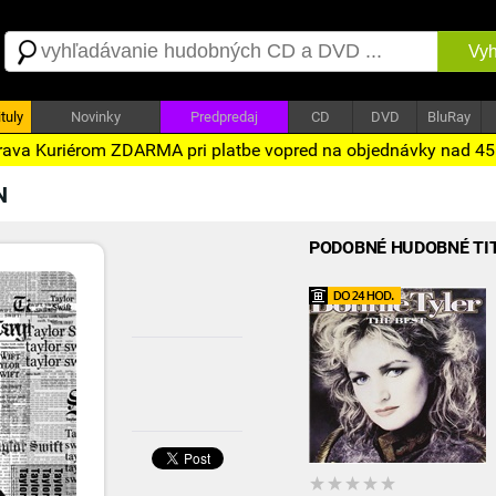
Vyh
tuly
Novinky
Predpredaj
CD
DVD
BluRay
ava Kuriérom ZDARMA pri platbe vopred na objednávky nad 4
N
PODOBNÉ HUDOBNÉ TI