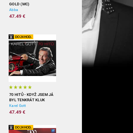
GOLD (MC)
Abba
47.49 €
70 HITŮ - KDYŽ JSEM JÁ
BYL TENKRÁT KLUK
(3CD)
Karel Gott
47.49 €