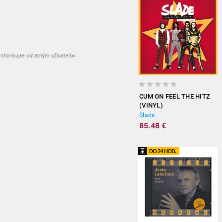
nformujte ostatným užívateľov
CUM ON FEEL THE HITZ
(VINYL)
Slade
85.48 €