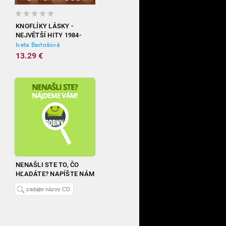
KNOFLÍKY LÁSKY -
NEJVĚTŠÍ HITY 1984-
2012
Iveta Bartošová
13.29 €
NENAŠLI STE TO, ČO
HĽADÁTE? NAPÍŠTE NÁM