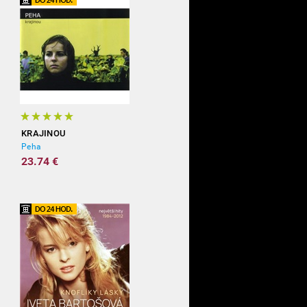
KRAJINOU
Peha
23.74 €