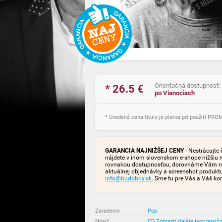
Orientačná dostupnosť:
* 26.5
€
po Vianociach
* Uvedená cena titulu je platná pri použití PR
GARANCIA NAJNIŽŠEJ CENY
- Nestrácajte 
nájdete v inom slovenskom e-shope nižšiu 
rovnakou dostupnosťou, dorovnáme Vám rozd
aktuálnej objednávky a screenshot produk
info@hudobny.sk
. Sme tu pre Vás a Váš ko
Zaradenie
:
Pop
Nosič
:
CD
Zobraziť ďalšie typy nosič