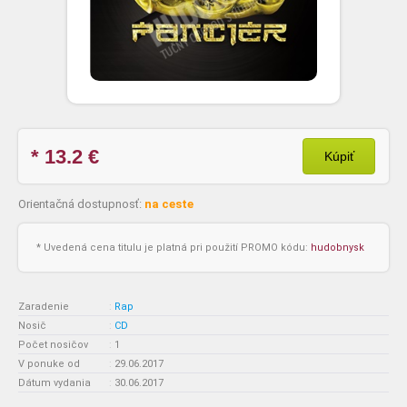
* 13.2
€
Kúpiť
Orientačná dostupnosť:
na ceste
* Uvedená cena titulu je platná pri použití PROMO kódu:
hudobnysk
Zaradenie
:
Rap
Nosič
:
CD
Počet nosičov
:
1
V ponuke od
:
29.06.2017
Dátum vydania
:
30.06.2017