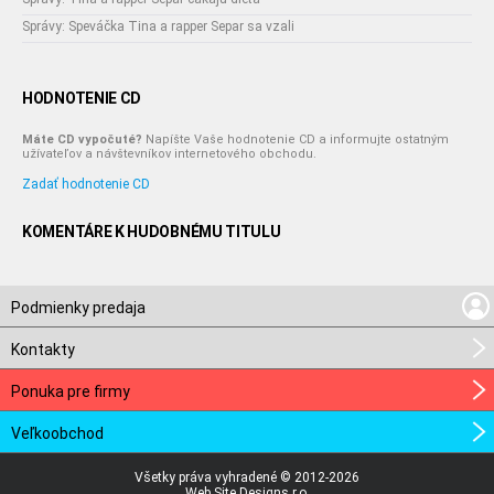
Správy: Speváčka Tina a rapper Separ sa vzali
HODNOTENIE CD
Máte CD vypočuté?
Napíšte Vaše hodnotenie CD a informujte ostatným
užívateľov a návštevníkov internetového obchodu.
Zadať hodnotenie CD
KOMENTÁRE K HUDOBNÉMU TITULU
Podmienky predaja
Kontakty
Ponuka pre firmy
Veľkoobchod
Všetky práva vyhradené © 2012-2026
Web Site Designs.r.o.