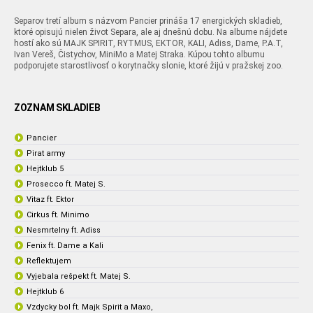
Separov tretí album s názvom Pancier prináša 17 energických skladieb,
ktoré opisujú nielen život Separa, ale aj dnešnú dobu. Na albume nájdete
hostí ako sú MAJK SPIRIT, RYTMUS, EKTOR, KALI, Adiss, Dame, P.A.T,
Ivan Vereš, Čistychov, MiniMo a Matej Straka. Kúpou tohto albumu
podporujete starostlivosť o korytnačky slonie, ktoré žijú v pražskej zoo.
ZOZNAM SKLADIEB
Pancier
Pirat army
Hejtklub 5
Prosecco ft. Matej S.
Vitaz ft. Ektor
Cirkus ft. Minimo
Nesmrtelny ft. Adiss
Fenix ft. Dame a Kali
Reflektujem
Vyjebala rešpekt ft. Matej S.
Hejtklub 6
Vzdycky bol ft. Majk Spirit a Maxo,