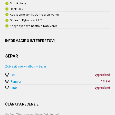
Stroskotany
Hejtklub 7
Ked ideme von ft. Dame a Čistychov
Gojira ft. Rytmus a P.A.T
Kedy? dychove nastroje Ivan Vereš
INFORMÁCIE O INTERPRETOVI
SEPAR
-
Zobraziť všetky albumy Separ
OG.
vypredané
Pancier
13.2 €
Pirát
vypredané
ČLÁNKY A RECENZIE
Správy: Tina a rapper Separ čakajú dieťa