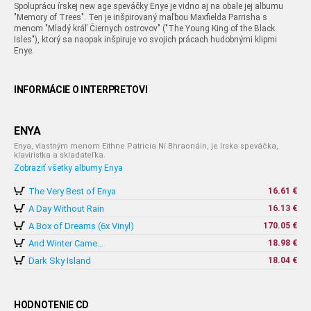
Spoluprácu írskej new age speváčky Enye je vidno aj na obale jej albumu
"Memory of Trees". Ten je inšpirovaný maľbou Maxfielda Parrisha s
menom "Mladý kráľ Čiernych ostrovov" ("The Young King of the Black
Isles"), ktorý sa naopak inšpiruje vo svojich prácach hudobnými klipmi
Enye.
INFORMÁCIE O INTERPRETOVI
ENYA
Enya, vlastným menom Eithne Patricia Ní Bhraonáin, je írska speváčka,
klaviristka a skladateľka.
Zobraziť všetky albumy Enya
The Very Best of Enya
16.61 €
A Day Without Rain
16.13 €
A Box of Dreams (6x Vinyl)
170.05 €
And Winter Came...
18.98 €
Dark Sky Island
18.04 €
HODNOTENIE CD