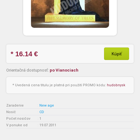
* 16.14
€
Kúpiť
Orientačná dostupnosť:
po Vianociach
* Uvedená cena titulu je platná pri použití PROMO kódu:
hudobnysk
Zaradenie
:
New age
Nosič
:
CD
Počet nosičov
:
1
V ponuke od
:
19.07.2011