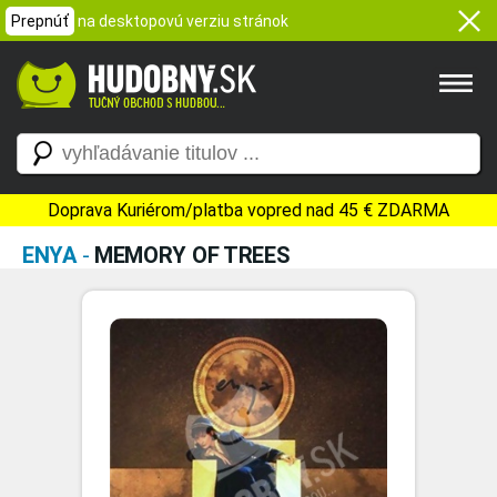
Prepnúť
na desktopovú verziu stránok
Doprava Kuriérom/platba vopred nad 45 € ZDARMA
ENYA
-
MEMORY OF TREES