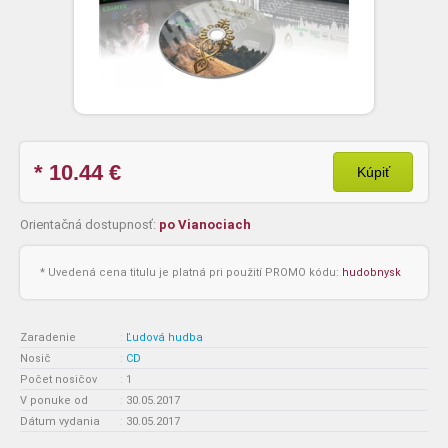
* 10.44
€
Kúpiť
Orientačná dostupnosť:
po Vianociach
* Uvedená cena titulu je platná pri použití PROMO kódu:
hudobnysk
Zaradenie
:
Ľudová hudba
Nosič
:
CD
Počet nosičov
:
1
V ponuke od
:
30.05.2017
Dátum vydania
:
30.05.2017