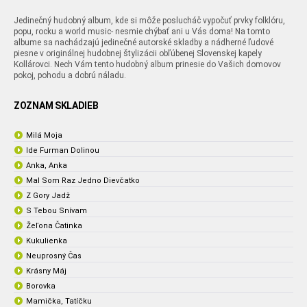
Jedinečný hudobný album, kde si môže poslucháč vypočuť prvky folklóru,
popu, rocku a world music- nesmie chýbať ani u Vás doma! Na tomto
albume sa nachádzajú jedinečné autorské skladby a nádherné ľudové
piesne v originálnej hudobnej štylizácii obľúbenej Slovenskej kapely
Kollárovci. Nech Vám tento hudobný album prinesie do Vašich domovov
pokoj, pohodu a dobrú náladu.
ZOZNAM SKLADIEB
Milá Moja
Ide Furman Dolinou
Anka, Anka
Mal Som Raz Jedno Dievčatko
Z Gory Jadž
S Tebou Snívam
Žeľona Čatinka
Kukulienka
Neuprosný Čas
Krásny Máj
Borovka
Mamička, Tatíčku