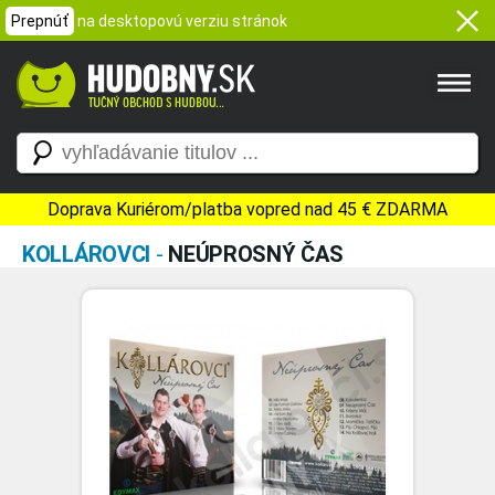
Prepnúť
na desktopovú verziu stránok
Doprava Kuriérom/platba vopred nad 45 € ZDARMA
KOLLÁROVCI
-
NEÚPROSNÝ ČAS