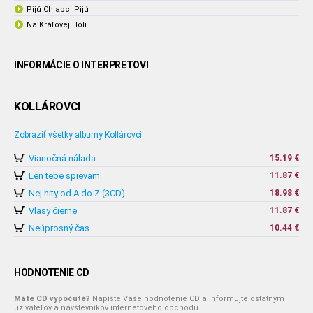
Pijú Chlapci Pijú
Na Kráľovej Holi
INFORMÁCIE O INTERPRETOVI
KOLLÁROVCI
-
Zobraziť všetky albumy Kollárovci
Vianočná nálada
15.19 €
Len tebe spievam
11.87 €
Nej hity od A do Z (3CD)
18.98 €
Vlasy čierne
11.87 €
Neúprosný čas
10.44 €
HODNOTENIE CD
Máte CD vypočuté?
Napíšte Vaše hodnotenie CD a informujte ostatným
užívateľov a návštevníkov internetového obchodu.