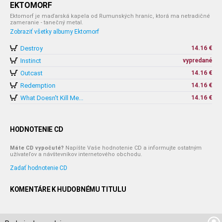
EKTOMORF
Ektomorf je maďarská kapela od Rumunských hraníc, ktorá ma netradičné
zameranie - tanečný metal.
Zobraziť všetky albumy Ektomorf
Destroy
14.16 €
Instinct
vypredané
Outcast
14.16 €
Redemption
14.16 €
What Doesn't Kill Me...
14.16 €
HODNOTENIE CD
Máte CD vypočuté?
Napíšte Vaše hodnotenie CD a informujte ostatným
užívateľov a návštevníkov internetového obchodu.
Zadať hodnotenie CD
KOMENTÁRE K HUDOBNÉMU TITULU