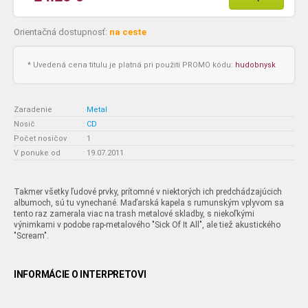
Orientačná dostupnosť:
na ceste
* Uvedená cena titulu je platná pri použití PROMO kódu:
hudobnysk
Zaradenie
:
Metal
Nosič
:
CD
Počet nosičov
:
1
V ponuke od
:
19.07.2011
Takmer všetky ľudové prvky, prítomné v niektorých ich predchádzajúcich
albumoch, sú tu vynechané. Maďarská kapela s rumunským vplyvom sa
tento raz zamerala viac na trash metalové skladby, s niekoľkými
výnimkami v podobe rap-metalového "Sick Of It All", ale tiež akustického
"Scream".
INFORMÁCIE O INTERPRETOVI