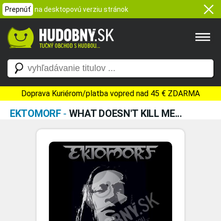
Prepnúť
na desktopovú verziu stránok
Doprava Kuriérom/platba vopred nad 45 € ZDARMA
EKTOMORF
-
WHAT DOESN'T KILL ME...