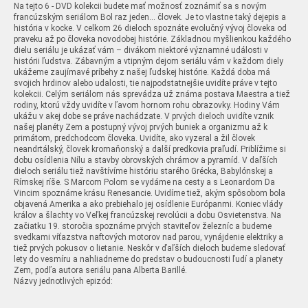
Na tejto 6 - DVD kolekcii budete mať možnosť zoznámiť sa s novým
francúzským seriálom Bol raz jeden... človek. Je to vlastne taký dejepis a
história v kocke. V celkom 26 dieloch spoznáte evolučný vývoj človeka od
praveku až po človeka novodobej histórie. Základnou myšlienkou každého
dielu seriálu je ukázať vám – divákom niektoré významné události v
histórii ľudstva. Zábavným a vtipným dejom seriálu vám v každom diely
ukážeme zaujímavé príbehy z našej ľudskej histórie. Každá doba má
svojich hrdinov alebo udalosti, tie najpodstatnejšie uvidíte práve v tejto
kolekcii. Celým seriálom nás sprevádza už známa postava Maestra a tiež
rodiny, ktorú vždy uvidíte v ľavom hornom rohu obrazovky. Hodiny Vám
ukážu v akej dobe se práve nachádzate. V prvých dieloch uvidíte vznik
našej planéty Zem a postupný vývoj prvých buniek a organizmu až k
primátom, predchodcom človeka. Uvidíte, ako vyzeral a žil človek
neandrtálský, človek kromaňonský a další predkovia praľudí. Priblížime si
dobu osídlenia Nílu a stavby obrovských chrámov a pyramíd. V daľších
dieloch seriálu tiež navštívíme históriu starého Grécka, Babylónskej a
Rímskej ríše. S Marcom Polom se vydáme na cesty a s Leonardom Da
Vincim spoznáme krásu Renesancie. Uvidíme tiež, akým spôsobom bola
objavená Amerika a ako prebiehalo jej osídlenie Európanmi. Koniec vlády
králov a šlachty vo Veľkej francúzskej revolúcii a dobu Osvietenstva. Na
začiatku 19. storočia spoznáme prvých staviteľov železníc a budeme
svedkami víťazstva naftových motorov nad parou, vynájdenie elektriky a
tiež prvých pokusov o lietanie. Neskôr v ďaľších dieloch budeme sledovať
lety do vesmíru a nahliadneme do predstav o budoucnosti ľudí a planety
Zem, podľa autora seriálu pana Alberta Barillé.
Názvy jednotlivých epizód: