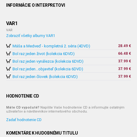
INFORMÁCIE O INTERPRETOVI
VAR1
VAR
Zobraziť všetky albumy VAR1
Máša a Medveď - kompletná 2. séria (4DVD)
28.49 €
Bol raz jeden život (kolekcia 6DVD)
66.48 €
Bol raz jeden vynálezca (kolekcia 6DVD)
37.99 €
Bol raz jeden...objaviteľ (kolekcia 6DVD)
37.99 €
Bol raz jeden človek (kolekcia 6DVD)
37.99 €
HODNOTENIE CD
Máte CD vypočuté?
Napíšte Vaše hodnotenie CD a informujte ostatným
užívateľov a návštevníkov internetového obchodu.
Zadať hodnotenie CD
KOMENTÁRE K HUDOBNÉMU TITULU