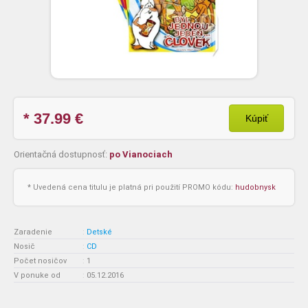
* 37.99
€
Kúpiť
Orientačná dostupnosť:
po Vianociach
* Uvedená cena titulu je platná pri použití PROMO kódu:
hudobnysk
Zaradenie
:
Detské
Nosič
:
CD
Počet nosičov
:
1
V ponuke od
:
05.12.2016