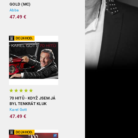
GOLD (MC)
Abba
47.49 €
70 HITŮ - KDYŽ JSEM JÁ
BYL TENKRÁT KLUK
(3CD)
Karel Gott
47.49 €