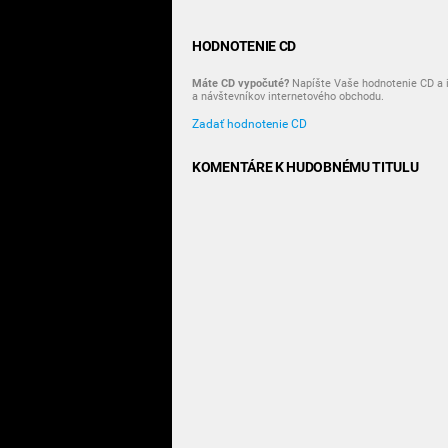
HODNOTENIE CD
Máte CD vypočuté?
Napíšte Vaše hodnotenie CD a i
a návštevníkov internetového obchodu.
Zadať hodnotenie CD
KOMENTÁRE K HUDOBNÉMU TITULU