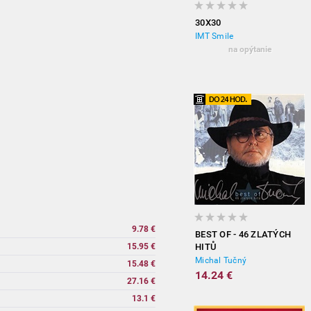
30X30
IMT Smile
na opýtanie
9.78 €
BEST OF - 46 ZLATÝCH
15.95 €
HITŮ
Michal Tučný
15.48 €
14.24 €
27.16 €
13.1 €