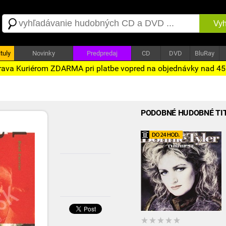
Vyh
tuly
Novinky
Predpredaj
CD
DVD
BluRay
ava Kuriérom ZDARMA pri platbe vopred na objednávky nad 4
PODOBNÉ HUDOBNÉ TI