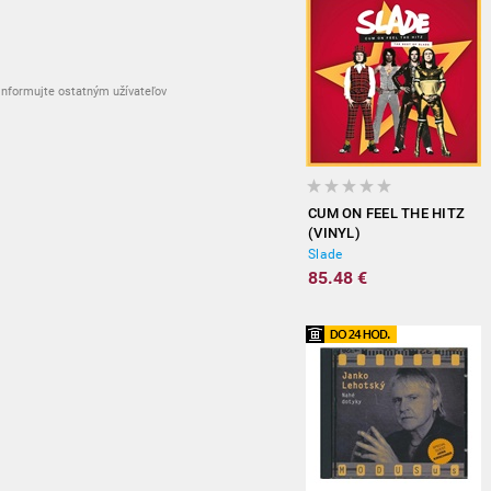
nformujte ostatným užívateľov
CUM ON FEEL THE HITZ
(VINYL)
Slade
85.48 €