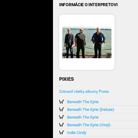
INFORMÁCIE O INTERPRETOVI
PIXIES
-
Zobraziť všetky albumy Pixies
Beneath The Eyrie
Beneath The Eyrie (Deluxe)
Beneath The Eyrie
Beneath The Eyrie (Vinyl)
Indie Cindy