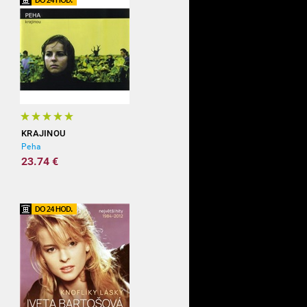
KRAJINOU
Peha
23.74 €