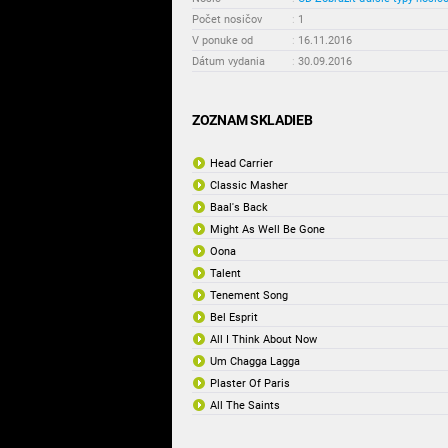
Počet nosičov
:
1
V ponuke od
:
16.11.2016
Dátum vydania
:
30.09.2016
ZOZNAM SKLADIEB
Head Carrier
Classic Masher
Baal's Back
Might As Well Be Gone
Oona
Talent
Tenement Song
Bel Esprit
All I Think About Now
Um Chagga Lagga
Plaster Of Paris
All The Saints