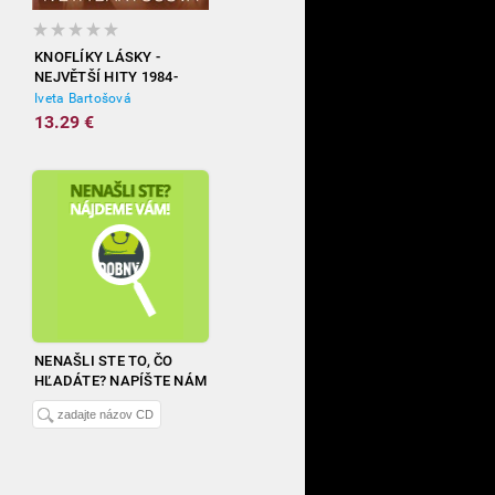
KNOFLÍKY LÁSKY -
NEJVĚTŠÍ HITY 1984-
2012
Iveta Bartošová
13.29 €
NENAŠLI STE TO, ČO
HĽADÁTE? NAPÍŠTE NÁM