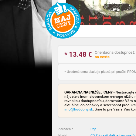
Orientačná dostupnosť:
* 13.48
€
na ceste
* Uvedená cena titulu je platná pri použití PR
GARANCIA NAJNIŽŠEJ CENY
- Nestrácajte 
nájdete v inom slovenskom e-shope nižšiu 
rovnakou dostupnosťou, dorovnáme Vám rozd
aktuálnej objednávky a screenshot produk
info@hudobny.sk
. Sme tu pre Vás a Váš ko
Zaradenie
:
Pop
Nosič
:
CD
Zobraziť ďalšie typy nosič