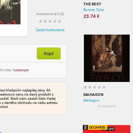
THE BEST
Bonnie Tyler
Hodnotenie
0
/5 (
0
)
23.74 €
Zadať hodnotenie
Kúpiť
OMO kódu:
hudobnysk
čas hľadaním najlepšej ceny. Ak
neakciovú cenu na daný produkt s
MAHAGON
iel. Stačí nám zaslať číslo Vašej
Mahagon
tu z daného obchodu na nášu adresu
na opýtanie
mfort.
ov