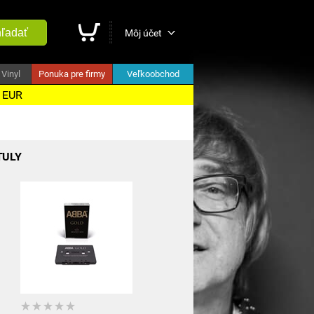
ľadať
Môj účet
Vinyl
Ponuka pre firmy
Veľkoobchod
5 EUR
TULY