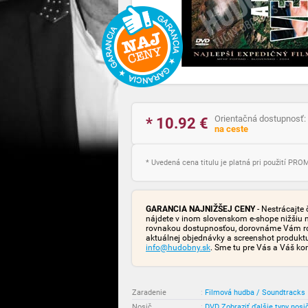
Orientačná dostupnosť:
* 10.92
€
na ceste
* Uvedená cena titulu je platná pri použití PR
GARANCIA NAJNIŽŠEJ CENY
- Nestrácajte 
nájdete v inom slovenskom e-shope nižšiu 
rovnakou dostupnosťou, dorovnáme Vám rozd
aktuálnej objednávky a screenshot produk
info@hudobny.sk
. Sme tu pre Vás a Váš ko
Zaradenie
:
Filmová hudba / Soundtracks
Nosič
:
DVD
Zobraziť ďalšie typy nosi