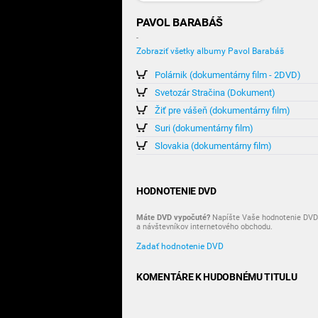
PAVOL BARABÁŠ
-
Zobraziť všetky albumy Pavol Barabáš
Polárnik (dokumentárny film - 2DVD)
Svetozár Stračina (Dokument)
Žiť pre vášeň (dokumentárny film)
Suri (dokumentárny film)
Slovakia (dokumentárny film)
HODNOTENIE DVD
Máte DVD vypočuté?
Napíšte Vaše hodnotenie DVD 
a návštevníkov internetového obchodu.
Zadať hodnotenie DVD
KOMENTÁRE K HUDOBNÉMU TITULU