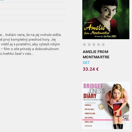
 Indiáni veria, že na jej vrchole sídlia
sť prvý kompletný prechod hory. Jej
vrátil aj s priateľmi, aby vyliezli nikým
– film o sile prírody a dobrodružnom
AMELIE FROM
ú krehkú časť v nás...
MONTMARTRE
(ORIGINAL
OST
SOUNDTRACK)
33.24 €