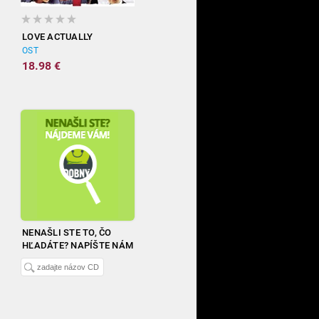
LOVE ACTUALLY
OST
18.98 €
NENAŠLI STE TO, ČO
HĽADÁTE? NAPÍŠTE NÁM