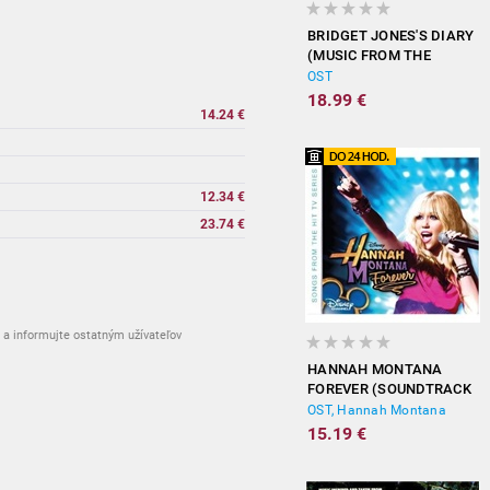
BRIDGET JONES'S DIARY
(MUSIC FROM THE
MOTION PICTURE)
OST
18.99 €
14.24 €
vypredané
vypredané
12.34 €
23.74 €
a informujte ostatným užívateľov
HANNAH MONTANA
FOREVER (SOUNDTRACK
FROM THE TV SERIES)
OST, Hannah Montana
15.19 €