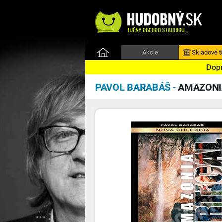
Akcie
Skladové ti
Dopr
PAVOL BARABÁŠ
-
AMAZONI