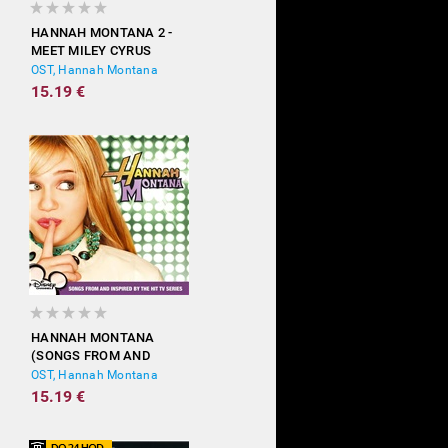
HANNAH MONTANA 2 -
MEET MILEY CYRUS
OST, Hannah Montana
15.19 €
HANNAH MONTANA
(SONGS FROM AND
INSPIRED BY THE HIT TV
OST, Hannah Montana
SERIES)
15.19 €