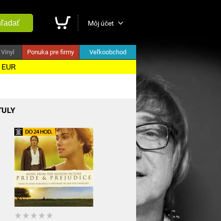
ľadať
Môj účet
Vinyl
Ponuka pre firmy
Veľkoobchod
5 EUR
TULY