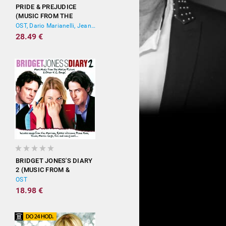
PRIDE & PREJUDICE
(MUSIC FROM THE
MOTION PICTURE)
OST, Dario Marianelli, Jean-Yves Thibaudet
28.49 €
BRIDGET JONES'S DIARY
2 (MUSIC FROM &
INSPIRED BY THE
OST
MOTION PICTURE)
18.98 €