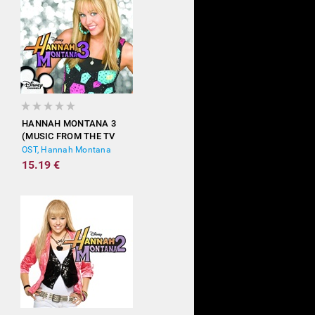
HANNAH MONTANA 3
(MUSIC FROM THE TV
SHOW)
OST, Hannah Montana
15.19 €