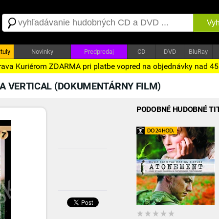
Vyh
tuly
Novinky
Predpredaj
CD
DVD
BluRay
ava Kuriérom ZDARMA pri platbe vopred na objednávky nad 4
A VERTICAL (DOKUMENTÁRNY FILM)
PODOBNÉ HUDOBNÉ TI