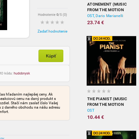
ATONEMENT (MUSIC
FROM THE MOTION
Hodnotenie
0
/5 (
0
)
PICTURE)
OST, Dario Marianelli
23.74 €
Zadať hodnotenie
Kúpiť
OMO kódu:
hudobnysk
čas hľadaním najlepšej ceny. Ak
neakciovú cenu na daný produkt s
THE PIANIST (MUSIC
iel. Stačí nám zaslať číslo Vašej
FROM THE MOTION
tu z daného obchodu na nášu adresu
PICTURE)
OST
mfort.
10.44 €
čov