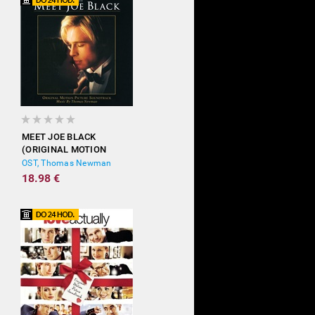
MEET JOE BLACK
(ORIGINAL MOTION
PICTURE SOUNDTRACK)
OST, Thomas Newman
18.98 €