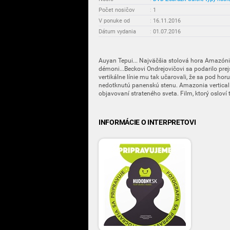
Počet nosičov
:
1
V ponuke od
:
16.11.2016
Dátum vydania
:
01.07.2016
Auyan Tepui... Najväčšia stolová hora Amazónie...
démoni...Beckovi Ondrejovičovi sa podarilo prej
vertikálne línie mu tak učarovali, že sa pod horu 
nedotknutú panenskú stenu. Amazonia vertical 
objavovaní strateného sveta. Film, ktorý osloví t
INFORMÁCIE O INTERPRETOVI