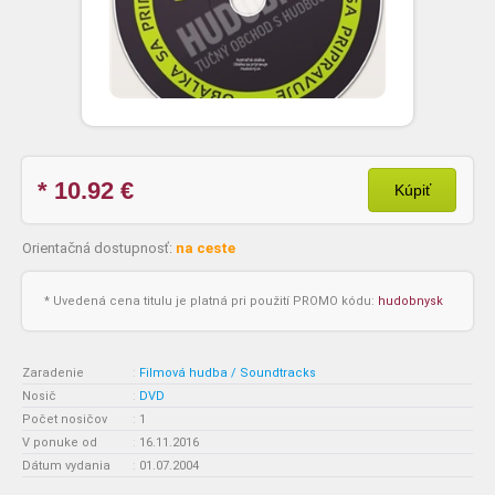
* 10.92
€
Kúpiť
Orientačná dostupnosť:
na ceste
* Uvedená cena titulu je platná pri použití PROMO kódu:
hudobnysk
Zaradenie
:
Filmová hudba / Soundtracks
Nosič
:
DVD
Počet nosičov
:
1
V ponuke od
:
16.11.2016
Dátum vydania
:
01.07.2004