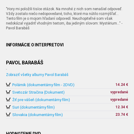
"Hory mi položili tisíce otázok. Na mnohé z nich som nenašiel odpoveď.
Vždy zostalo niečo nedopovedané, ticho, ktoré ma nútilo rozmýšľať...
Tento film je o mojom hľadaní odpovedí. Neuchopiteľné som však
nedokázal vyjadriť vhodným textom, iba jediným slovom: Mystérium..." -
Pavol Barabáš
INFORMÁCIE O INTERPRETOVI
PAVOL BARABÁŠ
-
Zobraziť všetky albumy Pavol Barabáš
Polárnik (dokumentárny film - 2DVD)
14.24 €
Svetozár Stračina (Dokument)
vypredané
Žiť pre vášeň (dokumentárny film)
vypredané
Suri (dokumentárny film)
12.34 €
Slovakia (dokumentárny film)
23.74 €
HODNOTENIE DVD