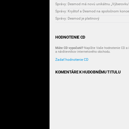
Správy: Desmod má novú unikátnu „Výberovku“
Správy: Kryštof a Desmod na spoločnom koncert
Správy: Desmod je platinový
HODNOTENIE CD
Máte CD vypočuté?
Napíšte Vaše hodnotenie CD a i
a návštevníkov internetového obchodu.
Zadať hodnotenie CD
KOMENTÁRE K HUDOBNÉMU TITULU