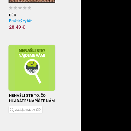
BĚR
Pražský výběr
28.49 €
NENAŠLI STE TO, ČO
HĽADÁTE? NAPÍŠTE NÁM