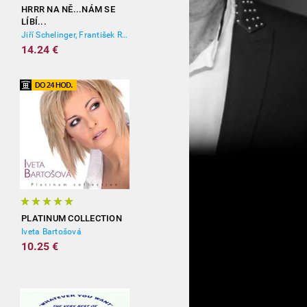
HRRR NA NĚ...NÁM SE
LÍBÍ...
Jiří Schelinger, František Ringo Čech
14.24 €
PLATINUM COLLECTION
Iveta Bartošová
10.25 €