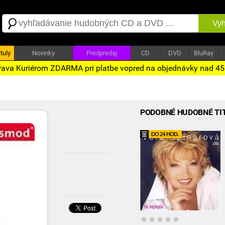
Vyh
tuly
Novinky
Predpredaj
CD
DVD
BluRay
ava Kuriérom ZDARMA pri platbe vopred na objednávky nad 4
PODOBNÉ HUDOBNÉ TI