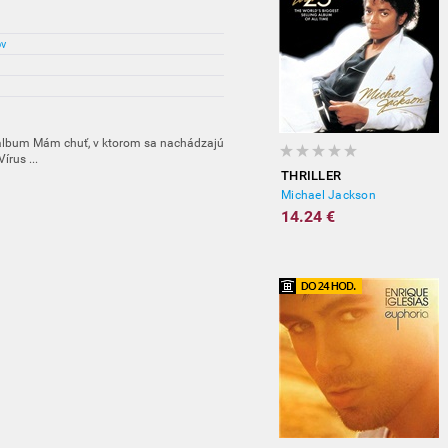
ov
album Mám chuť, v ktorom sa nachádzajú
írus ...
THRILLER
Michael Jackson
14.24 €