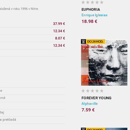
ložená v roku 1996 v Nitre.
EUPHORIA
Enrique Iglesias
18.98 €
37.99 €
12.34 €
8.07 €
12.34 €
vypredané
be
urné
FOREVER YOUNG
Alphaville
7.59 €
taj
a prekladá