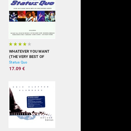
WHATEVER YOU WANT
(THE VERY BEST OF
STATUS QUO)
Status Quo
17.09 €