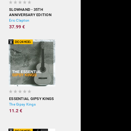
SLOWHAND - 35TH
ANNIVERSARY EDITION
(DELUXE)
Eric Clapton
37.99 €
ESSENTIAL GIPSY KINGS
The Gipsy Kings
11.2 €