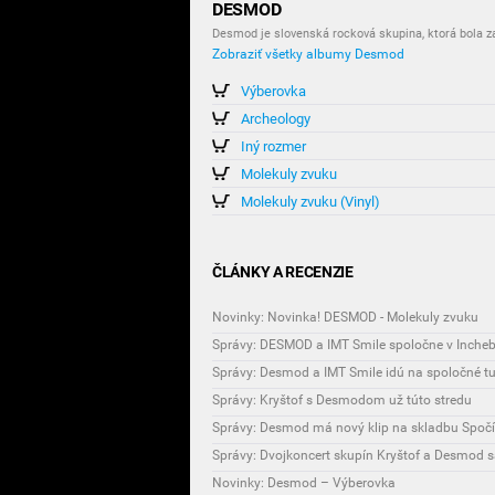
DESMOD
Desmod je slovenská rocková skupina, ktorá bola za
Zobraziť všetky albumy Desmod
Výberovka
Archeology
Iný rozmer
Molekuly zvuku
Molekuly zvuku (Vinyl)
ČLÁNKY A RECENZIE
Novinky: Novinka! DESMOD - Molekuly zvuku
Správy: DESMOD a IMT Smile spoločne v Inche
Správy: Desmod a IMT Smile idú na spoločné t
Správy: Kryštof s Desmodom už túto stredu
Správy: Desmod má nový klip na skladbu Spočí
Správy: Dvojkoncert skupín Kryštof a Desmod s
Novinky: Desmod – Výberovka