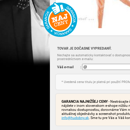
TOVAR JE DOČASNE VYPREDANÝ.
Nechajte sa automaticky kontaktovať o dostupnost
prostredníctvom e-mailu:
Váš e-mail
:
* Uvedená cena titulu je platná pri použití PR
GARANCIA NAJNIŽŠEJ CENY
- Nestrácajte 
nájdete v inom slovenskom e-shope nižšiu 
rovnakou dostupnosťou, dorovnáme Vám rozd
aktuálnej objednávky a screenshot produk
info@hudobny.sk
. Sme tu pre Vás a Váš ko