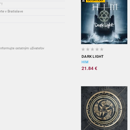
 !
e v Bratislave
nformujte ostatným užívateľov
DARK LIGHT
HIM
21.84 €