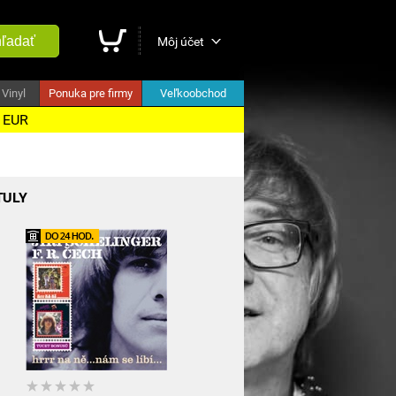
ľadať
Môj účet
Vinyl
Ponuka pre firmy
Veľkoobchod
5 EUR
TULY