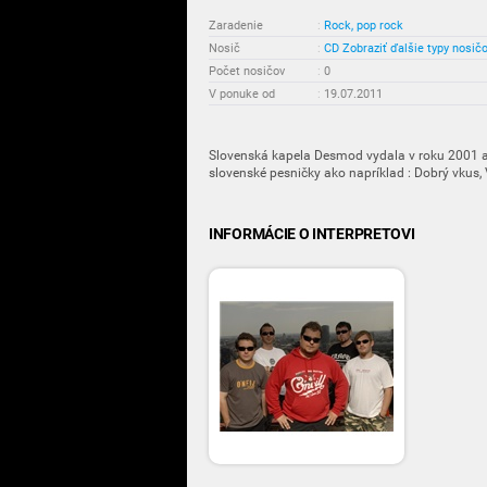
Zaradenie
:
Rock, pop rock
Nosič
:
CD
Zobraziť ďalšie typy nosič
Počet nosičov
:
0
V ponuke od
:
19.07.2011
Slovenská kapela Desmod vydala v roku 2001 
slovenské pesničky ako napríklad : Dobrý vkus, V
INFORMÁCIE O INTERPRETOVI