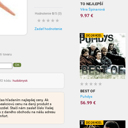
TO NEJLEPŠÍ
Věra Špinarová
Hodnotenie
0
/5 (
0
)
9.97 €
Zadať hodnotenie
i tovaru
OK
OMO kódu:
hudobnysk
BEST OF
Puhdys
čas hľadaním najlepšej ceny. Ak
56.99 €
neakciovú cenu na daný produkt s
iel. Stačí nám zaslať číslo Vašej
tu z daného obchodu na nášu adresu
mfort.