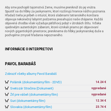
Aby sme pochopili tajomstvá Zeme, musíme preniknúť do jej vnútra.
Spustiť sa do hĺbky za jaskyniarmi, ktorí rozširujú hranice nášho poznania.
Hľadači tieňa je príbeh o intuícií, ktorá slabinami tatranského končiara
objavuje nekonečný labyrint podzemia presahujúci naše chápanie. Každá
objavená chodba však vyžaduje päťdňový pobyt v útrobách štítu. Vďaka
ojedinelým autentickým záberom, ktoré vznikali priamo pri objavovaní
nových gigantických priestorov, prenikneme do hĺbky jaskyniarskej duše a
pochopíme zmysel hľadania nepoznaného.
INFORMÁCIE O INTERPRETOVI
PAVOL BARABÁŠ
-
Zobraziť všetky albumy Pavol Barabáš
Polárnik (dokumentárny film - 2DVD)
14.24 €
Svetozár Stračina (Dokument)
vypredané
Žiť pre vášeň (dokumentárny film)
vypredané
Suri (dokumentárny film)
12.34 €
Slovakia (dokumentárny film)
23.74 €