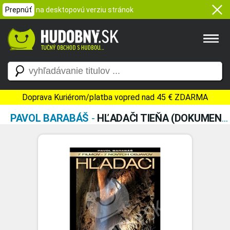
Prepnúť
na desktopovú verziu stránok
Doprava Kuriérom/platba vopred nad 45 € ZDARMA
PAVOL BARABÁŠ
-
HĽADAČI TIEŇA (DOKUMENTÁRNY FILM - 2DVD)