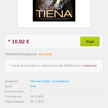
* 10.92
€
Kúpiť
Orientačná dostupnosť:
na ceste
* Uvedená cena titulu je platná pri použití PROMO kódu:
hudobnysk
Zaradenie
:
Filmová hudba / Soundtracks
Nosič
:
DVD
Počet nosičov
:
1
V ponuke od
:
16.11.2016
Dátum vydania
:
01.11.2013