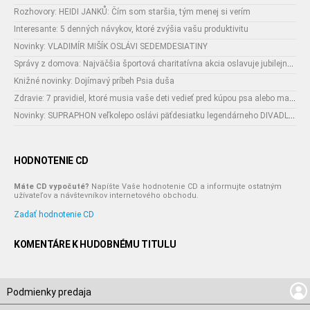
Rozhovory: HEIDI JANKŮ: Čím som staršia, tým menej si verím
Interesante: 5 denných návykov, ktoré zvýšia vašu produktivitu
Novinky: VLADIMÍR MIŠÍK OSLÁVI SEDEMDESIATINY
Správy z domova: Najväčšia športová charitatívna akcia oslavuje jubilejný 10ty ročník:
Knižné novinky: Dojímavý príbeh Psia duša
Zdravie: 7 pravidiel, ktoré musia vaše deti vedieť pred kúpou psa alebo mačky
Novinky: SUPRAPHON veľkolepo oslávi päťdesiatku legendárneho DIVADLA Járy Cimrmana!
HODNOTENIE CD
Máte CD vypočuté?
Napíšte Vaše hodnotenie CD a informujte ostatným
užívateľov a návštevníkov internetového obchodu.
Zadať hodnotenie CD
KOMENTÁRE K HUDOBNÉMU TITULU
Podmienky predaja