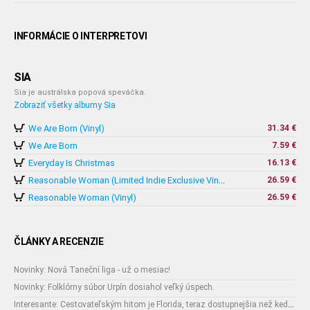
INFORMÁCIE O INTERPRETOVI
SIA
Sia je austrálska popová speváčka.
Zobraziť všetky albumy Sia
We Are Born (Vinyl)
31.34 €
We Are Born
7.59 €
Everyday Is Christmas
16.13 €
26.59 €
Reasonable Woman (Limited Indie Exclusive Vinyl)
Reasonable Woman (Vinyl)
26.59 €
ČLÁNKY A RECENZIE
Novinky: Nová Taneční liga - už o mesiac!
Novinky: Folklórny súbor Urpín dosiahol veľký úspech.
Interesante: Cestovateľským hitom je Florida, teraz dostupnejšia než kedykoľvek predtým