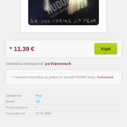
* 11.39
€
Kúpiť
Orientačná dostupnosť:
po Vianociach
* Uvedená cena titulu je platná pri použití PROMO kódu:
hudobnysk
Zaradenie
:
Pop
Nosič
:
CD
Počet nosičov
:
1
V ponuke od
:
15.11.2016