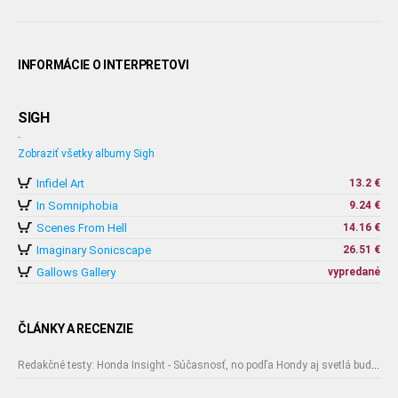
INFORMÁCIE O INTERPRETOVI
SIGH
-
Zobraziť všetky albumy Sigh
Infidel Art
13.2 €
In Somniphobia
9.24 €
Scenes From Hell
14.16 €
Imaginary Sonicscape
26.51 €
Gallows Gallery
vypredané
ČLÁNKY A RECENZIE
Redakčné testy: Honda Insight - Súčasnosť, no podľa Hondy aj svetlá budúcnosť..