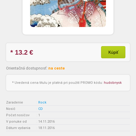
* 13.2
€
Kúpiť
Orientačná dostupnosť:
na ceste
* Uvedená cena titulu je platná pri použití PROMO kódu:
hudobnysk
Zaradenie
:
Rock
Nosič
:
CD
Počet nosičov
:
1
V ponuke od
:
14.11.2016
Dátum vydania
:
18.11.2016