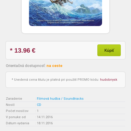
* 13.96
€
Kúpiť
Orientačná dostupnosť:
na ceste
* Uvedená cena titulu je platná pri použití PROMO kódu:
hudobnysk
Zaradenie
:
Filmová hudba / Soundtracks
Nosič
:
CD
Počet nosičov
:
1
V ponuke od
:
14.11.2016
Dátum vydania
:
18.11.2016