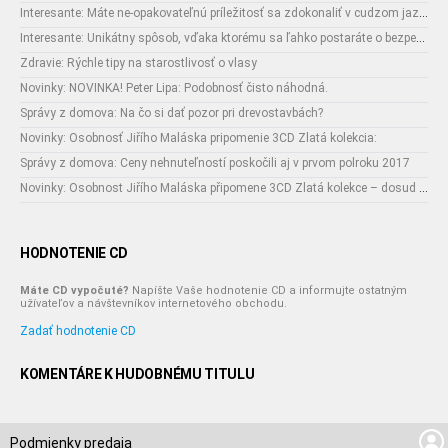
Interesante: Máte ne-opakovateľnú príležitosť sa zdokonaliť v cudzom jazyku
Interesante: Unikátny spôsob, vďaka ktorému sa ľahko postaráte o bezpečnosť vašich zásielok
Zdravie: Rýchle tipy na starostlivosť o vlasy
Novinky: NOVINKA! Peter Lipa: Podobnosť čisto náhodná.
Správy z domova: Na čo si dať pozor pri drevostavbách?
Novinky: Osobnosť Jiřího Maláska pripomenie 3CD Zlatá kolekcia:
Správy z domova: Ceny nehnuteľností poskočili aj v prvom polroku 2017
Novinky: Osobnost Jiřího Maláska připomene 3CD Zlatá kolekce – dosud nejobsáhlejší soubor nahrávek legendárního umělce!
HODNOTENIE CD
Máte CD vypočuté?
Napíšte Vaše hodnotenie CD a informujte ostatným
užívateľov a návštevníkov internetového obchodu.
Zadať hodnotenie CD
KOMENTÁRE K HUDOBNÉMU TITULU
Podmienky predaja