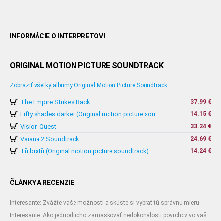
INFORMÁCIE O INTERPRETOVI
ORIGINAL MOTION PICTURE SOUNDTRACK
-
Zobraziť všetky albumy Original Motion Picture Soundtrack
The Empire Strikes Back
37.99 €
14.15 €
Fifty shades darker (Original motion picture soundtrack)
Vision Quest
33.24 €
Vaiana 2 Soundtrack
24.69 €
Tři bratři (Original motion picture soundtrack)
14.24 €
ČLÁNKY A RECENZIE
Interesante: Zvážte vaše možnosti a skúste si vybrať tú správnu mieru
Interesante: Ako jednoducho zamaskovať nedokonalosti povrchov vo vašom interiéri