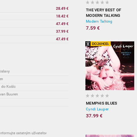
28.49 €
THE VERY BEST OF
MODERN TALKING
18.42 €
Modern Talking
47.49 €
7.59 €
37.99 €
47.49 €
islavy
en
a do Košíc
 van Buuren
MEMPHIS BLUES
Cyndi Lauper
37.99 €
nformujte ostatným užívateľov