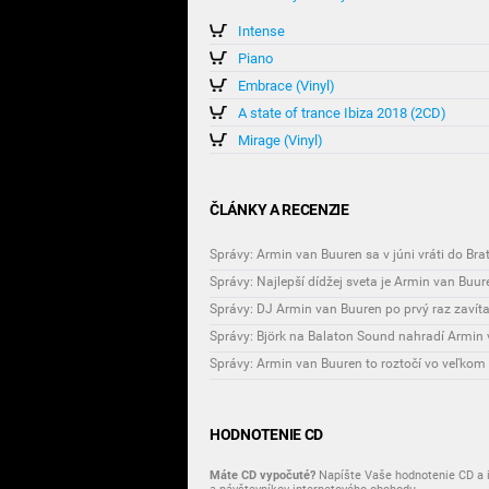
Intense
Piano
Embrace (Vinyl)
A state of trance Ibiza 2018 (2CD)
Mirage (Vinyl)
ČLÁNKY A RECENZIE
Správy: Armin van Buuren sa v júni vráti do Brat
Správy: Najlepší dídžej sveta je Armin van Buur
Správy: DJ Armin van Buuren po prvý raz zavít
Správy: Björk na Balaton Sound nahradí Armin
Správy: Armin van Buuren to roztočí vo veľkom
HODNOTENIE CD
Máte CD vypočuté?
Napíšte Vaše hodnotenie CD a i