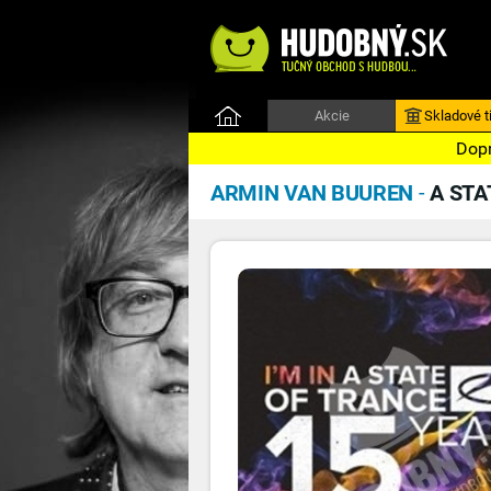
Akcie
Skladové ti
Dopr
ARMIN VAN BUUREN
-
A STA