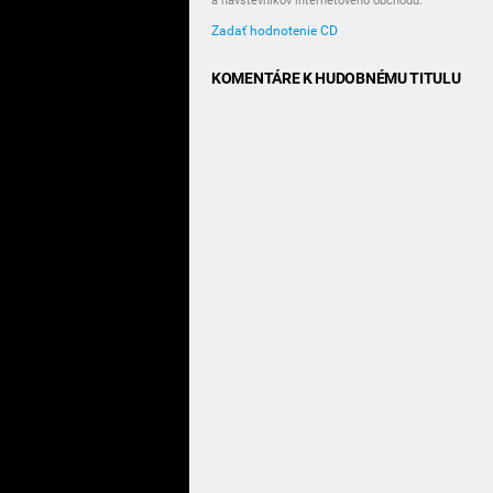
a návštevníkov internetového obchodu.
Zadať hodnotenie CD
KOMENTÁRE K HUDOBNÉMU TITULU