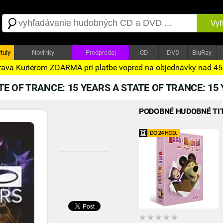
Vyh
tuly
Novinky
Predpredaj
CD
DVD
BluRay
ava Kuriérom ZDARMA pri platbe vopred na objednávky nad 4
TE OF TRANCE: 15 YEARS A STATE OF TRANCE: 15 
PODOBNÉ HUDOBNÉ TI