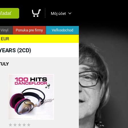
ľadať
Môj účet
Vinyl
Ponuka pre firmy
Veľkoobchod
5 EUR
YEARS (2CD)
TULY