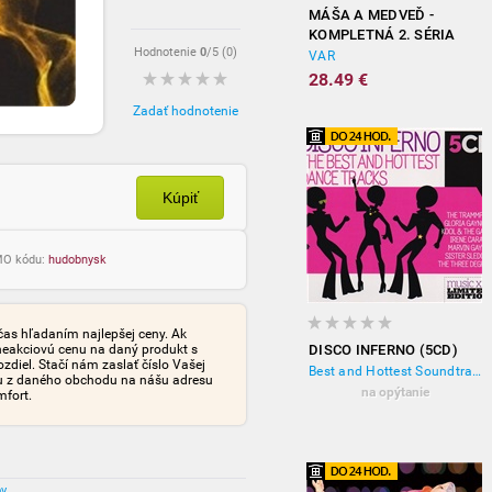
MÁŠA A MEDVEĎ -
KOMPLETNÁ 2. SÉRIA
Hodnotenie
0
/5 (
0
)
(4DVD)
VAR
28.49 €
Zadať hodnotenie
Kúpiť
OMO kódu:
hudobnysk
čas hľadaním najlepšej ceny. Ak
neakciovú cenu na daný produkt s
DISCO INFERNO (5CD)
iel. Stačí nám zaslať číslo Vašej
Best and Hottest Soundtracks
tu z daného obchodu na nášu adresu
na opýtanie
mfort.
ov