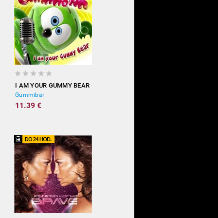
I AM YOUR GUMMY BEAR
Gummibär
11.39 €