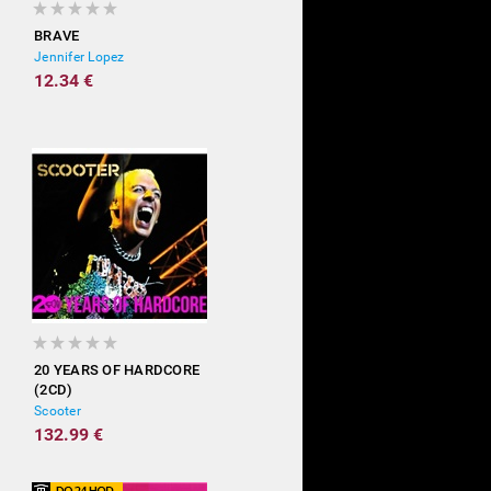
BRAVE
Jennifer Lopez
12.34 €
20 YEARS OF HARDCORE
(2CD)
Scooter
132.99 €