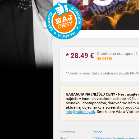
Orientačná dostupnosť:
* 28.49
€
na ceste
* Uvedená cena titulu je platná pri použití PR
GARANCIA NAJNIŽŠEJ CENY
- Nestrácajte 
nájdete v inom slovenskom e-shope nižšiu 
rovnakou dostupnosťou, dorovnáme Vám rozd
aktuálnej objednávky a screenshot produk
info@hudobny.sk
. Sme tu pre Vás a Váš ko
Zaradenie
:
Dance
Nosič
:
CD
Zobraziť ďalšie typy nosič