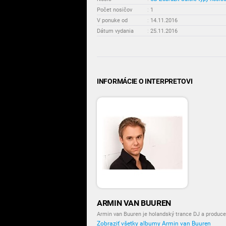
Počet nosičov
:
1
V ponuke od
:
14.11.2016
Dátum vydania
:
25.11.2016
INFORMÁCIE O INTERPRETOVI
ARMIN VAN BUUREN
Armin van Buuren je holandský trance DJ a produce
Zobraziť všetky albumy Armin van Buuren